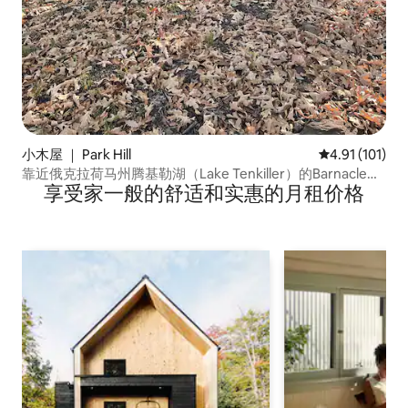
小木屋 ｜ Park Hill
平均评分 4.91
4.91 (101)
靠近俄克拉荷马州腾基勒湖（Lake Tenkiller）的Barnacle
享受家一般的舒适和实惠的月租价格
Bills码头