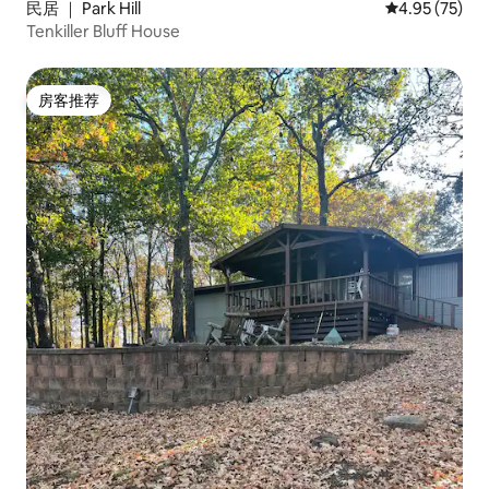
民居 ｜ Park Hill
平均评分 4.9
4.95 (75)
Tenkiller Bluff House
房客推荐
房客推荐