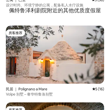
设计时尚、环境宁静的公寓，配备私人水疗设施
佩特鲁泽利剧院附近的其他优质度假屋
房客推荐
房客推荐
民居 ｜ Polignano a Mare
平均评分 5
5 (16)
Volpe 别墅 – 奢华特鲁洛别墅
房客推荐