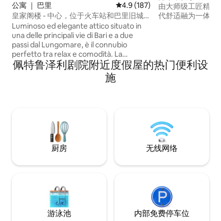
公寓 ｜ 巴里
平均评分 4.9 分（满分 5 分），共
4.9 (187)
由大师级工匠精心
代舒适融为一体。
皇家阁楼 - 中心，位于火车站和巴里旧城
名的历史建筑之一
区之间
Luminoso ed elegante attico situato in
泽利剧院（Petruzze
una delle principali vie di Bari e a due
的购物街和风景优
passi dal Lungomare, è il connubio
迷人的老城区近在
perfetto tra relax e comodità. La
地道风情。 Art 
佩特鲁泽利剧院附近度假屋的热门便利设
posizione strategica della struttura vi
施，是精致而难忘
consentirà di raggiungere con facilità
施
ogni punto d’interesse della città e di
visitare le affascinanti e suggestive
attrazioni del Centro Storico! Con la
stazione a 500 mt, raggiungere le più
ambite mete della Puglia
(Polignano,Monopoli ,Alberobello…) sarà
semplice e comodo !
厨房
无线网络
游泳池
内部免费停车位