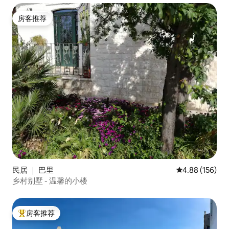
房客推荐
房客推荐
民居 ｜ 巴里
平均评分 4.88
4.88 (156)
乡村别墅 - 温馨的小楼
房客推荐
热门「房客推荐」