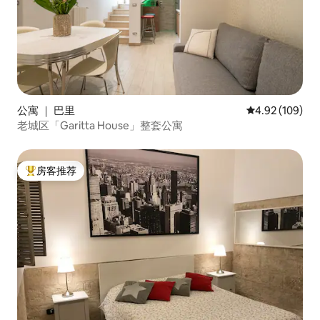
公寓 ｜ 巴里
平均评分 4.92
4.92 (109)
老城区「Garitta House」整套公寓
房客推荐
热门「房客推荐」