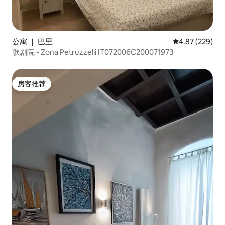
公寓 ｜ 巴里
平均评分 4.87
4.87 (229)
歌剧院 - Zona Petruzzelli IT072006C200071973
房客推荐
房客推荐