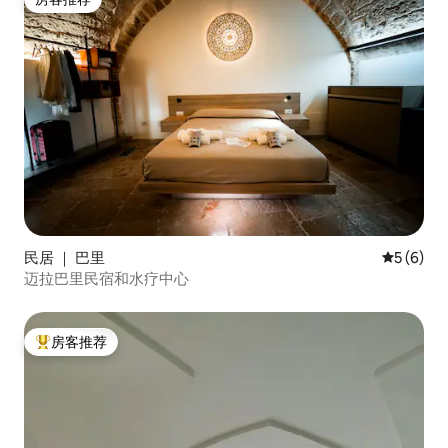
房客推荐
民居 ｜ 巴里
平均评分 
5 (6)
迈拉巴里民宿和水疗中心
房客推荐
热门「房客推荐」