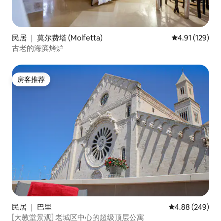
民居 ｜ 莫尔费塔 (Molfetta)
平均评分 4.91
4.91 (129)
古老的海滨烤炉
房客推荐
房客推荐
民居 ｜ 巴里
平均评分 4.88
4.88 (249)
[大教堂景观] 老城区中心的超级顶层公寓