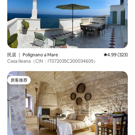
民居 ｜ Polignano a Mare
平均评分 4.99
4.99 (323)
Casa Ileana（CIN：IT072035C200034605）
房客推荐
房客推荐