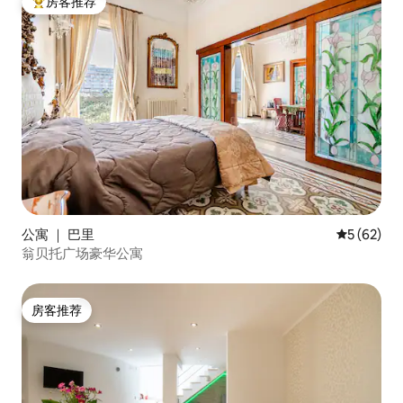
房客推荐
热门「房客推荐」
公寓 ｜ 巴里
平均评分 5
5 (62)
翁贝托广场豪华公寓
房客推荐
房客推荐