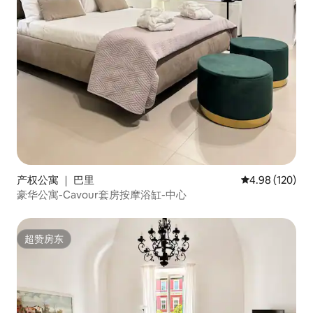
产权公寓 ｜ 巴里
平均评分 4.98
4.98 (120)
豪华公寓-Cavour套房按摩浴缸-中心
超赞房东
超赞房东