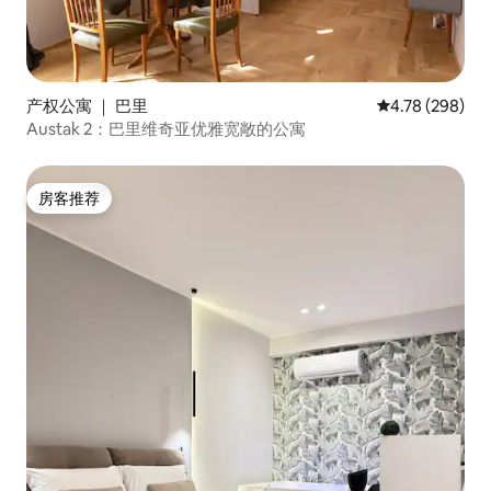
产权公寓 ｜ 巴里
平均评分 4.78
4.78 (298)
Austak 2：巴里维奇亚优雅宽敞的公寓
房客推荐
房客推荐