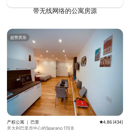
带无线网络的公寓房源
超赞房东
超赞房东
产权公寓 ｜ 巴里
平均评分 4.86
4.86 (434)
意大利巴里市中心的Sparano 170 B