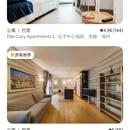
公寓 ｜ 巴里
平均评分 4.96
4.96 (144)
Dile Cozy Apartments 2 - 位于中心地段、安静、现代
房客推荐
热门「房客推荐」
公寓 ｜ 巴里
平均评分 5
5 (56)