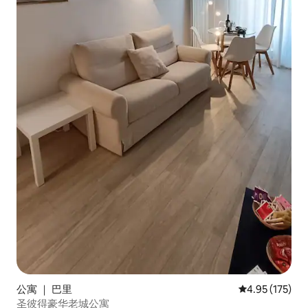
公寓 ｜ 巴里
平均评分 4.95
4.95 (175)
圣彼得豪华老城公寓