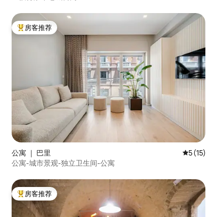
房客推荐
热门「房客推荐」
公寓 ｜ 巴里
平均评分 5
5 (15)
公寓-城市景观-独立卫生间-公寓
房客推荐
热门「房客推荐」