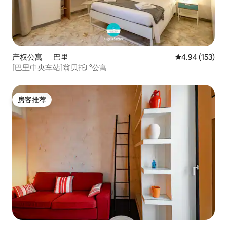
产权公寓 ｜ 巴里
平均评分 4.94
4.94 (153)
[巴里中央车站]翁贝托I °公寓
房客推荐
房客推荐