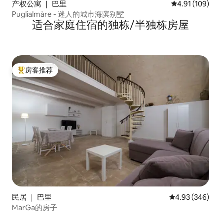
产权公寓 ｜ 巴里
平均评分 4.91
4.91 (109)
Puglialmàre - 迷人的城市海滨别墅
适合家庭住宿的独栋/半独栋房屋
房客推荐
热门「房客推荐」
民居 ｜ 巴里
平均评分 4.93
4.93 (346)
MarGa的房子