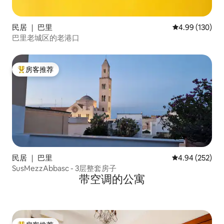
民居 ｜ 巴里
平均评分 4.99
4.99 (130)
巴里老城区的老港口
房客推荐
热门「房客推荐」
民居 ｜ 巴里
平均评分 4.94
4.94 (252)
SusMezzAbbasc - 3层整套房子
带空调的公寓