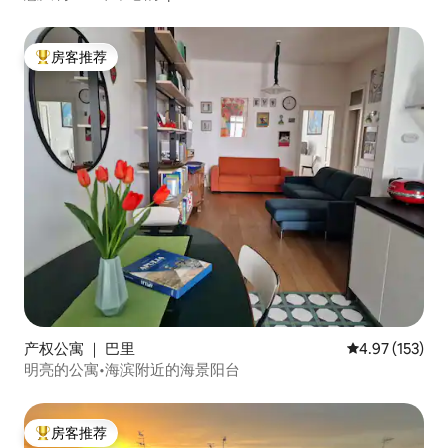
房客推荐
热门「房客推荐」
产权公寓 ｜ 巴里
平均评分 4.97
4.97 (153)
明亮的公寓•海滨附近的海景阳台
房客推荐
热门「房客推荐」