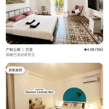
产权公寓 ｜ 巴里
平均评分 4.98
4.98 (156)
俯瞰巴里的救世主
房客推荐
房客推荐