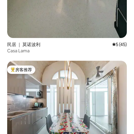
民居 ｜ 莫诺波利
平均评分 5
5 (45)
Casa Lama
房客推荐
热门「房客推荐」