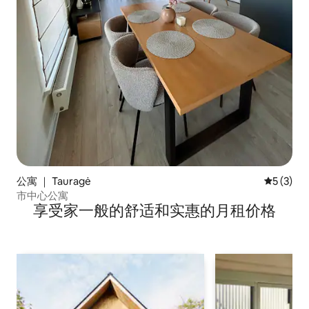
公寓 ｜ Tauragė
平均评分 
5 (3)
市中心公寓
享受家一般的舒适和实惠的月租价格