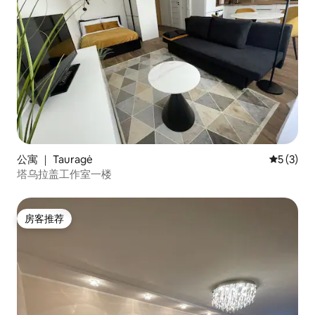
公寓 ｜ Tauragė
平均评分 
5 (3)
塔乌拉盖工作室一楼
房客推荐
房客推荐