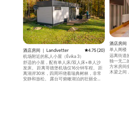
酒店房间 
单人阁楼
酒店房间 ｜ Landvetter
平均评分 4.75 分（满分
4.75 (20)
远离街道的
机场附近的私人小屋（Évika 3）
独一无二的
舒适的小屋，配有单人床/双人床+单人沙
方米房间坐落
发床。 距离哥德堡机场仅16分钟车程。 距
木梁之间
离湖岸30米，四周环绕着瑞典树林，非常
合独行旅
安静和放松。 露台可俯瞰湖泊的壮丽全
理石瓷砖
景。 在湖中免费游泳，在森林中徒步旅
一丝魅力。 请注意：由于Clas på Hö
行，在花园里为孩子们玩耍。 许多可选的
的独特设
额外费用可以原地预订并支付费用（请参
异。
阅「其他备注」下的列表）。 Mario的爱彼
迎个人资料中还发布了另外三处Évika房
源。