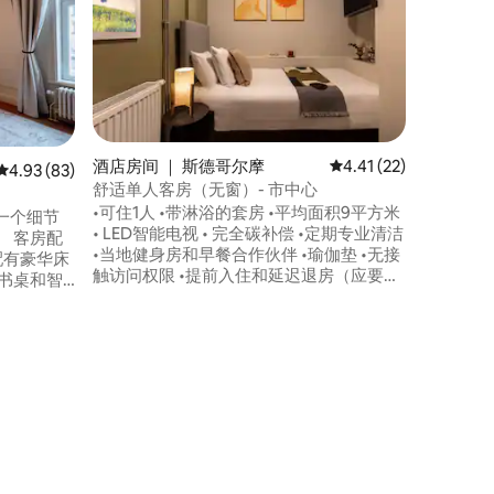
酒店房间 ｜ 斯德哥尔摩
平均评分 4.41 分（满分
4.41 (22)
平均评分 4.93 分（满分 5 分），共 83 条评价
4.93 (83)
舒适单人客房（无窗）- 市中心
•可住1人 •带淋浴的套房 •平均面积9平方米
一个细节
• LED智能电视 • 完全碳补偿 •定期专业清洁
 客房配
•当地健身房和早餐合作伙伴 •瑜伽垫 •无接
配有豪华床
触访问权限 •提前入住和延迟退房（应要求
书桌和智
提供） •快速无线网络 •共用洗衣设施 请注
方米，还包括
意，该房间没有窗户，因此您必须想象外
石瓷砖和
面的传统鹅卵石露台。 无论如何，您来这
里不是为了坐在房间里。
，每个房间
酒店房间 ｜
Coaste
过山车是
外活动。
甲板。 
被，枕头，