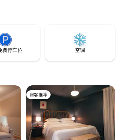
索Kull
的村庄，
物和葡萄酒。 设有公共浴室
和公共厨
免费停车位
空调
房客推荐
房客推荐