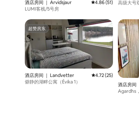
酒店房间 ｜ Arvidsjaur
平均评分 4.86 分（满分
4.86 (51)
高级大号
LUMI客栈/5号房
超赞房东
超赞房东
酒店房间 ｜ Landvetter
平均评分 4.72 分（满分
4.72 (25)
僻静的湖畔公寓（Évika 1）
酒店房间 ｜
Agard