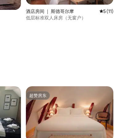
酒店房间 ｜ 斯德哥尔摩
平均评分 5 分（满分
5 (11)
低层标准双人床房（无窗户）
超赞房东
超赞房东