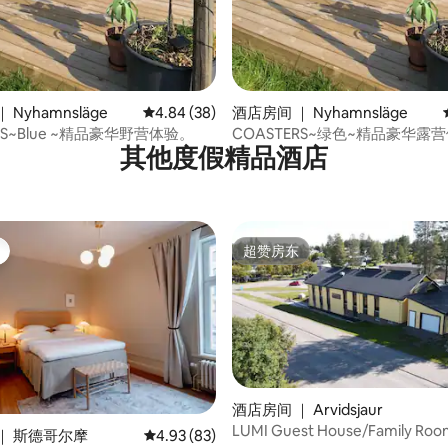
 Nyhamnsläge
平均评分 4.84 分（满分 5 分），共 38 条评价
4.84 (38)
酒店房间 ｜ Nyhamnsläge
RS~Blue ~精品豪华野营体验。
COASTERS~绿色~精品豪华露
其他度假精品酒店
超赞房东
超赞房东
酒店房间 ｜ Arvidsjaur
LUMI Guest House/Family Roo
｜ 斯德哥尔摩
平均评分 4.93 分（满分 5 分），共 83 条评价
4.93 (83)