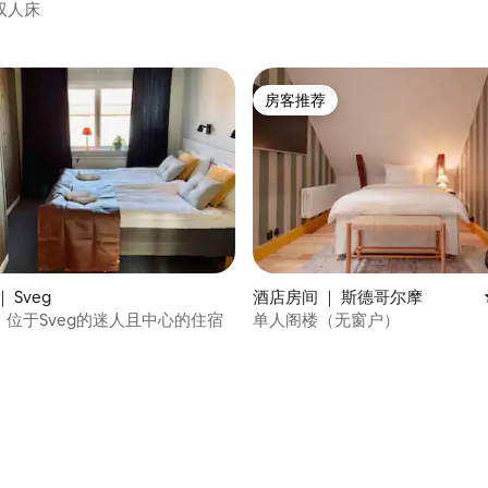
 5 分），共 51 条评价
双人床
房客推荐
房客推荐
 5 分），共 25 条评价
 Sveg
酒店房间 ｜ 斯德哥尔摩
hs，位于Sveg的迷人且中心的住宿
单人阁楼（无窗户）