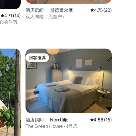
酒店房间 ｜ 斯德哥尔摩
平均评分 4.75 分（满分
4.75 (20)
平均评分 4.71 分（满分 5 分），共 14 条评价
4.71 (14)
双人阁楼（无窗户）
中心的住宿
房客推荐
房客推荐
酒店房间 ｜ Norrtälje
平均评分 4.88 分（满分
4.88 (16)
The Green House - 1号房