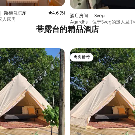
｜ 斯德哥尔摩
平均评分 4.6 分（满分 5 分），共 5 条评价
4.6 (5)
酒店房间 ｜ Sveg
双人床房
Agardhs，位于Sveg的迷人且
带露台的精品酒店
房客推荐
房客推荐
分 5 分），共 4 条评价