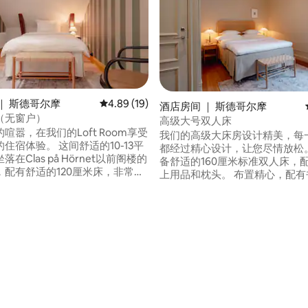
｜ 斯德哥尔摩
平均评分 4.89 分（满分 5 分），共 19 条评价
4.89 (19)
酒店房间 ｜ 斯德哥尔摩
（无窗户）
 5 分），共 20 条评价
高级大号双人床
喧嚣，在我们的Loft Room享受
我们的高级大床房设计精美，每
住宿体验。 这间舒适的10-13平
都经过精心设计，让您尽情放松。
在Clas på Hörnet以前阁楼的
备舒适的160厘米标准双人床，
，配有舒适的120厘米床，非常适
上用品和枕头。 布置精心，配有
行者。 设计精美的卫生间采用大
能电视。 客房面积为16–19平
和马赛克地板，为您的住宿增添
宽敞的浴室，装饰有优雅的大理
rnet
马赛克地板。 请注意：由于Clas på
计和布局，面积可能因房间而
Hörnet酒店的独特设计和布局
的面积可能会有所不同。