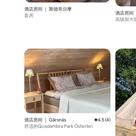
酒店房间 ｜ 斯德哥尔摩
酒店房间 
套房
高级加大
酒店房间 ｜ Gärsnäs
平均评分 4.5 分（满
4.5 (4)
舒适的Quadambra Park Österlen