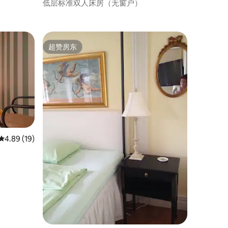
低层标准双人床房（无窗户）
超赞房东
超赞房东
平均评分 4.89 分（满分 5 分），共 19 条评价
4.89 (19)