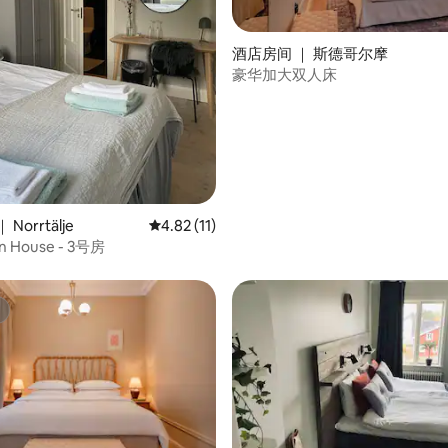
 5 分），共 18 条评价
酒店房间 ｜ 斯德哥尔摩
豪华加大双人床
Norrtälje
平均评分 4.82 分（满分 5 分），共 11 条评价
4.82 (11)
n House - 3号房