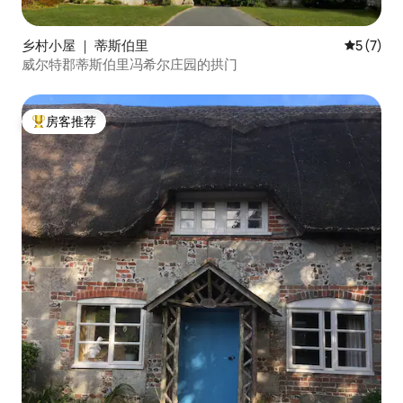
乡村小屋 ｜ 蒂斯伯里
平均评分 
5 (7)
威尔特郡蒂斯伯里冯希尔庄园的拱门
房客推荐
热门「房客推荐」