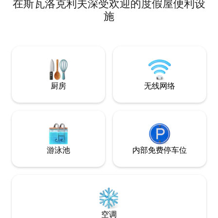
在斯瓦洛克利夫深受欢迎的度假屋便利设
（Dorset County）自然景点和历史地标
的完美基地。 现代设计和丰富的便利设施
施
清单将满足您的各种需求。 ✔ 舒适的卧
室，配备双人床 ✔ 明亮的生活空间 小✔ 厨
房便利设施 ✔ 花园 ✔ 热水浴缸 ✔ 桑拿 ✔
智能电视 ✔ 高速无线网络 ✔ 免费停车 请在
下方查看更多信息。
厨房
无线网络
游泳池
内部免费停车位
空调