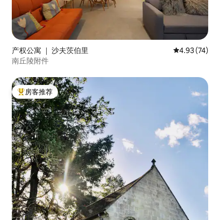
产权公寓 ｜ 沙夫茨伯里
平均评分 4.9
4.93 (74)
南丘陵附件
房客推荐
热门「房客推荐」