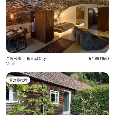
产权公寓 ｜ Bristol City
平均评分 4.99
4.99 (166)
Vault
房客推荐
热门「房客推荐」