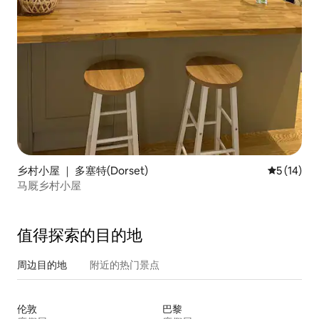
乡村小屋 ｜ 多塞特(Dorset)
平均评分 5
5 (14)
马厩乡村小屋
值得探索的目的地
周边目的地
附近的热门景点
伦敦
巴黎