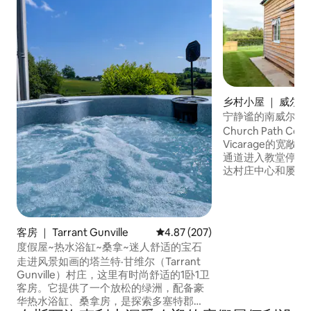
乡村小屋 ｜ 威尔
宁静谧的南威尔特
Church Path Co
Vicarage的宽敞双卧室
通道进入教堂停车
达村庄中心和屡获
铁"。 Church Path Cottage非常适合那些
寻求宁静祥和的人
尔特郡和多塞特郡
德兰海滩、巨石阵
客房 ｜ Tarrant Gunville
平均评分 4.87 分（满分 5 分），共
4.87 (207)
等城市均在一小时
度假屋~热水浴缸~桑拿~迷人舒适的宝石
走进风景如画的塔兰特·甘维尔（Tarrant
Gunville）村庄，这里有时尚舒适的1卧1卫
客房。它提供了一个放松的绿洲，配备豪
华热水浴缸、桑拿房，是探索多塞特郡