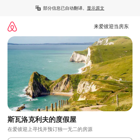
跳
部分信息已自动翻译。
显示原文
至
内
容
来爱彼迎当房东
斯瓦洛克利夫的度假屋
在爱彼迎上寻找并预订独一无二的房源