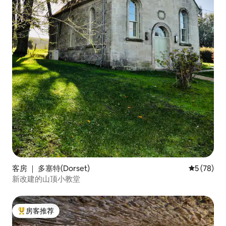
客房 ｜ 多塞特(Dorset)
平均评分 5
5 (78)
新改建的山顶小教堂
房客推荐
热门「房客推荐」