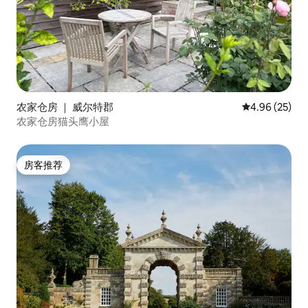
农家仓房 ｜ 威尔特郡
平均评分 4.96
4.96 (25)
农家仓房猫头鹰小屋
房客推荐
房客推荐