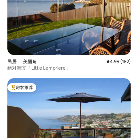
民居 ｜ 美丽角
平均评分 4.99
4.99 (182)
绝对海滨 「Little Lempriere」
房客推荐
热门「房客推荐」