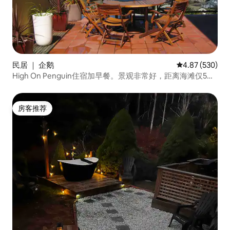
民居 ｜ 企鹅
平均评分 4.87
4.87 (530)
High On Penguin住宿加早餐。景观非常好，距离海滩仅5分
钟路程
房客推荐
房客推荐