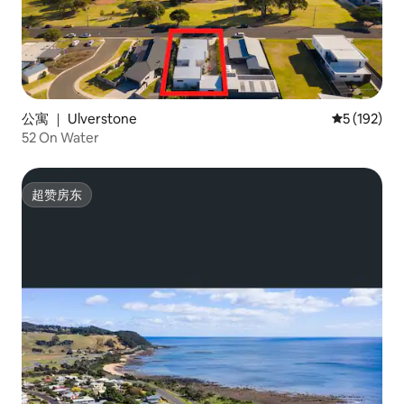
公寓 ｜ Ulverstone
平均评分 5 
5 (192)
52 On Water
超赞房东
超赞房东