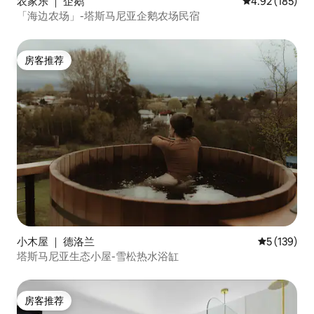
农家乐 ｜ 企鹅
平均评分 4.92
4.92 (185)
「海边农场」-塔斯马尼亚企鹅农场民宿
房客推荐
房客推荐
小木屋 ｜ 德洛兰
平均评分 5 
5 (139)
塔斯马尼亚生态小屋-雪松热水浴缸
房客推荐
房客推荐