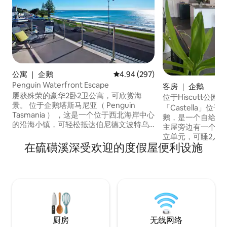
公寓 ｜ 企鹅
平均评分 4.94 分（满分 5 分），共
4.94 (297)
Penguin Waterfront Escape
客房 ｜ 企鹅
屡获殊荣的豪华2卧2卫公寓，可欣赏海
位于Hiscutt公园的“
景。 位于企鹅塔斯马尼亚（ Penguin
「Castella」
Tasmania ） ，这是一个位于西北海岸中心
鹅，是一个自给自
的沿海小镇，可轻松抵达伯尼德文波特乌
主屋旁边有一个设
尔弗斯通（ Burnie Devonport
立单元，可睡2人，配
Ulverstone ） ，距离摇篮山（ Cradle
在硫磺溪深受欢迎的度假屋便利设施
茶和咖啡。迷人的
Mountain ）约1小时车程 我们距离伯尼（
海斯茨公园（ Hiscu
Burnie ）仅15分钟车程，那里有10月至3月
海峡（ Bass Strait ）
每日企鹅之旅（ Penguin Tours ）。 这是
即可轻松抵达市中
导游的免费互动之旅，您可以观赏企鹅的
非常适合前往摇篮山（ 
自然栖息地。 附近有草莓农场（
坦利（ Stanley
Strawberry Farm ）和Anvers巧克力工厂
Launceston ）和
（ YUM ）。
游。
厨房
无线网络