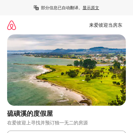
跳
部分信息已自动翻译。
显示原文
至
内
容
来爱彼迎当房东
硫磺溪的度假屋
在爱彼迎上寻找并预订独一无二的房源