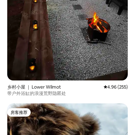
乡村小屋 ｜ Lower Wilmot
平均评分 4.96
4.96 (255)
带户外浴缸的浪漫荒野隐匿处
房客推荐
房客推荐