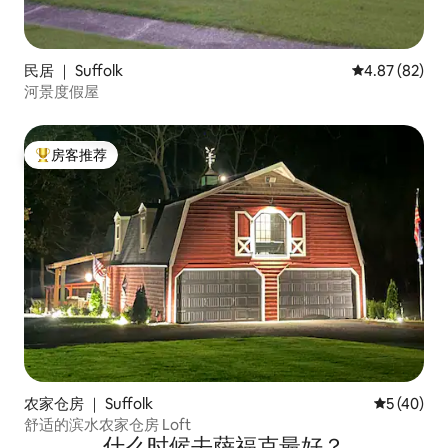
民居 ｜ Suffolk
平均评分 4.87
4.87 (82)
河景度假屋
房客推荐
热门「房客推荐」
农家仓房 ｜ Suffolk
平均评分 5
5 (40)
舒适的滨水农家仓房 Loft
什么时候去萨福克最好？