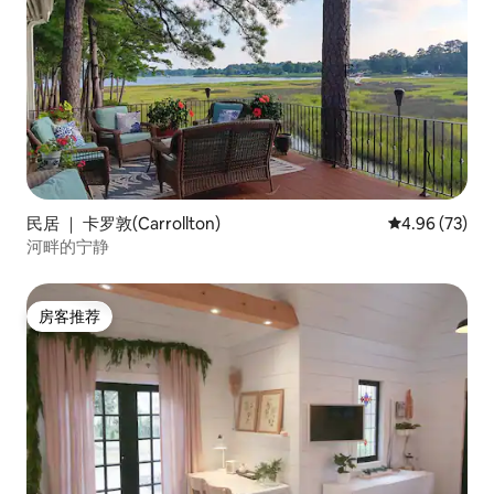
民居 ｜ 卡罗敦(Carrollton)
平均评分 4.96
4.96 (73)
河畔的宁静
房客推荐
房客推荐