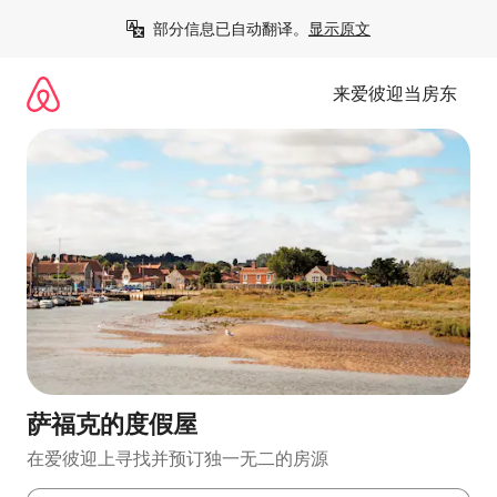
跳
部分信息已自动翻译。
显示原文
至
内
容
来爱彼迎当房东
萨福克的度假屋
在爱彼迎上寻找并预订独一无二的房源