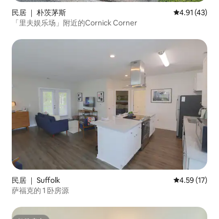
民居 ｜ 朴茨茅斯
平均评分 4.9
4.91 (43)
「里夫娱乐场」附近的Cornick Corner
民居 ｜ Suffolk
平均评分 4.5
4.59 (17)
萨福克的 1 卧房源