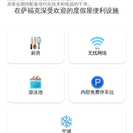
房客会期待配备现代化技术和电器的干净
在萨福克深受欢迎的度假屋便利设施
空间。 景点不太远；距离布什花园
（Busch Gardens）41英里，距离弗吉尼
亚海滩海滨（Virginia Beach Ocean
Front）24英里，距离诺福克水滨区
（Waterside District Norfolk）7.3英里，
距离朴茨茅斯河流赌场（Rivers Casino
Portsmouth）2.9英里。 在Wooded
Wonderland，您将享受宁静的早晨和舒适
厨房
无线网络
的住宿体验！
游泳池
内部免费停车位
空调