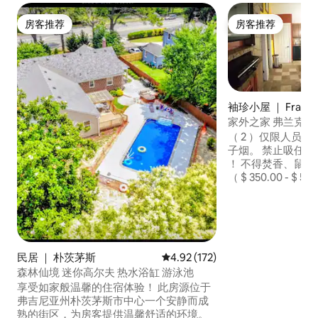
房客推荐
房客推荐
房客推荐
房客推荐
袖珍小屋 ｜ Frankli
家外之家 弗兰克
（ 2 ）仅限人员/
子烟。 禁止吸任何类
！ 不得焚香、鼠尾
（ $ 350.00 - 
是休闲放松的好去
静。 距离餐厅和购物中心5英里。 非常干
净，无线网络， Ne
域配有电视（ 1.8米宽
300.00 + 500
民居 ｜ 朴茨茅斯
平均评分 4.92 分（满分 5 分），共
4.92 (172)
烟、电子烟或燃烧
的熏香！ ！ ！ ！ ！ ！ 提前退
森林仙境 迷你高尔夫 热水浴缸 游泳池
款！ ！ ！
享受如家般温馨的住宿体验！ 此房源位于
弗吉尼亚州朴茨茅斯市中心一个安静而成
熟的街区，为房客提供温馨舒适的环境。