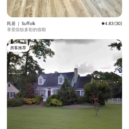
民居 ｜ Suffolk
平均评分 4.83
4.83 (30)
享受缤纷多彩的假期
房客推荐
房客推荐