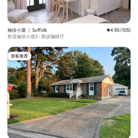
袖珍小屋 ｜ Suffolk
平均评分 4.95
4.95 (105)
舒适袖珍小屋2 - 附设咖啡厅
房客推荐
房客推荐