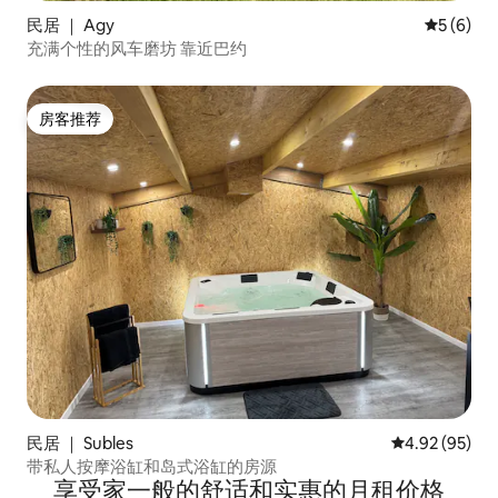
民居 ｜ Agy
平均评分 
5 (6)
充满个性的风车磨坊 靠近巴约
房客推荐
房客推荐
民居 ｜ Subles
平均评分 4.92
4.92 (95)
带私人按摩浴缸和岛式浴缸的房源
享受家一般的舒适和实惠的月租价格