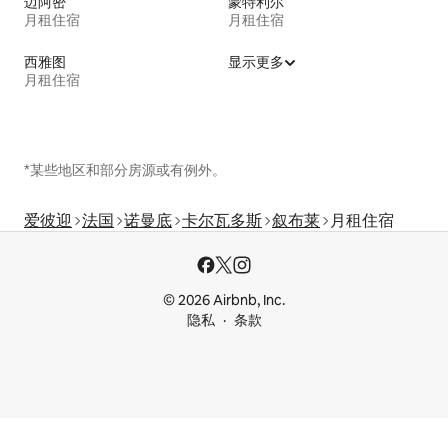
迈阿密
蒙特利尔
月租住宿
月租住宿
西雅图
显示更多
月租住宿
*某些地区和部分房源或有例外。
爱彼迎
法国
诺曼底
卡尔瓦多斯
叙布莱
月租住宿
© 2026 Airbnb, Inc.
隐私
条款