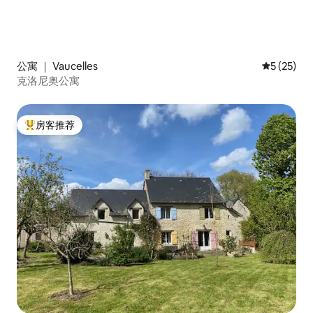
公寓 ｜ Vaucelles
平均评分 5
5 (25)
克洛尼奥公寓
房客推荐
热门「房客推荐」