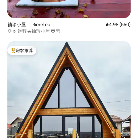
袖珍小屋 ｜ Rimetea
平均评分 4.98
4.98 (560)
🌻🌷 远程🐢袖珍小屋 🐸🦉
房客推荐
热门「房客推荐」