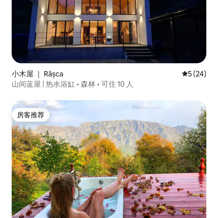
小木屋 ｜ Râșca
平均评分 5
5 (24)
山间蓝屋 | 热水浴缸 • 森林 • 可住 10 人
房客推荐
房客推荐