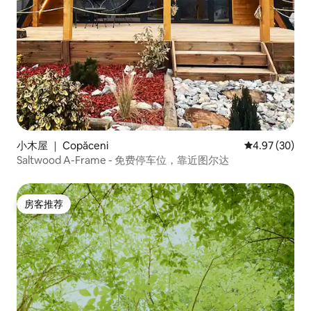
小木屋 ｜ Copăceni
平均评分 4.97
4.97 (30)
Saltwood A-Frame - 免费停车位，靠近图尔达
房客推荐
房客推荐