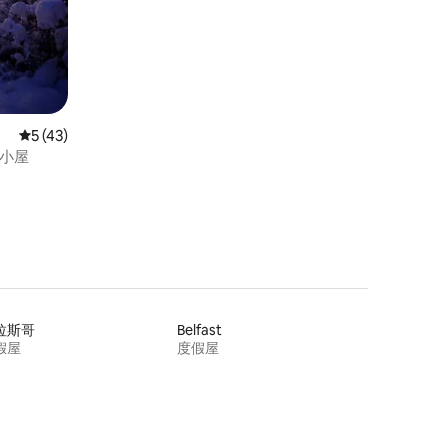
平均评分 5 分（满分 5 分），共 43 条评价
5 (43)
村小屋
拉斯哥
Belfast
假屋
度假屋