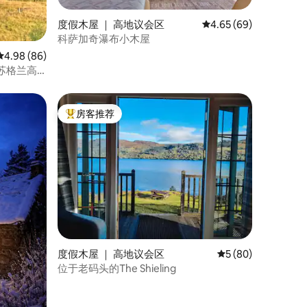
度假木屋 ｜ 高地议会区
平均评分 4.65 分（满分
4.65 (69)
科萨加奇瀑布小木屋
平均评分 4.98 分（满分 5 分），共 86 条评价
4.98 (86)
苏格兰高
房客推荐
热门「房客推荐」
度假木屋 ｜ 高地议会区
平均评分 5 分（满分
5 (80)
位于老码头的The Shieling