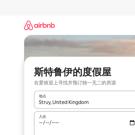
跳
至
内
容
斯特鲁伊的度假屋
在爱彼迎上寻找并预订独一无二的房源
地点
如有搜索结果，请使用上下方向键查看，或通过点
入住