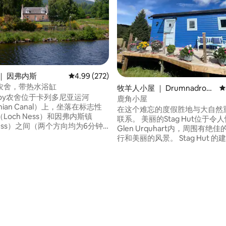
｜ 因弗内斯
平均评分 4.99 分（满分 5 分），共 272 条评价
4.99 (272)
农舍，带热水浴缸
牧羊人小屋 ｜ Drumnadroch
平
ncroy农舍位于卡列多尼亚运河
it
鹿角小屋
onian Canal）上，坐落在标志性
在这个难忘的度假胜地与大自然
Loch Ness）和因弗内斯镇
联系。 美丽的Stag Hut位于令
rness）之间（两个方向均为6分钟
Glen Urquhart内，周围有绝
坐落在历史悠久的高地庄园中，
行和美丽的风景。 Stag Hut 
的地方拥有宽敞、完全围栏的花
经常在牧羊人小屋周围田野上漫
运河，可欣赏开阔的乡村和远处
的热爱。 小屋装饰精美，配有一
丽景色。高地荒野，距离主要城
床，厨房设施齐全，配备炉灶和
5 分），共 152 条评价
的交通枢纽仅几分钟车程。这里
没有烤箱。 设有独立卫生间、淋
500公路的绝佳起点。
桶和水槽。 提供毛巾和床上用品
一只狗的房间