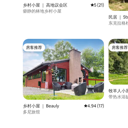
乡村小屋 ｜ 高地议会区
平均评分 5 分（满分
5 (21)
僻静的林地乡村小屋
民居 ｜ St
东克拉格
房客推荐
房客推荐
房客推荐
房客推荐
牧羊人小屋
带热水浴
乡村小屋 ｜ Beauly
平均评分 4.94 分（满分
4.94 (17)
多尼旅馆