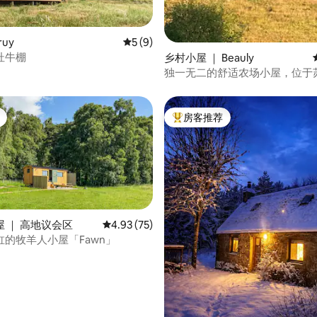
 5 分），共 21 条评价
ruy
平均评分 5 分（满分 5 分），共 9 条评价
5 (9)
杜牛棚
乡村小屋 ｜ Beauly
独一无二的舒适农场小屋，位于
地。
房客推荐
热门「房客推荐」
 ｜ 高地议会区
平均评分 4.93 分（满分 5 分），共 75 条评价
4.93 (75)
缸的牧羊人小屋「Fawn」
 5 分），共 17 条评价