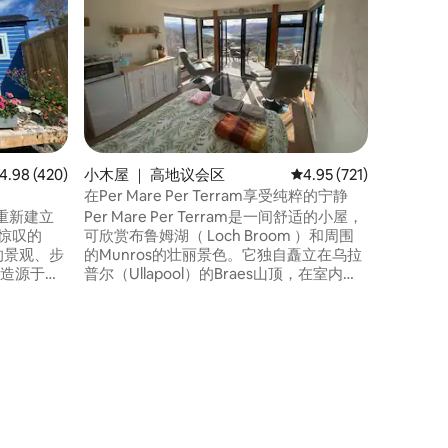
Heath
非常适合
惊叹，配
浴缸，可
Strathfarr
刻起，您
和智能电
放式起居区，
HI-60000
均评分 4.98 分（满分 5 分），共 420 条评价
4.98 (420)
小木屋 ｜ 高地议会区
平均评分 4.95 分（满分 
4.95 (721)
在Per Mare Per Terram享受纯粹的宁静
重新建立
Per Mare Per Terram是一间舒适的小屋，
人惊叹的
可欣赏布鲁姆湖（ Loch Broom ）和周围
佳的景观、步
的Munros的壮丽景色。它独自矗立在乌拉
的建造源于对
普尔（Ullapool）的Braes山顶，在室内时
步的动物
有一种美妙的舒适感觉，提供远离喧嚣的
张双人
宁静，同时无论天气状况如何，仍然能够
微波炉，
欣赏到迷人的风景。小屋配备了冰箱、微
浴间、马
波炉、水壶、烤面包机和优质无线网络。
。 可容纳
这里还有淋浴间和现代化的堆肥马桶。