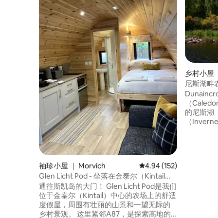
乡村小屋 
尼斯湖畔
Dunai
（Caled
的尼斯湖（
（Inve
车程）。
这个僻静
园，直通
山丘的壮
袖珍小屋 ｜ Morvich
平均评分 4.94 分（满分 
4.94 (152)
镇和附近
Glen Licht Pod - 坐落在金泰尔（Kintail）
也是北方
山脉
通往斯凯岛的大门！ Glen Licht Pod是我们
位于金泰尔（Kintail）中心的农场上的舒适
度假屋，周围有壮丽的山景和一望无际的
乡村景观。 这里紧邻A87，是探索高地的