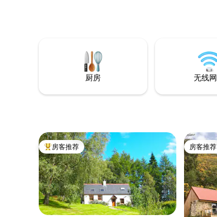
完美基地。 附近景点： Five Sisters of
Kintail 格洛马赫瀑布 Eilean Donan城堡 –
开车5分钟 斯凯岛 – 乘车20分钟 胶囊屋设
有带户外座位的私人露天平台，并提供豪
华洗漱用品和迎宾礼包。
厨房
无线网
房客推荐
房客推荐
热门「房客推荐」
房客推荐