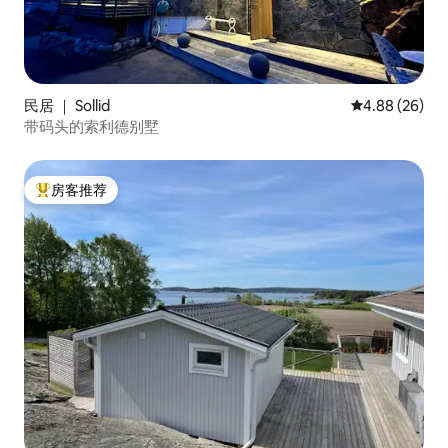
民居 ｜ Sollid
平均评分 4.88
4.88 (26)
带码头的索利德别墅
房客推荐
热门「房客推荐」