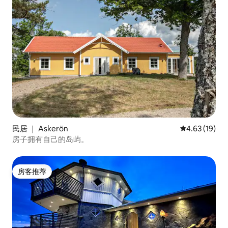
民居 ｜ Askerön
平均评分 4.6
4.63 (19)
房子拥有自己的岛屿。
房客推荐
房客推荐