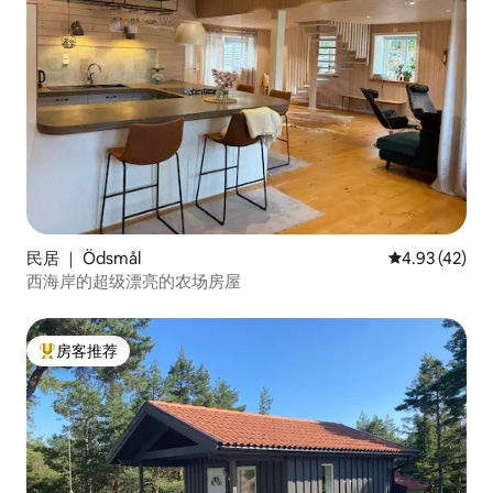
民居 ｜ Ödsmål
平均评分 4.9
4.93 (42)
西海岸的超级漂亮的农场房屋
房客推荐
热门「房客推荐」