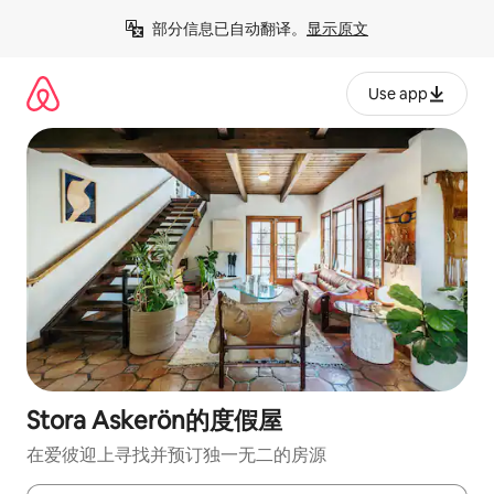
跳
部分信息已自动翻译。
显示原文
至
内
容
Use app
Stora Askerön的度假屋
在爱彼迎上寻找并预订独一无二的房源