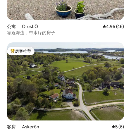
公寓 ｜ Orust Ö
平均评分 4.96
4.96 (46)
靠近海边，带水疗的房子
房客推荐
热门「房客推荐」
客房 ｜ Askerön
平均评分 
5 (6)