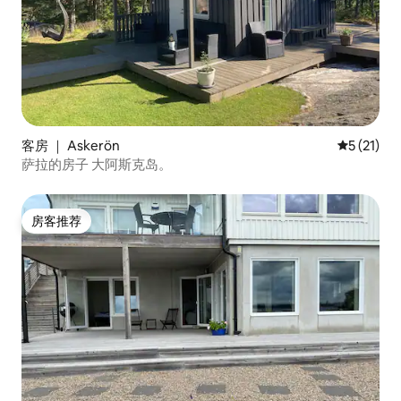
客房 ｜ Askerön
平均评分 5
5 (21)
萨拉的房子 大阿斯克岛。
房客推荐
房客推荐