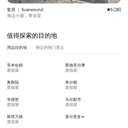
客房 ｜ Svanesund
平均评分 5
5 (28)
海边小屋，带浴室
值得探索的目的地
周边目的地
附近的热门景点
哥本哈根
斯德哥尔摩
度假屋
度假屋
奥斯陆
卑尔根
度假屋
度假屋
哥德堡
马尔默市
度假屋
度假屋
斯塔万格
显示更多
度假屋