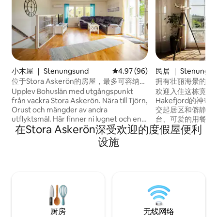
小木屋 ｜ Stenungsund
平均评分 4.97 分（满分 5 分），
4.97 (96)
民居 ｜ Stenungsu
位于Stora Askerön的房屋，最多可容纳5
拥有壮丽海景的住
人
Upplev Bohuslän med utgångspunkt
欢迎入住这栋宽敞
från vackra Stora Askerön. Nära till Tjörn,
Hakefjord的神奇景观！ 这里
Orust och mängder av andra
交起居区和僻静宽
utflyktsmål. Här finner ni lugnet och en
台、可爱的用餐区
在Stora Askerön深受欢迎的度假屋便利
underbar natur. Allt ifrån salta bad från
美丽的海景。 靠近购物中心、餐厅、大海
bryggor eller strand några minuters
和湖泊浴场、高尔
设施
promenad ifrån huset, till underbara
自行车的林区。 购物
promenader i fantastisk skog där stigar
区： 1400米 火车
börjar alldeles bakom knuten.
部（ Golf Club
40分钟车程 附近有
Orust和Marstran
厨房
无线网络