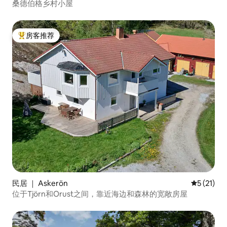
桑德伯格乡村小屋
房客推荐
热门「房客推荐」
民居 ｜ Askerön
平均评分 5
5 (21)
位于Tjörn和Orust之间，靠近海边和森林的宽敞房屋