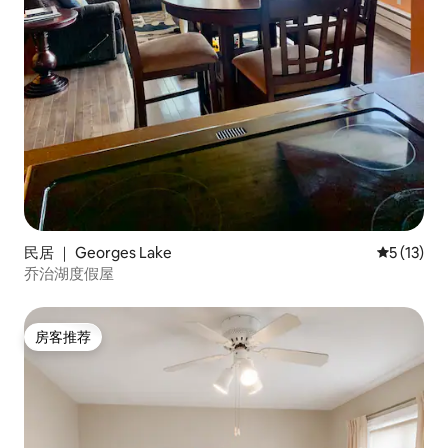
民居 ｜ Georges Lake
平均评分 5
5 (13)
乔治湖度假屋
房客推荐
房客推荐