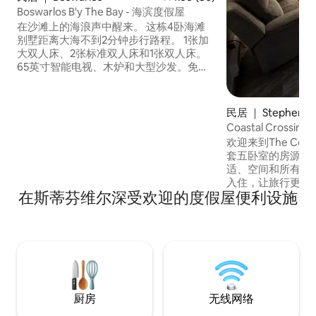
Boswarlos B'y The Bay - 海滨度假屋
在沙滩上的海浪声中醒来。 这栋4卧海滩
别墅距离大海不到2分钟步行路程。 1张加
大双人床、2张标准双人床和1张双人床。
65英寸智能电视、木炉和大型沙发。免费
无线网络。 设施齐全的厨房、餐厅、洗衣
机/烘干机。 两个卫生间。1个带淋浴间。
无浴缸。 大露台，配有露台椅和丙烷烧烤
民居 ｜ Stephenvill
炉。火坑。吊床。 开车20分钟即可抵达斯
Coastal Crossi
蒂芬维尔（Stephenville）-杂货店、购物
欢迎来到The Coast
中心、餐厅。 开车2小时即可抵达Port
套五卧室的房源，
Aux Basque渡轮。 禁止吸烟或携带宠物。
适、空间和所有小
入住，让旅行更轻松。 房源特色：
在斯蒂芬维尔深受欢迎的度假屋便利设施
加大双人床套房 •两间标准双人床卧室 •.两
间双人卧室 •齐全的厨房 •两个全功能卫生
间 •休闲室配有/酒吧/飞镖板/平板电视 我
们打造这个房源时
它能让您感觉像家
厨房
无线网络