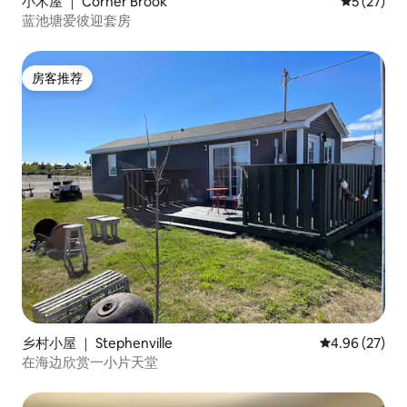
小木屋 ｜ Corner Brook
平均评分 5
5 (27)
蓝池塘爱彼迎套房
房客推荐
房客推荐
乡村小屋 ｜ Stephenville
平均评分 4.96
4.96 (27)
在海边欣赏一小片天堂