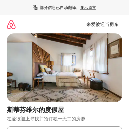
跳
部分信息已自动翻译。
显示原文
至
内
容
来爱彼迎当房东
斯蒂芬维尔的度假屋
在爱彼迎上寻找并预订独一无二的房源