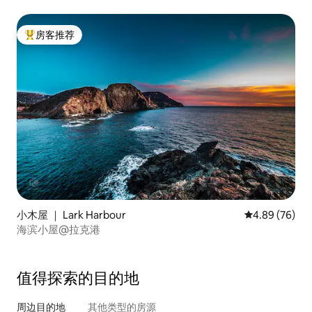
房客推荐
热门「房客推荐」
小木屋 ｜ Lark Harbour
平均评分 4.89
4.89 (76)
海滨小屋@拉克港
值得探索的目的地
周边目的地
其他类型的房源