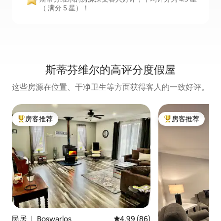
（ 满分 5 星）！
斯蒂芬维尔的高评分度假屋
这些房源在位置、干净卫生等方面获得客人的一致好评。
房客推荐
房客推荐
热门「房客推荐」
热门「房客推荐」
民居 ｜ Boswarlos
平均评分 4.99 分（满分 5 分），
4.99 (86)