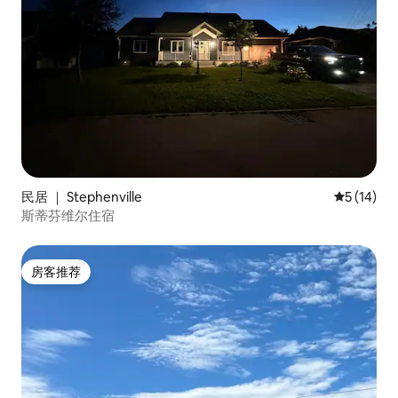
民居 ｜ Stephenville
平均评分 5
5 (14)
斯蒂芬维尔住宿
房客推荐
房客推荐