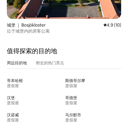
城堡 ｜ Bosjökloster
平均评分 4.9
4.9 (10)
位于城堡内的房客公寓
值得探索的目的地
周边目的地
附近的热门景点
哥本哈根
斯德哥尔摩
度假屋
度假屋
汉堡
哥德堡
度假屋
度假屋
汉诺威
马尔默市
度假屋
度假屋