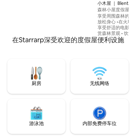
位于沃尔斯约（Vollsjö）郊外，可欣赏田
小木屋 ｜ Blentarp
野和森林美景，配备设施齐全的厨房，可
森林小屋度假屋，
容纳 5 人入住。 享受悠闲的早晨、自然漫
享受周围森林的宁静
步和放松的夜晚，或者探索瑞典南部的隐
放松身心 •在火坑上
秘瑰宝。 如有任何疑问或要求，请给我们
享受舒适的电影之夜
留言，我们很乐意为您提供帮助！
赏森林景观 • 饮用
Woodfield 乡村小屋与我们的住宅位于同
在Starrarp深受欢迎的度假屋便利设施
树林中悠闲漫步 附近的车程： • 9分钟即可
一处物业内，我们就住在那里。
抵达杂货店、餐厅 • 
Stenbrott • 13
滩 •距离Kulturens 
住宿： 2晚–舒适的
7晚–放松身心，探
厨房
无线网络
游泳池
内部免费停车位