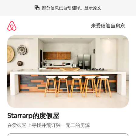
跳
部分信息已自动翻译。
显示原文
至
内
容
来爱彼迎当房东
Starrarp的度假屋
在爱彼迎上寻找并预订独一无二的房源