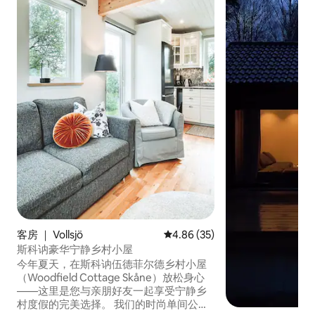
客房 ｜ Vollsjö
平均评分 4.86 分（满分 5 分），
4.86 (35)
斯科讷豪华宁静乡村小屋
今年夏天，在斯科讷伍德菲尔德乡村小屋
（Woodfield Cottage Skåne）放松身心
——这里是您与亲朋好友一起享受宁静乡
村度假的完美选择。 我们的时尚单间公寓