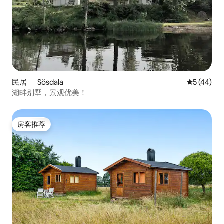
民居 ｜ Sösdala
平均评分 5
5 (44)
湖畔别墅，景观优美！
房客推荐
房客推荐