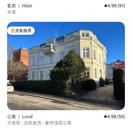
客房 ｜ Höör
平均评分 4.9
4.99 (91)
木屋
房客推荐
热门「房客推荐」
公寓 ｜ Lund
平均评分 4.98
4.98 (55)
大使馆 - 总统套房 - 豪华顶层公寓