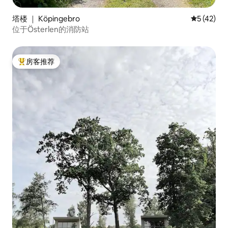
塔楼 ｜ Köpingebro
平均评分 5
5 (42)
位于Österlen的消防站
房客推荐
热门「房客推荐」