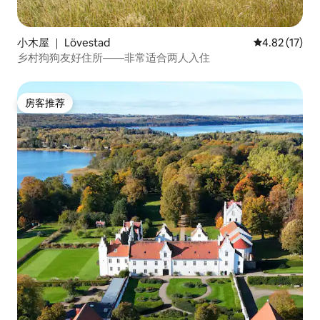
小木屋 ｜ Lövestad
平均评分 4.8
4.82 (17)
乡村狗狗友好住所——非常适合两人入住
房客推荐
房客推荐