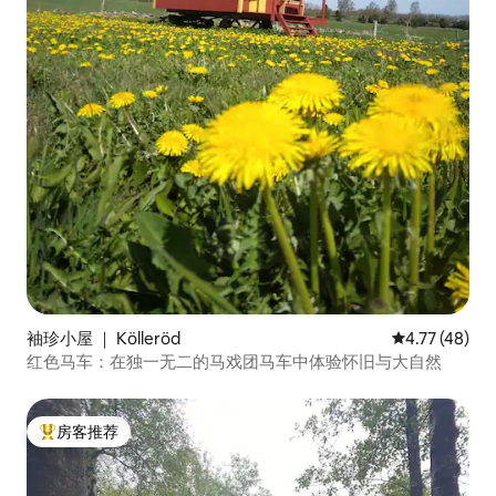
袖珍小屋 ｜ Kölleröd
平均评分 4.7
4.77 (48)
红色马车：在独一无二的马戏团马车中体验怀旧与大自然
房客推荐
热门「房客推荐」