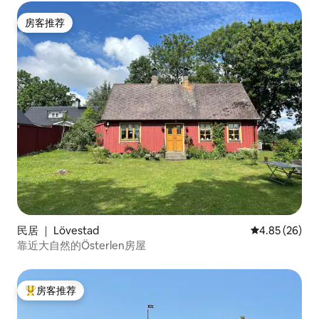
房客推荐
房客推荐
民居 ｜ Lövestad
平均评分 4.85
4.85 (26)
靠近大自然的Österlen房屋
房客推荐
热门「房客推荐」