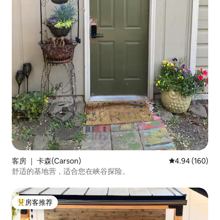
客房 ｜ 卡森(Carson)
平均评分 4.94
4.94 (160)
舒适的基地营，适合您在峡谷探险。
房客推荐
热门「房客推荐」