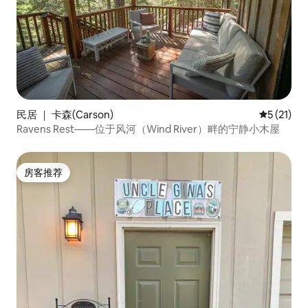
民居 ｜ 卡森(Carson)
平均评分 5
5 (21)
Ravens Rest——位于风河（Wind River）畔的宁静小木屋
房客推荐
房客推荐