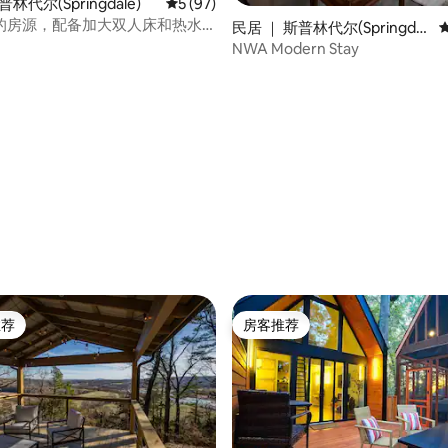
林代尔(Springdale)
平均评分 5 分（满分 5 分），共 97 条评价
5 (97)
的房源，配备加大双人床和热水
民居 ｜ 斯普林代尔(Springdal
e)
NWA Modern Stay
5 分），共 34 条评价
推荐
房客推荐
客推荐」
房客推荐