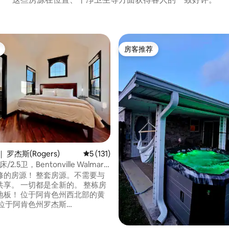
房客推荐
房客推荐
5 分），共 120 条评价
 罗杰斯(Rogers)
平均评分 5 分（满分 5 分），共 131 条评价
5 (131)
/2.5卫，Bentonville Walmart
 整套房源。不需要与
共享。 一切都是全新的。 整栋房
地板！ 位于阿肯色州西北部的黄
 位于阿肯色州罗杰斯
ille & Fayetteville之间）。 靠近
速公路82号出口。 开车前往沃尔玛