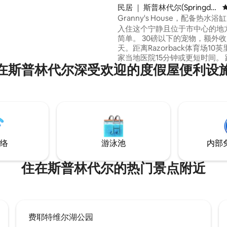
场地）、Pinnacle Hills
民居 ｜ 斯普林代尔(Springdal
de购物中心、Top Golf、Bass
e)
Granny's House，配备热水
hop等地只需5分钟！ 距离水晶桥博物
利桑那大学！
入住这个宁静且位于市中心的地
玛总部仅10分钟车程。 距离阿肯
简单。 30磅以下的宠物，额外收费1
0分钟车程。
天。距离Razorback体育场10
家当地医院15分钟或更短时间。
在斯普林代尔深受欢迎的度假屋便利设
玛家庭办公室17英里。 复古舒
加大双人床睡眠号码。 2号房是
美的加大双人床。 3号房是一张
橇床。1.5个卫生间，漂亮的步
浴间，配有花洒头装置！ 阳光房
松！舒适的客厅，配备大型智能电
有一个宽敞的后院！ 不包括车库
络
游泳池
内部
住在斯普林代尔的热门景点附近
费耶特维尔湖公园