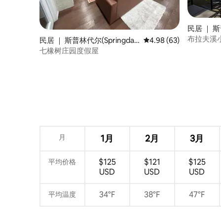
民居 ｜ 斯普
布拉夫溪
民居 ｜ 斯普林代尔(Springdal
平均评分 4.98 分（满分
4.98 (63)
e)
七橡树庄园度假屋
月
1月
2月
3月
$125
$121
$125
平均价格
USD
USD
USD
34°F
38°F
47°F
平均温度