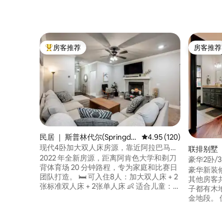
房客推荐
房客推荐
热门「房客推荐」
房客推荐
民居 ｜ 斯普林代尔(Springdal
平均评分 4.95 分（满分 
4.95 (120)
e)
现代4卧加大双人床房源，靠近阿拉巴马州
联排别墅 ｜
立大学
2022 年全新房源，距离阿肯色大学和剃刀
豪华2卧/3床
背体育场 20 分钟路程，专为家庭和比赛日
AMP
豪华新装修的房源！
团队打造。 🛏️ 可入住8人：加大双人床 + 2
其他房客
张标准双人床 + 2张单人床 👶 适合儿童：安
子都有木
全门、婴儿床、Pack 'n Play游戏床、高脚
金地段。
椅、玩具 💻 423 Mbps 无线网络 + 工作空
（Bentonv
间 — 靠近沃尔玛、Tyson 和 JB Hunt 总部
I-49高