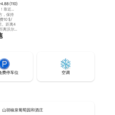
Bentonville或Fayetteville的所有便利设
平均评分 4.88 分（满分 5 分），共 110 条评价
4.88 (110)
施。开车仅需2分钟即可抵达海狸湖
浴缸！靠近亚
（Beaver Lake），或者沿着这条路步行10
方，保持
分钟即可抵达海滩，从那里可以发起皮划
0 $/
艇。
英里。距离4
 距离沃尔
施
适！主人是
一张装饰精
标准双人雪
入式瓷砖淋
可供放
视。 还
。
免费停车位
空调
山胡椒泉葡萄园和酒庄