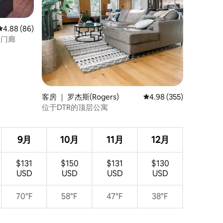
平均评分 4.88 分（满分 5 分），共 86 条评价
4.88 (86)
影门廊
客房 ｜ 罗杰斯(Rogers)
平均评分 4.98 分（满分 
4.98 (355)
位于DTR的顶层公寓
9月
10月
11月
12月
$131
$150
$131
$130
USD
USD
USD
USD
70°F
58°F
47°F
38°F