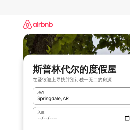
跳
至
内
容
斯普林代尔的度假屋
在爱彼迎上寻找并预订独一无二的房源
地点
如有搜索结果，请使用上下方向键查看，或通过点
入住