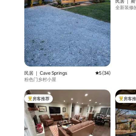
民居 ｜ 斯普
全新装修
浴缸
民居 ｜ Cave Springs
平均评分 5 分（满分 
5 (34)
粉色门乡村小屋
房客推荐
房客
热门「房客推荐」
热门「房