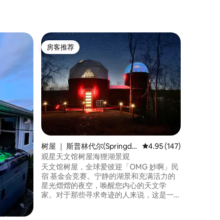
民居 ｜ 斯
房客推荐
房客推
房客推荐
房客推
e)
斯普林代
欢迎来到 E
厚、复古
市中心，
熔炉。 
式公寓，
个舒适的
和艾玛街
行车前往
以在电壁
树屋 ｜ 斯普林代尔(Springdal
平均评分 4.95 分（满分 
4.95 (147)
享受难忘的
e)
观星天文馆树屋海狸湖景观
26日更
天文馆树屋，全球爱彼迎「OMG 妙啊」民
宿 基金会竞赛。宁静的湖景和充满活力的
星光熠熠的夜空，唤醒您内心的天文学
家。对于那些寻求奇迹的人来说，这是一
个独特的度假胜地。 树屋感觉私密，但可
轻松前往Springdale、Rogers、