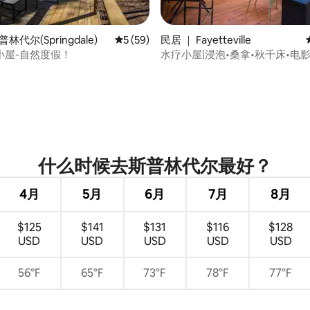
林代尔(Springdale)
平均评分 5 分（满分 5 分），共 59 条评价
5 (59)
民居 ｜ Fayetteville
小屋-自然度假！
水疗小屋|浸泡•桑拿•秋千床•电
 5 分），共 63 条评价
什么时候去斯普林代尔最好？
4月
5月
6月
7月
8月
$125
$141
$131
$116
$128
USD
USD
USD
USD
USD
56°F
65°F
73°F
78°F
77°F