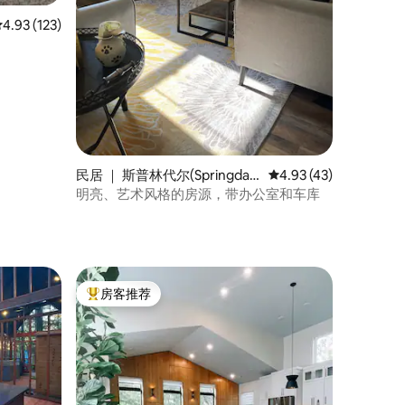
平均评分 4.93 分（满分 5 分），共 123 条评价
4.93 (123)
民居 ｜ 斯普林代尔(Springdal
平均评分 4.93 分（满分
4.93 (43)
e)
明亮、艺术风格的房源，带办公室和车库
房客推荐
热门「房客推荐」