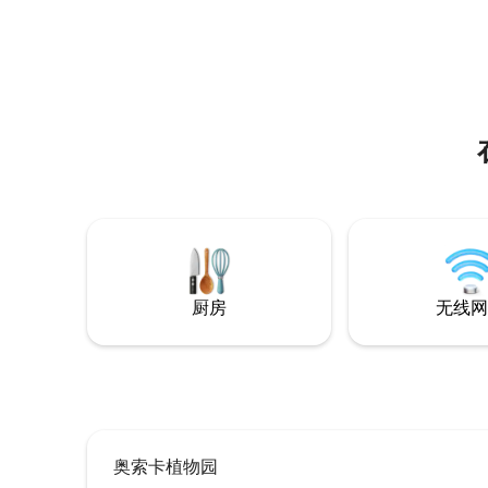
📺 加大双人床房和标准双人床房配备智能
Amp（音乐会
电视 + 60 英寸 Chromecast 电视 🍳 全功
Promena
能厨房：搅拌机、电饭煲、烤面包机 🌳 后
Pro S
院、露台和房内洗衣房 位于412/I-49附
馆和沃尔
近，是整个西北地区的中心。秋季周六预
色大学2
订很快被抢订一空！
厨房
无线网
奥索卡植物园