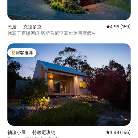
民居 ｜ 克拉多克
平均评分 4.99
4.99 (159)
休憩于霍恩河畔 塔斯马尼亚豪华休闲度假村
房客推荐
热门「房客推荐」
袖珍小屋 ｜ 特赖厄班纳
平均评分 4.98
4.98 (166)