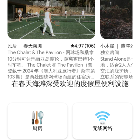
民居 ｜ 春天海滩
平均评分 4.97 分（满分 5 分），共
4.97 (106)
小木屋 ｜ 鹰隼颈
The Chalet & The Pavilion - 网球场和桑拿
独立房间
10分钟可达玛丽亚岛渡轮，距离霍巴特1小
Stand Alone
时车程。 The Chalet 和 The Pavilion（曾
地，适合2人入住 
登载于 2024 年《澳大利亚旅行者》杂志第
交汇的庇护所，是
103 期）是两处围绕网球场而建的住宿房
立联系的安静场所
在春天海滩深受欢迎的度假屋便利设施
源，位于一片占地 5 英亩的私人庄园内，
中，我们的床面朝
可俯瞰春滩（Spring Beach）的连绵起伏
深浴缸。 简朴奢
的山丘，非常适合一群朋友或 1 至 3 个家庭
持温馨，而比利时
入住。庄园内还设有一间传统的芬兰桑拿
想选择。 位于卢弗拉湾
房。 您会感觉自己置身于自己的私人天
这里是鹰颈峡（Eagl
堂，提供独一无二的体验，距离迷人的春
神奇角落。 关注我们
季海滩仅几步之遥。
@thestandalonet
厨房
无线网络