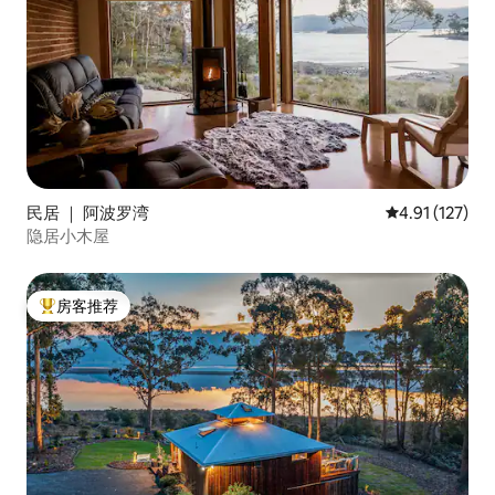
民居 ｜ 阿波罗湾
平均评分 4.91
4.91 (127)
隐居小木屋
房客推荐
热门「房客推荐」