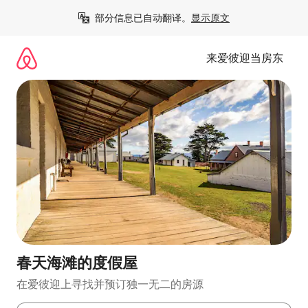
跳
部分信息已自动翻译。
显示原文
至
内
容
来爱彼迎当房东
春天海滩的度假屋
在爱彼迎上寻找并预订独一无二的房源