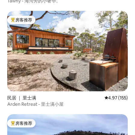
Tawny - 海湾旁的小奢华。
房客推荐
热门「房客推荐」
民居 ｜ 里士满
平均评分 4.97
4.97 (155)
Arden Retreat - 里士满小屋
房客推荐
热门「房客推荐」