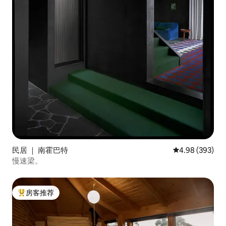
民居 ｜ 南霍巴特
平均评分 4.98
4.98 (393)
慢速梁。
房客推荐
热门「房客推荐」