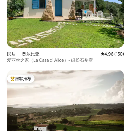
民居 ｜ 奥尔比亚
平均评分 4.96
4.96 (150)
爱丽丝之家（La Casa di Alice）- 绿松石别墅
房客推荐
热门「房客推荐」