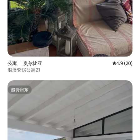
公寓 ｜ 奥尔比亚
平均评分 4.9
4.9 (20)
浪漫套房公寓21
超赞房东
超赞房东