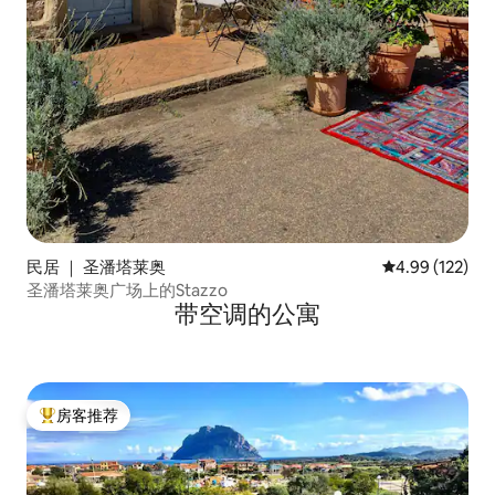
民居 ｜ 圣潘塔莱奥
平均评分 4.99
4.99 (122)
圣潘塔莱奥广场上的Stazzo
带空调的公寓
房客推荐
热门「房客推荐」