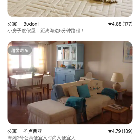
公寓 ｜ Budoni
平均评分 4.88
4.88 (177)
小房子度假屋，距离海边5分钟路程！
超赞房东
超赞房东
公寓 ｜ 圣卢西亚
平均评分 4.79
4.79 (189)
海滩2号公寓便宜又时尚又便宜人