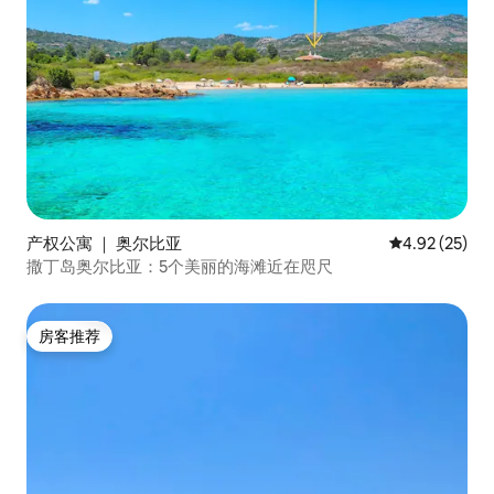
产权公寓 ｜ 奥尔比亚
平均评分 4.9
4.92 (25)
撒丁岛奥尔比亚：5个美丽的海滩近在咫尺
房客推荐
房客推荐