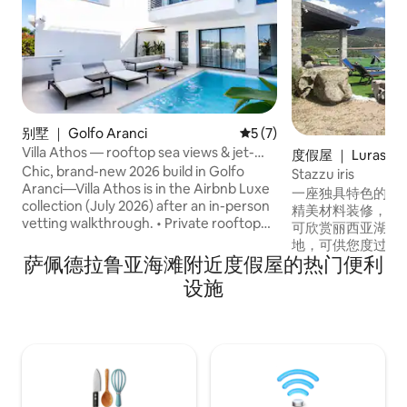
别墅 ｜ Golfo Aranci
平均评分 5 分（满分 5 分）
5 (7)
Villa Athos — rooftop sea views & jet-
度假屋 ｜ Luras
stream pool
Chic, brand-new 2026 build in Golfo
Stazzu iris
Aranci—Villa Athos is in the Airbnb Luxe
一座独具特色的撒
collection (July 2026) after an in-person
精美材料装修，配
vetting walkthrough. • Private rooftop
可欣赏丽西亚湖的
terrace: panoramic sea views, lounge
地，可供您度过休
seating, sunsets • Jet-stream pool,
萨佩德拉鲁亚海滩附近度假屋的热门便利
去钓鱼或进行独木
outdoor kitchen, alfresco dining for six +
距离这里几公里处
设施
outdoor shower • Two king suites with
树S'OZASTRU DE
en-suite baths · games room with 75" TV,
可以在海拔1360
Xbox Series S • Full beach kit included ·
（Limbara ma
beach 200 m Sleeps 6 across two king
兰贾努斯（Calang
suites and the games room — steps
著名的软木博物馆
from the water.
（tombs of the gia
Pascaredda）。