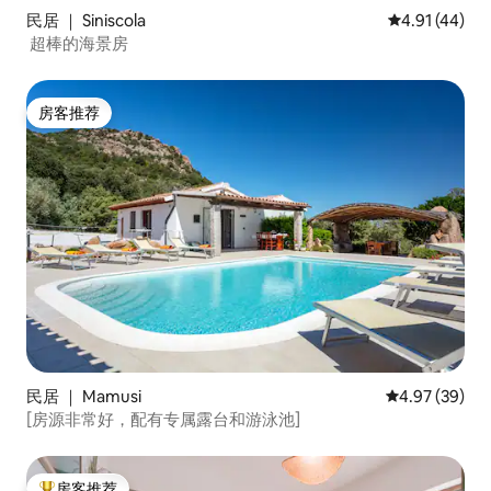
民居 ｜ Siniscola
平均评分 4.9
4.91 (44)
️ 超棒的海景房
房客推荐
房客推荐
民居 ｜ Mamusi
平均评分 4.97
4.97 (39)
[房源非常好，配有专属露台和游泳池]
房客推荐