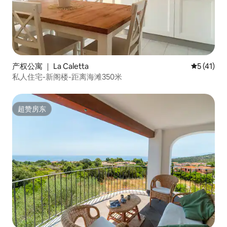
产权公寓 ｜ La Caletta
平均评分 5
5 (41)
私人住宅-新阁楼-距离海滩350米
超赞房东
超赞房东