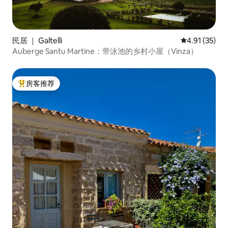
民居 ｜ Galtellì
平均评分 4.9
4.91 (35)
Auberge Santu Martine：带泳池的乡村小屋（Vinza）
房客推荐
热门「房客推荐」