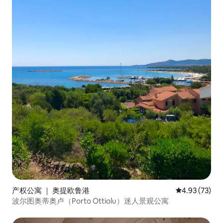
产权公寓 ｜ 奥提欧鲁港
平均评分 4.9
4.93 (73)
波尔图奥蒂奥卢（Porto Ottiolu）迷人景观公寓