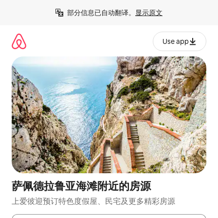
跳
部分信息已自动翻译。
显示原文
至
内
容
Use app
萨佩德拉鲁亚海滩附近的房源
上爱彼迎预订特色度假屋、民宅及更多精彩房源