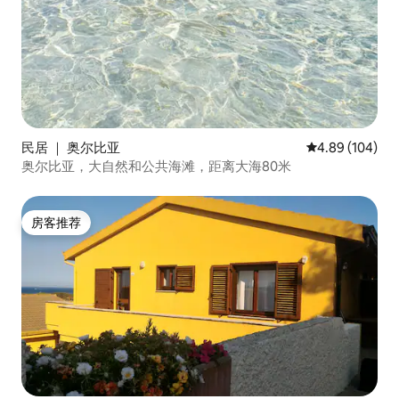
民居 ｜ 奥尔比亚
平均评分 4.89
4.89 (104)
奥尔比亚，大自然和公共海滩，距离大海80米
房客推荐
房客推荐