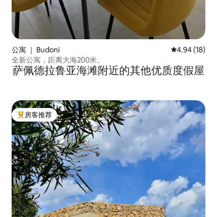
公寓 ｜ Budoni
平均评分 4.9
4.94 (18)
全新公寓，距离大海200米。
萨佩德拉鲁亚海滩附近的其他优质度假屋
房客推荐
热门「房客推荐」