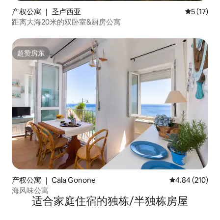
产权公寓 ｜ 圣卢西亚
平均评分 5
5 (17)
距离大海20米的双卧室&厨房公寓
超赞房东
超赞房东
产权公寓 ｜ Cala Gonone
平均评分 4.84
4.84 (210)
海风味公寓
适合家庭住宿的独栋/半独栋房屋