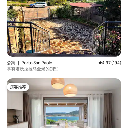
公寓 ｜ Porto San Paolo
平均评分 4.97
4.97 (194)
享有塔沃拉拉岛全景的别墅
房客推荐
房客推荐