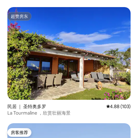
超赞房东
超赞房东
民居 ｜ 圣特奥多罗
平均评分 4.88
4.88 (103)
La Tourmaline ，欣赏壮丽海景
房客推荐
房客推荐