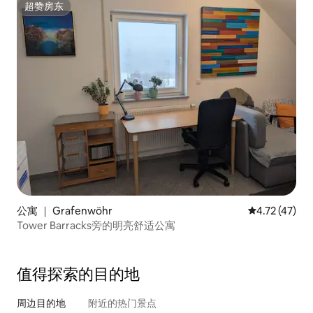
超赞房东
超赞房东
公寓 ｜ Grafenwöhr
平均评分 4.7
4.72 (47)
Tower Barracks旁的明亮舒适公寓
值得探索的目的地
周边目的地
附近的热门景点