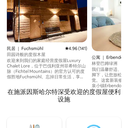
民居 ｜ Fuchsmühl
平均评分 4.96 分（满分 5 分），共
4.96 (141)
田园诗般的度假木屋
公寓 ｜ Erbendorf
欢迎来到我们的家庭经营度假屋Luxury
林登巴姆绿洲
Chalet Lore，位于巴伐利亚州菲希特尔山
我们温馨舒适、设
脉（Fichtel Mountains）的官方认可的度
脚下，让您放松身
假胜地Fuchsmühl。忘掉日常生活，享受
觉。 这套新装修的房源位于气候温和的温
宁静、木头的香气、柔和的灯光和嘎吱作
泉小镇Erbendo
响的壁炉。您也可以在私人健身房、红外
在施派因斯哈尔特深受欢迎的度假屋便利
现代舒适体验，非
桑拿房或花园漩涡池放松身心。室外区域
大自然的情侣、独
设施
仍在建设中，因此暂时适用特价。
住。 在Erbendorf郊外的时尚环境中享受
轻松的日子，步行
和餐厅。