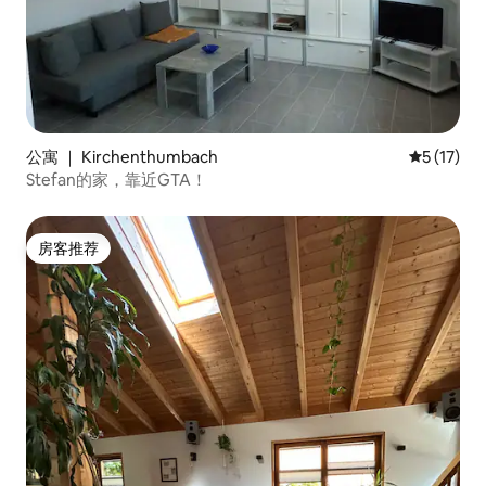
公寓 ｜ Kirchenthumbach
平均评分 5
5 (17)
Stefan的家，靠近GTA！
房客推荐
房客推荐