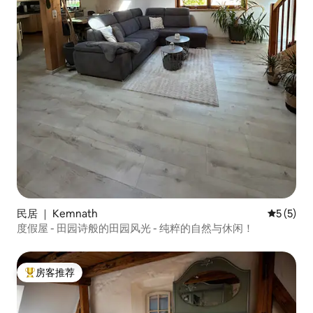
民居 ｜ Kemnath
平均评分 
5 (5)
度假屋 - 田园诗般的田园风光 - 纯粹的自然与休闲！
房客推荐
热门「房客推荐」