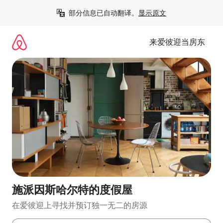
跳
部分信息已自动翻译。
显示原文
至
内
容
来爱彼迎当房东
施派因斯哈尔特的度假屋
在爱彼迎上寻找并预订独一无二的房源