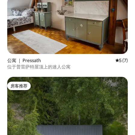
公寓 ｜ Pressath
平均评分 
5 (7)
位于普雷萨特屋顶上的迷人公寓
房客推荐
房客推荐