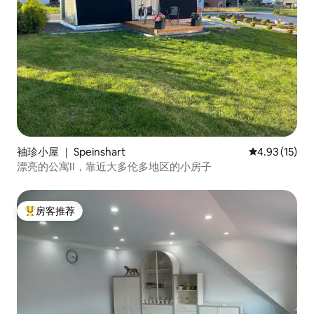
袖珍小屋 ｜ Speinshart
平均评分 4.9
4.93 (15)
漂亮的公寓II，靠近大多伦多地区的小房子
房客推荐
热门「房客推荐」