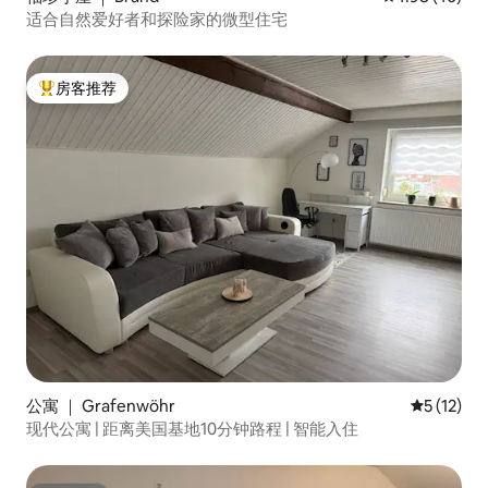
适合自然爱好者和探险家的微型住宅
房客推荐
热门「房客推荐」
公寓 ｜ Grafenwöhr
平均评分 5
5 (12)
现代公寓 | 距离美国基地10分钟路程 | 智能入住