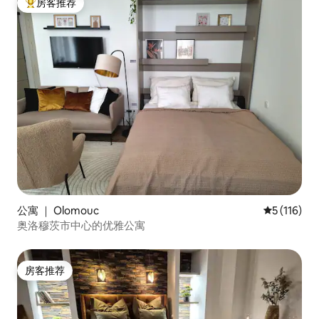
房客推荐
热门「房客推荐」
公寓 ｜ Olomouc
平均评分 5 
5 (116)
奥洛穆茨市中心的优雅公寓
房客推荐
房客推荐