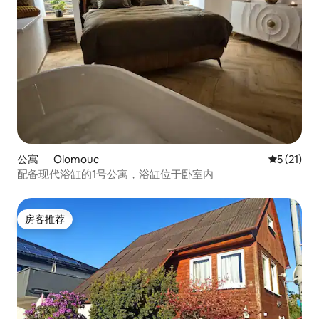
公寓 ｜ Olomouc
平均评分 5
5 (21)
配备现代浴缸的1号公寓，浴缸位于卧室内
房客推荐
房客推荐