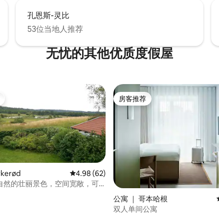
孔恩斯-灵比
53位当地人推荐
无忧的其他优质度假屋
房客推荐
房客推荐
kerød
平均评分 4.98 分（满分 5 分），共 62 条评价
4.98 (62)
自然的壮丽景色，空间宽敞，可
住。
 5 分），共 37 条评价
公寓 ｜ 哥本哈根
双人单间公寓