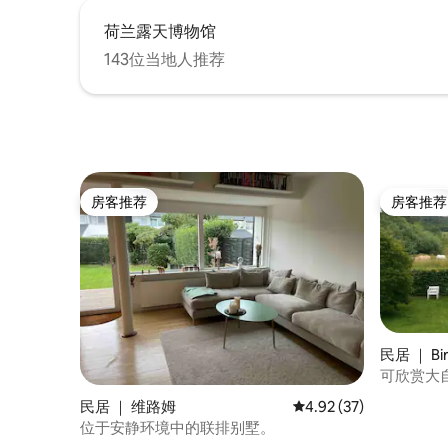
荷兰露天博物馆
143位当地人推荐
房客推荐
房客推荐
房客推荐
房客推荐
民居 ｜ Bir
可欣赏大
供4人入
民居 ｜ 维路姆
平均评分 4.92 分（满分
4.92 (37)
位于安静环境中的联排别墅。