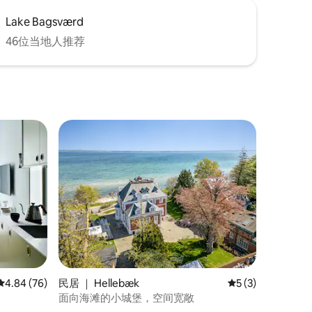
Lake Bagsværd
46位当地人推荐
平均评分 4.84 分（满分 5 分），共 76 条评价
4.84 (76)
民居 ｜ Hellebæk
平均评分 5 分（满
5 (3)
面向海滩的小城堡，空间宽敞