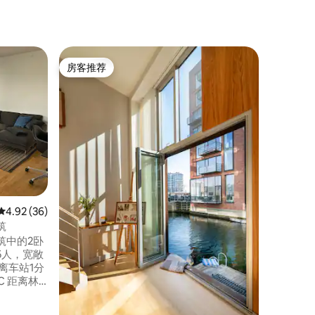
客用套房 ｜
房客推荐
房客
房客推荐
热门「
海滨别墅
这栋海滩
瑞典和克
海、森林
Søfar
点）。 
有美丽的
路的另一侧
大型老橡
心的好去
平均评分 4.92 分（满分 5 分），共 36 条评价
4.92 (36)
季的美景
筑
筑中的2卧
5人，宽敞
离车站1分
C 距离林
行/跑步，划
bad和餐厅