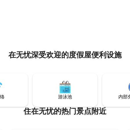
费用） • 在您抵达前，我们已按
1公里 距离美丽的林比（Lyngby）
80 步“极致干净”标准对每个空间
里，那里有商店、餐馆和咖啡馆 
业清洁。
有超市 室外免费停车 地下室设
场，配备暖气和保安
在无忧深受欢迎的度假屋便利设施
络
游泳池
内部
住在无忧的热门景点附近