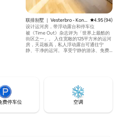
1.5公
大楼内设
有付费停车
联排别墅 ｜ Vesterbro - Kong
平均评分 4.95 分（满分
4.95 (94)
ens Enghave
设计运河房，带浮动露台和停车位
被《Time Out》杂志评为「世界上最酷的
街区之一」。 入住宽敞的125平方米的运河
房，天花板高，私人浮动露台可通往宁
静、干净的运河。 享受宁静的游泳、免费
的立式桨板和皮划艇，以及水边的慢节奏
早晨。 靠近市中心和绿色空间，提供免费
停车位。 免费停车位 在运河里畅游 游乐场
免费SUP板/皮划艇 市中心-地铁：15分钟，
汽车：10分钟，自行车：15分钟
免费停车位
空调