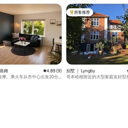
房客推荐
热门「房客推荐」
 5 分），共 8 条评价
维路姆
平均评分 4.89 分（满分 5 分），共 9 条评价
4.89 (9)
别墅 ｜ Lyngby
按摩。乘火车从市中心出发20分
哥本哈根附近的大型家庭友好型