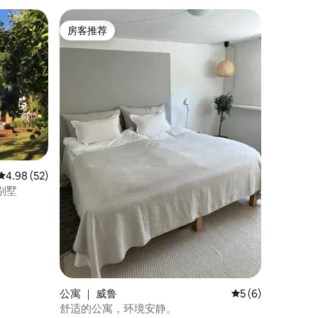
房客推荐
房客推荐
平均评分 4.98 分（满分 5 分），共 52 条评价
4.98 (52)
别墅
公寓 ｜ 威鲁
平均评分 5 分（满
5 (6)
舒适的公寓，环境安静。