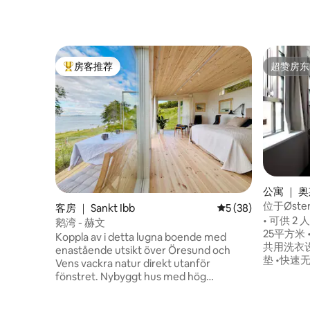
房客推荐
超赞房东
热门「房客推荐」
超赞房东
公寓 ｜ 
位于Øst
客房 ｜ Sankt Ibb
平均评分 5 分（满分 
5 (38)
人
• 可供 2
鹅湾 - 赫文
25平方米 •
Koppla av i detta lugna boende med
共用洗衣设施 •包括使用当地健
enastående utsikt över Öresund och
垫 •快速无
Vens vackra natur direkt utanför
提供婴儿床
fönstret. Nybyggt hus med hög
室 • 共
standard. Njut av ett morgondopp vid
客服 • 
den egna bryggan och kaffe i