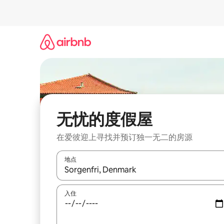
跳
至
内
容
无忧的度假屋
在爱彼迎上寻找并预订独一无二的房源
地点
如有搜索结果，请使用上下方向键查看，或通过点
入住