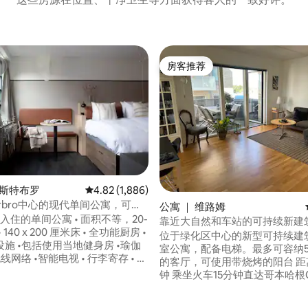
房客推荐
房客推荐
奥斯特布罗
平均评分 4.82 分（满分 5 分），共 1,886 条评价
4.82 (1,886)
erbro中心的现代单间公寓，可住2
5 分），共 38 条评价
公寓 ｜ 维路姆
 人入住的单间公寓 • 面积不等，20-
靠近大自然和车站的可持续新建
 140 x 200 厘米床 • 全功能厨房 •
位于绿化区中心的新型可持续建
身房 •瑜伽
室公寓，配备电梯。最多可容纳
线网络 •智能电视 • 行李寄存 • 可
的客厅，可使用带烧烤的阳台 距
（应要求提供） • 共享工作休息
钟 乘坐火车15分钟直达哥本哈根
用屋顶露台 • 非接触式进出和24小时
比湖（Lyngby sø500米，可步
提前入住和延迟退房（应要求提供，
独木舟/皮划艇 距离Furesø的Fri