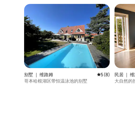
别墅 ｜ 维路姆
平均评分 5 分（满分
5 (8)
民居 ｜ 
哥本哈根湖区带恒温泳池的别墅
大自然的
钟