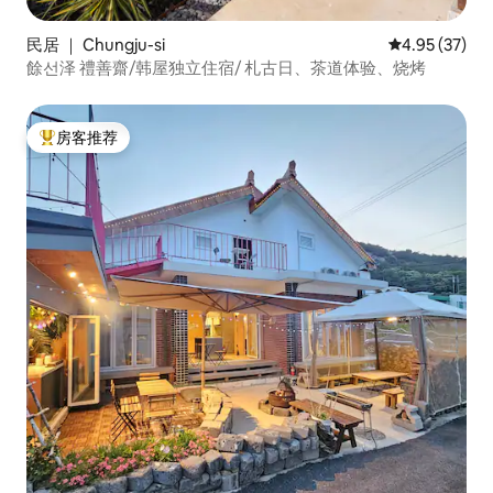
民居 ｜ Chungju-si
平均评分 4.9
4.95 (37)
餘선泽 禮善齋/韩屋独立住宿/ 札古日、茶道体验、烧烤
房客推荐
热门「房客推荐」