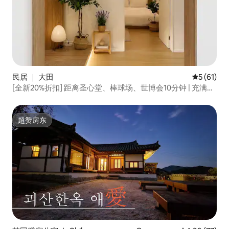
民居 ｜ 大田
平均评分 5
5 (61)
[全新20%折扣] 距离圣心堂、棒球场、世博会10分钟 | 充满情
调的露台 | 6人 | 舒适温馨的住宿
超赞房东
超赞房东