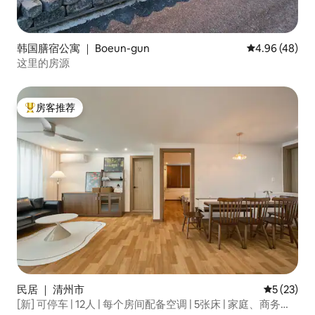
韩国膳宿公寓 ｜ Boeun-gun
平均评分 4.96
4.96 (48)
这里的房源
房客推荐
热门「房客推荐」
民居 ｜ 清州市
平均评分 5
5 (23)
[新] 可停车 | 12人 | 每个房间配备空调 | 5张床 | 家庭、商务、