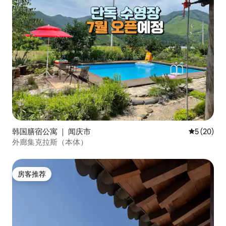
韩国膳宿公寓 ｜ 闻庆市
平均评分 5
5 (20)
外廊集克拉斯（本体）
房客推荐
房客推荐