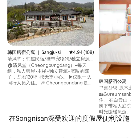
韩国膳宿公寓 ｜ Sangju-si
平均评分 4.94 分（满分 5 分），共
4.94 (108)
清风堂；韩屋民宿/携带宠物狗/独立房源/
家庭聚会
🏠清风堂（Cheongpungdang）–每天一
组，私人韩屋 ·主楼+独立建筑+宽敞的院
子，占地120坪 ·您无需小心。 ▶仅限一队
韩国膳宿公寓 ｜ Seo
同行人员入住。 🎉 Cheongpundang 是一
myeon, Muju
구름산방-原木土
处“多人住宿”房源。 · 7-10位20多岁和30多
音乐观赏：锅盖烧
🏡Gureumsan
岁的年轻人 · 70岁生日家庭盛宴 · 2-3代家
住。 在白云山（Baek
庭旅行 · 带狗狗参加家庭聚会 🏡 房源须知 ·
脚下带私人庭院的
主楼：卧室/客厅/厨房/卫生间 ·独立建筑
时光缓缓流逝。 它以附近山脉白云山
（供暖房间）：卧室/卫生间 · 预订7人或7
在Songnisan深受欢迎的度假屋便利设施
（Baekunsan
人以上可使用额外的独立建筑（50,000韩
「Sanbang」
元） ·如果您需要单独的空间，可容纳6人
房间、山中的别墅
或以下，可以添加单独的建筑物 ·最多10人
「Gureumsanbang」。 您
（10人或以上需要单独咨询） 💰 价格指南