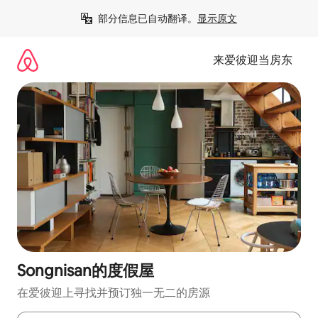
跳
部分信息已自动翻译。
显示原文
至
内
容
来爱彼迎当房东
Songnisan的度假屋
在爱彼迎上寻找并预订独一无二的房源