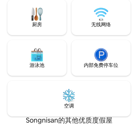
读书籍，以各种书
·Cheongpungdang不收取「额外房客」费
者只是坐在那里发
用。 ·周末（周五、周六）基础价格 - 1-6
书籍，请您慢慢欣赏，
人：300,000韩元 - 7-10人：35万韩元 ★
于村庄内，但开车3
请注意，预订时支付的金额为住宿费（不
厨房
无线网络
咖啡馆和餐厅，距离
包括独立建筑），差额为自动收取的“平台
（Bandiland）
服务费”。★（如有任何问题，请随时与我
（Taekwondo 
们联系）
园（Deokyusan N
假村（Muju Res
钟，出行非常方便。 🥘您可以在大锅
烤肉，放松身心。
游泳池
内部免费停车位
空调
Songnisan的其他优质度假屋