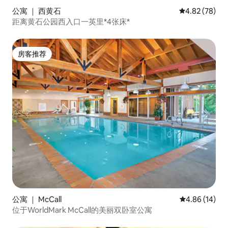
公寓 ｜ 西黄石
平均评分 4.82
4.82 (78)
距离黄石公园西入口一英里*4张床*
房客推荐
房客推荐
公寓 ｜ McCall
平均评分 4.8
4.86 (14)
位于WorldMark McCall的美丽双卧室公寓