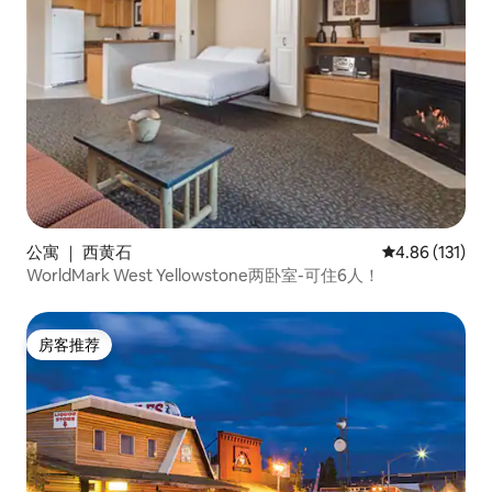
公寓 ｜ 西黄石
平均评分 4.86
4.86 (131)
WorldMark West Yellowstone两卧室-可住6人！
房客推荐
房客推荐