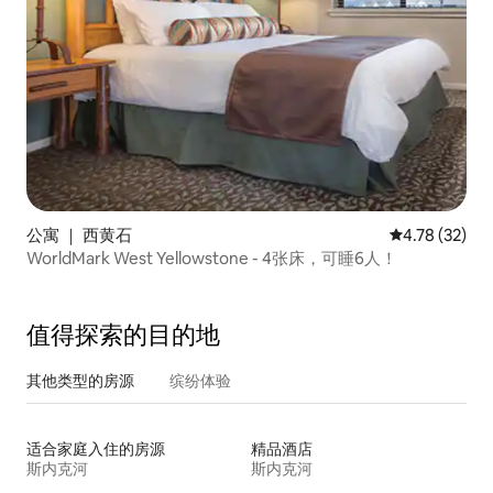
公寓 ｜ 西黄石
平均评分 4.7
4.78 (32)
WorldMark West Yellowstone - 4张床，可睡6人！
值得探索的目的地
其他类型的房源
缤纷体验
适合家庭入住的房源
精品酒店
斯内克河
斯内克河