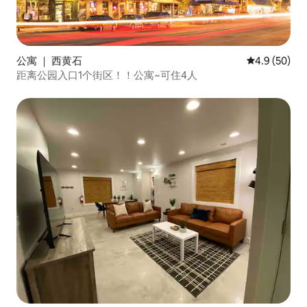
公寓 ｜ 西黄石
平均评分 4.9
4.9 (50)
距离公园入口1个街区！！公寓~可住4人