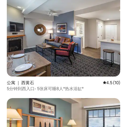
公寓 ｜ 西黄石
平均评分 4.
4.5 (10)
5分钟到西入口- 5张床可睡8人*热水浴缸*