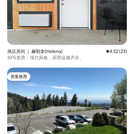
酒店房间 ｜ 赫勒拿(Helena)
平均评分 4.5
4.52 (23)
33号套房：现代风格，厨房设施齐全。
房客推荐
房客推荐