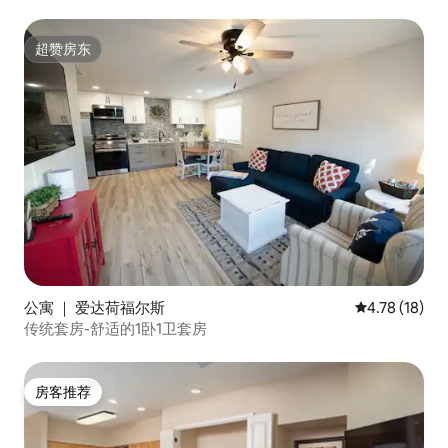
超赞房东
超赞房东
公寓 ｜ 爱达荷福尔斯
平均评分 4.7
4.78 (18)
传统套房-舒适的1卧1卫套房
房客推荐
房客推荐