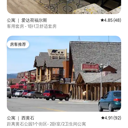
公寓 ｜ 爱达荷福尔斯
平均评分 4.8
4.85 (48)
客用套房 - 1卧1卫舒适套房
房客推荐
房客推荐
公寓 ｜ 西黄石
平均评分 4.9
4.91 (92)
距离黄石公园1个街区- 2卧室/2卫生间公寓