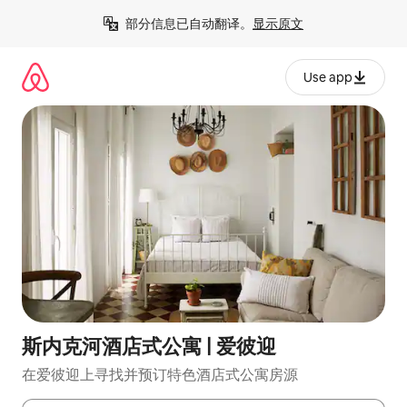
跳
部分信息已自动翻译。
显示原文
至
内
容
Use app
斯内克河酒店式公寓 | 爱彼迎
在爱彼迎上寻找并预订特色酒店式公寓房源