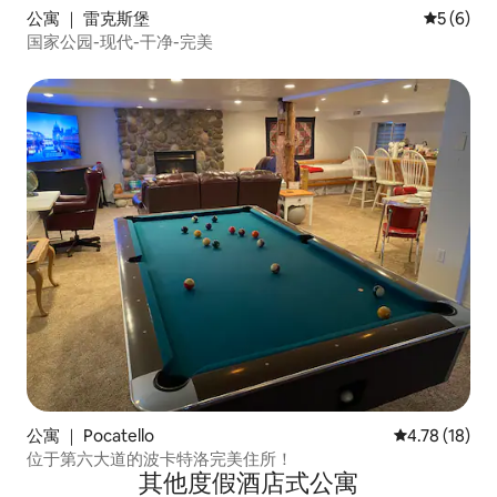
公寓 ｜ 雷克斯堡
平均评分 
5 (6)
国家公园-现代-干净-完美
公寓 ｜ Pocatello
平均评分 4.7
4.78 (18)
位于第六大道的波卡特洛完美住所！
其他度假酒店式公寓