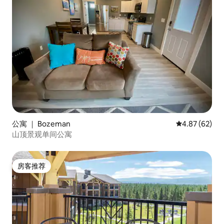
公寓 ｜ Bozeman
平均评分 4.87
4.87 (62)
山顶景观单间公寓
房客推荐
房客推荐