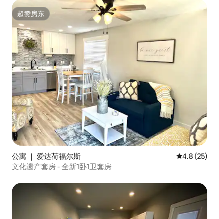
超赞房东
超赞房东
公寓 ｜ 爱达荷福尔斯
平均评分 4.8
4.8 (25)
文化遗产套房 - 全新1卧1卫套房