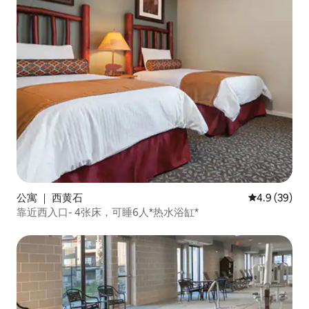
公寓 ｜ 西黄石
平均评分 4.9
4.9 (39)
靠近西入口- 4张床，可睡6人*热水浴缸*