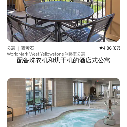
公寓 ｜ 西黄石
平均评分 4.86
4.86 (87)
WorldMark West Yellowstone单卧室公寓
配备洗衣机和烘干机的酒店式公寓