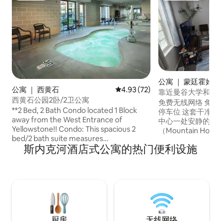
公寓 ｜ 蒙廷霍姆
公寓 ｜ 西黄石
平均评分 4.93 分（满分 5 分），
4.93 (72)
靠近曼谷大学和医
西黄石公园2卧/2卫公寓
速无线网络 + 安静
免费无线网络 免费N
**2 Bed, 2 Bath Condo located 1 Block
停车位 这套干净
away from the West Entrance of
中心一处安静的区
Yellowstone!! Condo: This spacious 2
（Mountain H
bed/2 bath suite measures
心（St. Luke's M
斯内克河酒店式公寓的热门便利设施
approximately 1100 square feet. You'll
路程。 ✔ 快速无线
enjoy a king bed in the master bedroom,
齐全的厨房 室内✔
a queen bed in second bedroom and
可入住 6 人（配备
one queen Murphy bed in the living
区 非常适合出差
room. Additional amenities include a full
家庭入住。 靠近
kitchen and dining area, two bathrooms,
简单、干净、舒适
gas fireplace, washer/dryer and
没有任何多余的东
balcony/terrace. Maximum occupancy is
厨房
无线网络