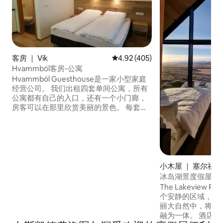
客房 ｜ Vik
平均评分 4.92 分（满分 5 分），共
4.92 (405)
Hvammból客房-公寓
Hvammból Guesthouse是一家小型家庭
经营公司。 我们出租四套单间公寓，所有
公寓都有自己的入口，还有一个小门廊，
房客可以在那里欣赏美丽的景色。 每套公
寓均设有一张加大双人床、厨房、咖啡和
茶、卫生间和免费无线网络。 提供有床上
用品和毛巾。 距离Dyrhólaey仅5分钟车
程，距离黑沙滩、Mýrdalsjökull冰川和
Skógafoss瀑布等其他自然景点仅几步之
遥。
小木屋 ｜ 塞尔福斯(Se
冰岛湖景度假屋
The Lakeview R
个安静的区域，坐落在Ú
丽大自然中，将冰
融为一体。 酒店设有落地窗、壁炉、室外