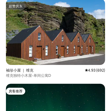
超赞房东
超赞房东
袖珍小屋 ｜ 维克
平均评分 4.93
4.93 (692)
维克独特小木屋-单间公寓D
房客推荐
房客推荐