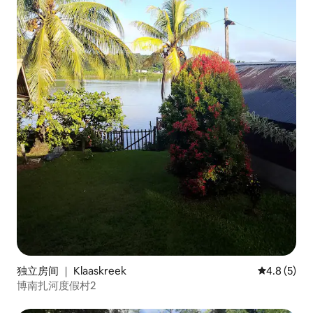
独立房间 ｜ Klaaskreek
平均评分 4.
4.8 (5)
博南扎河度假村2