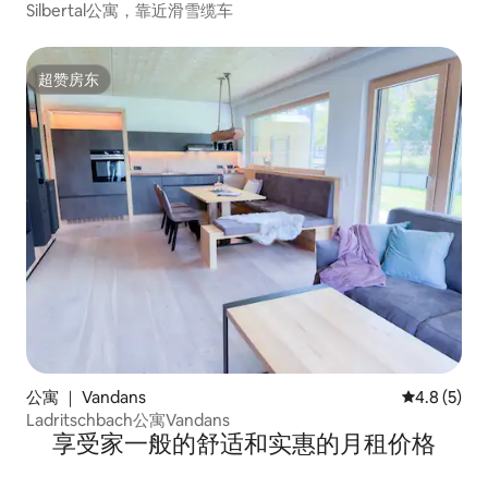
Silbertal公寓，靠近滑雪缆车
超赞房东
超赞房东
公寓 ｜ Vandans
平均评分 4.
4.8 (5)
Ladritschbach公寓Vandans
享受家一般的舒适和实惠的月租价格