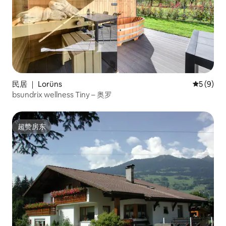
民居 ｜ Lorüns
平均评分 
5 (9)
bsundrix wellness Tiny – 奥罗
超赞房东
超赞房东