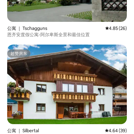
公寓 ｜ Tschagguns
平均评分 4.85
4.85 (26)
恩齐安度假公寓-阿尔卑斯全景和最佳位置
超赞房东
超赞房东
公寓 ｜ Silbertal
平均评分 4.64
4.64 (39)