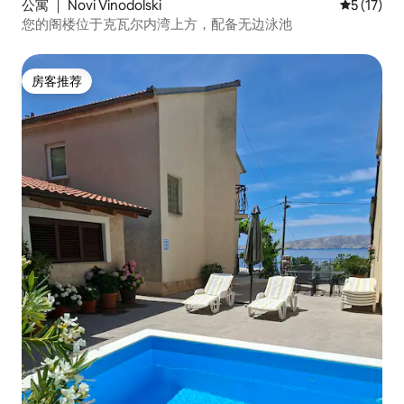
公寓 ｜ Novi Vinodolski
平均评分 5
5 (17)
您的阁楼位于克瓦尔内湾上方，配备无边泳池
房客推荐
房客推荐