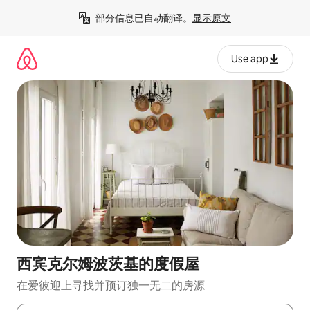
跳
部分信息已自动翻译。
显示原文
至
内
容
Use app
西宾克尔姆波茨基的度假屋
在爱彼迎上寻找并预订独一无二的房源