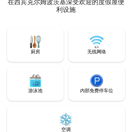
在西宾克尔姆波茨基深受欢迎的度假屋便
高速无线网络500 Mb/s ☞无边泳池，带海
滩入口和鹅卵石涂层 ☞ 户外用餐区 ☞ 豪
利设施
华休息室区域 ☞步行15分钟即可抵达海滩
和市区 ☞独特的户外LED照明在夜间营造
出特殊的氛围 请给我们发消息，我们很乐
意收到您的回复！
厨房
无线网络
游泳池
内部免费停车位
空调