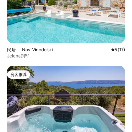
民居 ｜ Novi Vinodolski
平均评分 5
5 (17)
Jelena别墅
房客推荐
房客推荐