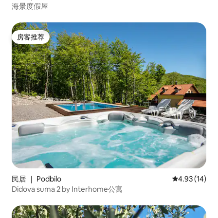
海景度假屋
房客推荐
房客推荐
民居 ｜ Podbilo
平均评分 4.9
4.93 (14)
Didova suma 2 by Interhome公寓