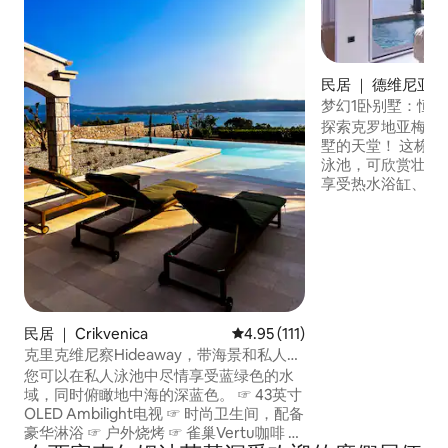
民居 ｜ 德维尼亚
梦幻1卧别墅：恒
拿！
探索克罗地亚梅德
墅的天堂！ 这栋新建的豪华别墅拥有温水
泳池，可欣赏壮丽海景。 在宽
享受热水浴缸、桑
室内设有设备齐全
清电视的舒适起居
可直接通往带露台的泳池区
刻都会为您带来宁
预订，享受终极度
民居 ｜ Crikvenica
平均评分 4.95 分（满分 5 分），
4.95 (111)
克里克维尼察Hideaway，带海景和私人泳
池
您可以在私人泳池中尽情享受蓝绿色的水
域，同时俯瞰地中海的深蓝色。 ☞ 43英寸
OLED Ambilight电视 ☞ 时尚卫生间，配备
豪华淋浴 ☞ 户外烧烤 ☞ 雀巢Vertu咖啡 ☞