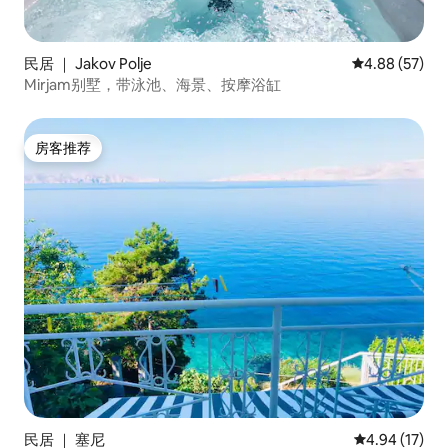
民居 ｜ Jakov Polje
平均评分 4.88
4.88 (57)
Mirjam别墅，带泳池、海景、按摩浴缸
房客推荐
房客推荐
民居 ｜ 塞尼
平均评分 4.9
4.94 (17)