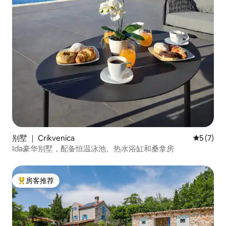
别墅 ｜ Crikvenica
平均评分 
5 (7)
Ida豪华别墅，配备恒温泳池、热水浴缸和桑拿房
房客推荐
热门「房客推荐」