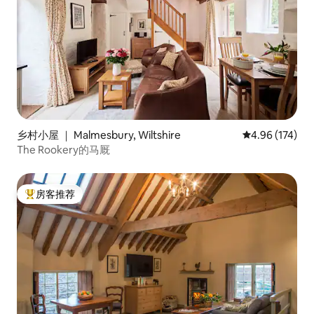
乡村小屋 ｜ Malmesbury, Wiltshire
平均评分 4.96
4.96 (174)
The Rookery的马厩
房客推荐
热门「房客推荐」