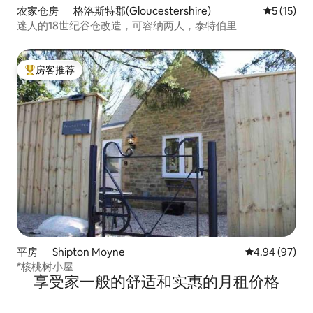
农家仓房 ｜ 格洛斯特郡(Gloucestershire)
平均评分 5
5 (15)
迷人的18世纪谷仓改造，可容纳两人，泰特伯里
房客推荐
热门「房客推荐」
平房 ｜ Shipton Moyne
平均评分 4.94
4.94 (97)
*核桃树小屋
享受家一般的舒适和实惠的月租价格