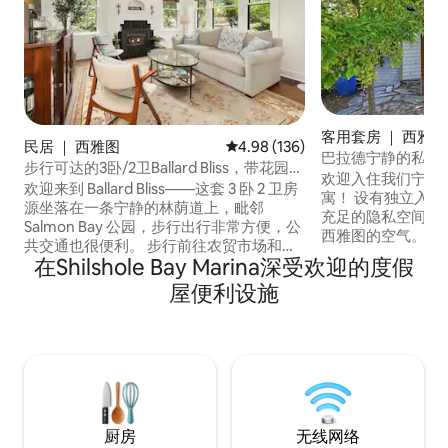
客用套房 ｜ 西雅图
民居 ｜ 西雅图
平均评分 4.98 分（满分 5 分），共
4.98 (136)
巴拉德宁静的私人
步行可达的3卧/2卫Ballard Bliss，带花园和
欢迎入住我们宁静
办公室
欢迎来到 Ballard Bliss——这套 3 卧 2 卫房
寓！ 设有独立入口和带围栏的后院，享有
源坐落在一条宁静的林荫道上，毗邻
充足的隐私空间。
Salmon Bay 公园，步行出行非常方便，公
西雅图的空气。 使用我们的免费内部停车
共交通也很便利。 步行前往农贸市场和巴
位探索西雅图！ 
在Shilshole Bay Marina深受欢迎的度假
拉德市中心，或者去附近的热门景点，如
靠近巴拉德大道（
洛克斯公园（Locks）、金色花园
屋便利设施
中心（18分钟车
（Golden Gardens）和动物园。 配备高
便利的地方。 我
速互联网、专用办公室和额外的工作空
（Golden Gard
间，让您随时保持联网。 在带围栏的花园
（Sunset Hill P
中放松身心，花园内有两个用餐区和一个
（Greenlake
烤架。 适合家庭和宠物入住，是西雅图的
理想落脚点！
厨房
无线网络