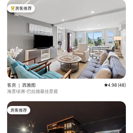
房客推荐
热门「房客推荐」
客房 ｜ 西雅图
平均评分 4.98
4.98 (48)
海景绿洲-巴拉德最佳景观
房客推荐
房客推荐