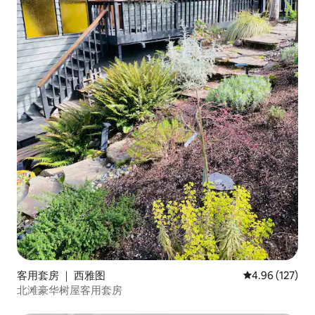
客用套房 ｜ 西雅图
平均评分 4.96
4.96 (127)
北滩豪华树屋客用套房