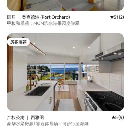
民居 ｜ 奥查德港 (Port Orchard)
平均评分 5
5 (12)
甲板和景观：MCM滨水港果园度假屋
房客推荐
房客推荐
产权公寓 ｜ 西雅图
平均评分 
5 (9)
豪华水景房源 l 靠近体育场 + 可步行至海滩