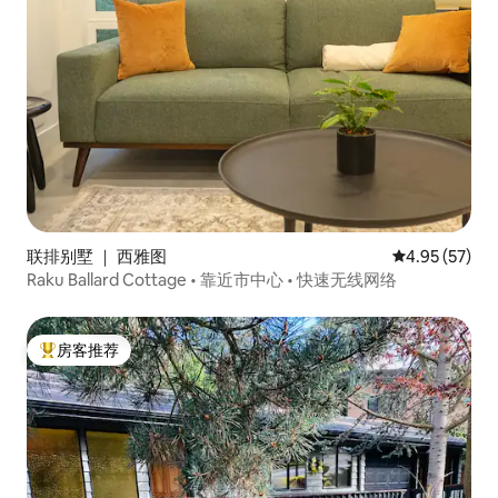
联排别墅 ｜ 西雅图
平均评分 4.9
4.95 (57)
Raku Ballard Cottage • 靠近市中心 • 快速无线网络
房客推荐
热门「房客推荐」