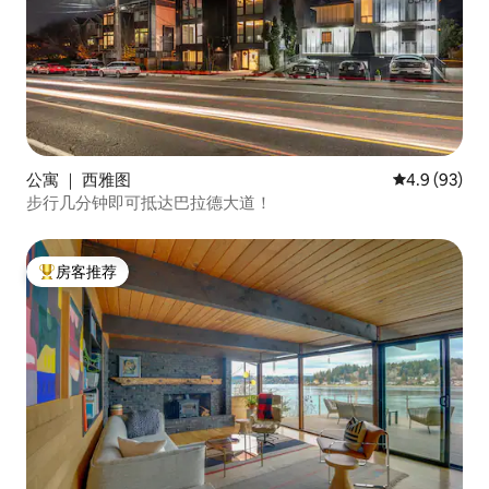
公寓 ｜ 西雅图
平均评分 4.9
4.9 (93)
步行几分钟即可抵达巴拉德大道！
房客推荐
热门「房客推荐」