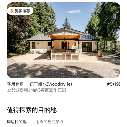
房客推荐
热门「房客推荐」
客用套房 ｜ 伍丁维尔(Woodinville)
平均评分 5
5 (19)
毗邻城堡和JM的5英亩豪华庄园
值得探索的目的地
周边目的地
附近的热门景点