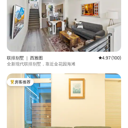
联排别墅 ｜ 西雅图
平均评分 4.97
4.97 (100)
全新现代联排别墅，靠近金花园海滩
房客推荐
热门「房客推荐」