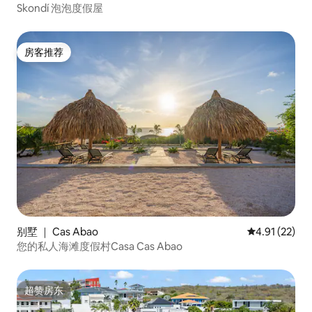
Skondí 泡泡度假屋
房客推荐
房客推荐
别墅 ｜ Cas Abao
平均评分 4.9
4.91 (22)
您的私人海滩度假村Casa Cas Abao
超赞房东
超赞房东