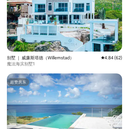
别墅 ｜ 威廉斯塔德（Willemstad）
平均评分 4.84
4.84 (62)
魔法海滨别墅1
超赞房东
超赞房东