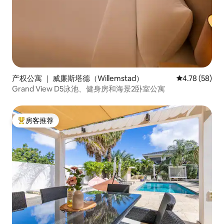
产权公寓 ｜ 威廉斯塔德（Willemstad）
平均评分 4.7
4.78 (58)
Grand View D5泳池、健身房和海景2卧室公寓
房客推荐
热门「房客推荐」