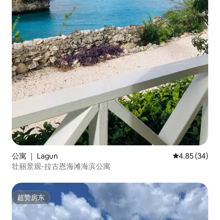
公寓 ｜ Lagun
平均评分 4.85
4.85 (34)
壮丽景观-拉古恩海滩海滨公寓
超赞房东
超赞房东