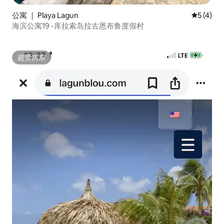
公寓 ｜ Playa Lagun
平均评分 
5 (4)
海滨公寓19 -库拉索岛拉古恩布鲁度假村
超赞房东
超赞房东