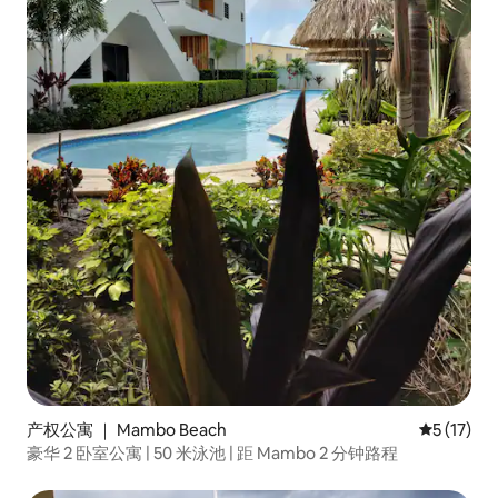
产权公寓 ｜ Mambo Beach
平均评分 5
5 (17)
豪华 2 卧室公寓 | 50 米泳池 | 距 Mambo 2 分钟路程