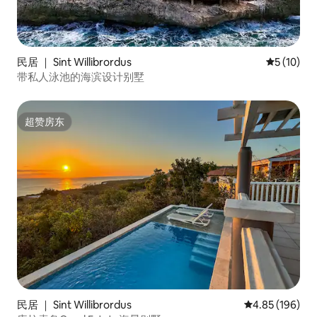
民居 ｜ Sint Willibrordus
平均评分 5
5 (10)
带私人泳池的海滨设计别墅
超赞房东
超赞房东
民居 ｜ Sint Willibrordus
平均评分 4.85
4.85 (196)