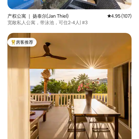
产权公寓 ｜ 扬泰尔(Jan Thiel)
平均评分 4.95
4.95 (107)
宽敞私人公寓，带泳池，可住2-4人| #3
房客推荐
热门「房客推荐」