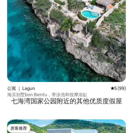
公寓 ｜ Lagun
平均评分 5
5 (99)
海滨别墅bon Bientu，带泳池和按摩浴缸
七海湾国家公园附近的其他优质度假屋
房客推荐
房客推荐