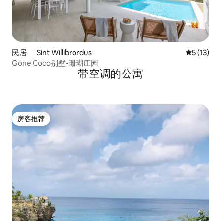
民居 ｜ Sint Willibrordus
平均评分 5
5 (13)
Gone Coco别墅-珊瑚庄园
带空调的公寓
房客推荐
房客推荐