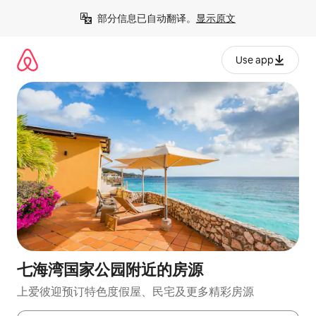
跳
部分信息已自动翻译。
显示原文
至
内
容
Use app
七海湾国家公园附近的房源
上爱彼迎预订特色度假屋、民宅及更多精彩房源