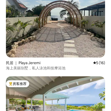
民居 ｜ Playa Jeremi
平均评分 5
5 (16)
海上美丽别墅，私人泳池和按摩浴池
房客推荐
热门「房客推荐」