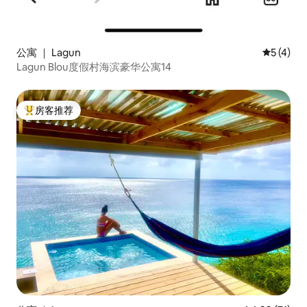
公寓 ｜ Lagun
平均评分 
5 (4)
Lagun Blou度假村海滨豪华公寓14
房客推荐
热门「房客推荐」