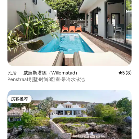
民居 ｜ 威廉斯塔德（Willemstad）
平均评分 
5 (8)
Penstraat别墅·时尚3卧室·带冷水泳池
房客推荐
房客推荐