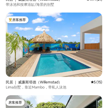
带泳池和按摩浴缸/海景的别墅
房客推荐
热门「房客推荐」
民居 ｜ 威廉斯塔德（Willemstad）
平均评分 5
5 (15)
Lima别墅，靠近Mambo，带私人泳池
房客推荐
房客推荐