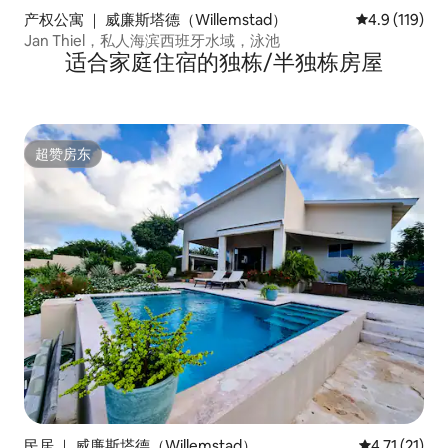
产权公寓 ｜ 威廉斯塔德（Willemstad）
平均评分 4.9
4.9 (119)
Jan Thiel，私人海滨西班牙水域，泳池
适合家庭住宿的独栋/半独栋房屋
超赞房东
超赞房东
民居 ｜ 威廉斯塔德（Willemstad）
平均评分 4.7
4.71 (21)