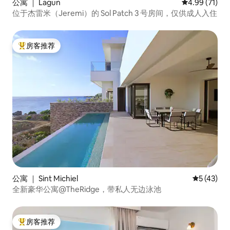
公寓 ｜ Lagun
平均评分 4.9
4.99 (71)
位于杰雷米（Jeremi）的 Sol Patch 3 号房间，仅供成人入住
房客推荐
热门「房客推荐」
公寓 ｜ Sint Michiel
平均评分 5
5 (43)
全新豪华公寓@TheRidge，带私人无边泳池
房客推荐
热门「房客推荐」