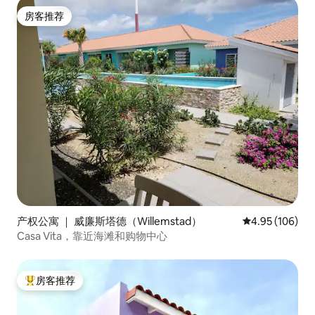
房客推荐
房客推荐
产权公寓 ｜ 威廉斯塔德（Willemstad）
平均评分 4.95
4.95 (106)
Casa Vita，靠近海滩和购物中心
房客推荐
热门「房客推荐」