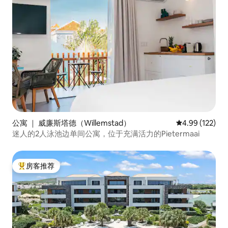
公寓 ｜ 威廉斯塔德（Willemstad）
平均评分 4.99
4.99 (122)
迷人的2人泳池边单间公寓，位于充满活力的Pietermaai
房客推荐
热门「房客推荐」