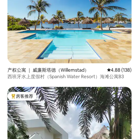
产权公寓 ｜ 威廉斯塔德（Willemstad）
平均评分 4.88
4.88 (138)
西班牙水上度假村（Spanish Water Resort）海滩公寓B3
房客推荐
热门「房客推荐」