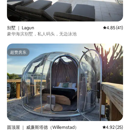
别墅 ｜ Lagun
平均评分 4.8
4.85 (41)
豪华海滨别墅，私人码头，无边泳池
超赞房东
超赞房东
圆顶屋 ｜ 威廉斯塔德（Willemstad）
平均评分 4.9
4.92 (25)