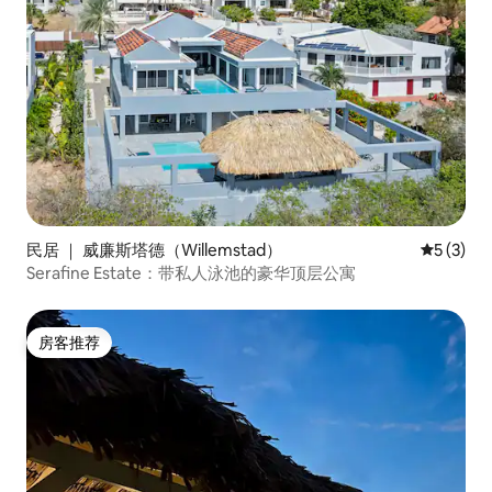
民居 ｜ 威廉斯塔德（Willemstad）
平均评分 
5 (3)
Serafine Estate：带私人泳池的豪华顶层公寓
房客推荐
房客推荐