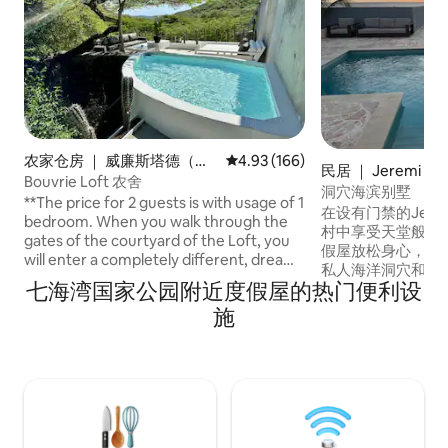
农家仓房 ｜ 威廉斯塔德（Wil
平均评分 4.93 分（满分 5 分），共
4.93 (166)
民居 ｜ Jeremi
lemstad）
Bouvrie Loft 农舍
洞穴海滨别墅
**The price for 2 guests is with usage of 1
在设有门禁的Jeremi
bedroom. When you walk through the
村中享受天堂般的假期！ 在这
gates of the courtyard of the Loft, you
假屋放松身心，这
will enter a completely different, dream-
私人海洋洞穴和迷人
like world. Silence, Nature, Space and
七海湾国家公园附近度假屋的热门便利设
间卧室，最多可供
Privacy are the keywords, when we try
常适合家庭或团体
施
to describe what you will experience
施、设备齐全的厨
during a stay in our beautiful loft. A place
松身心的理想之选
where history and modern design come
还是宁静，这个度
together. You will find yourself in a bare-
求。 今天就预
foot-luxury bubble what will inspire you
to slow down, completely surrounded by
nature.