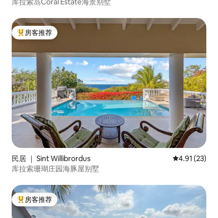
库拉索岛Coral Estate海景别墅
房客推荐
热门「房客推荐」
民居 ｜ Sint Willibrordus
平均评分 4.9
4.91 (23)
库拉索珊瑚庄园海豚屋别墅
房客推荐
热门「房客推荐」