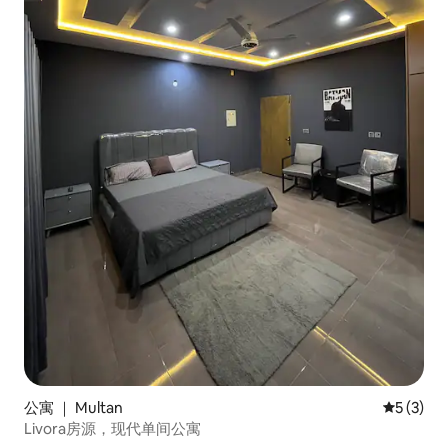
公寓 ｜ Multan
平均评分 
5 (3)
Livora房源，现代单间公寓