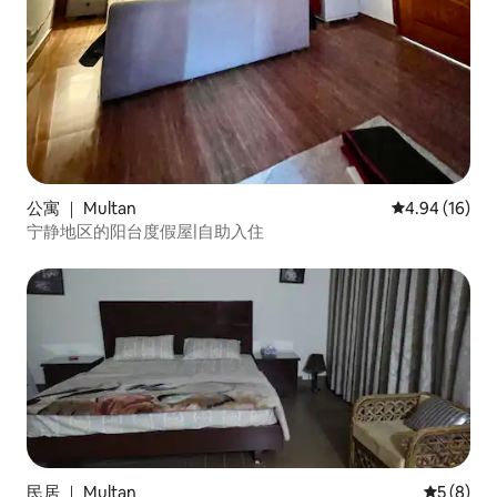
公寓 ｜ Multan
平均评分 4.9
4.94 (16)
宁静地区的阳台度假屋|自助入住
民居 ｜ Multan
平均评分 
5 (8)