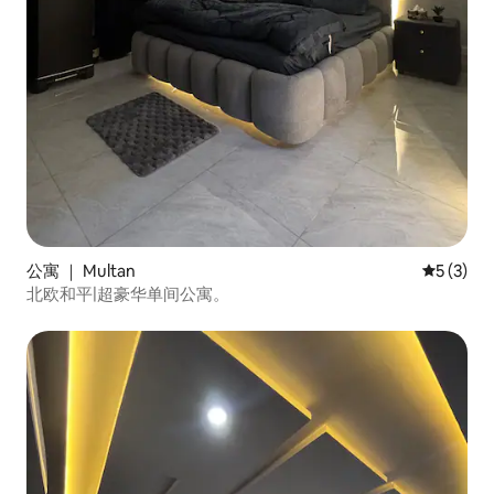
公寓 ｜ Multan
平均评分 
5 (3)
北欧和平|超豪华单间公寓。