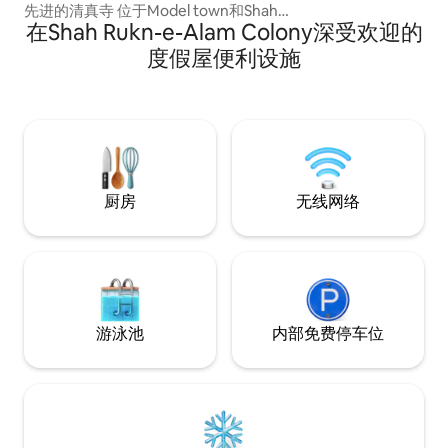
先进的清真寺 位于Model town和Shah
在Shah Rukn-e-Alam Colony深受欢迎的
Rukn-e-Alam路的交汇处。 距离木尔坦国
际机场仅9分钟车程。 靠近女子大学、木
度假屋便利设施
尔坦购物中心、DHA体育馆和北部环城公
路等主要地标。 此处提到的价格不含变频
器费用 自助入住设施🔐🔐
厨房
无线网络
游泳池
内部免费停车位