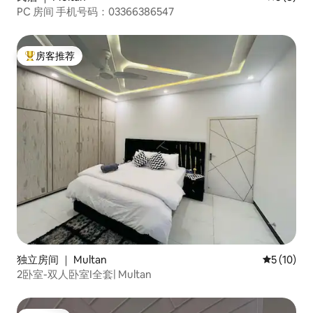
PC 房间 手机号码：03366386547
房客推荐
热门「房客推荐」
独立房间 ｜ Multan
平均评分 5
5 (10)
2卧室-双人卧室I全套| Multan