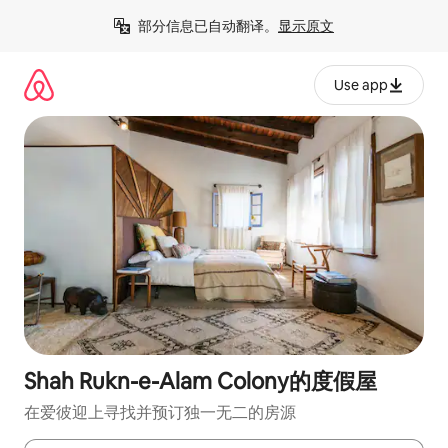
跳
部分信息已自动翻译。
显示原文
至
内
容
Use app
Shah Rukn-e-Alam Colony的度假屋
在爱彼迎上寻找并预订独一无二的房源