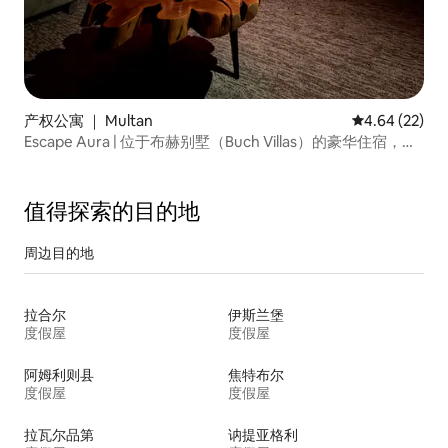
产权公寓 ｜ Multan
平均评分 4.64
4.64 (22)
Escape Aura | 位于布赫别墅（Buch Villas）的豪华住宿，位
于穆尔坦（Multan）。
值得探索的目的地
周边目的地
拉合尔
伊斯兰堡
度假屋
度假屋
阿姆利则县
焦特布尔
度假屋
度假屋
拉瓦尔品第
讷提亚格利