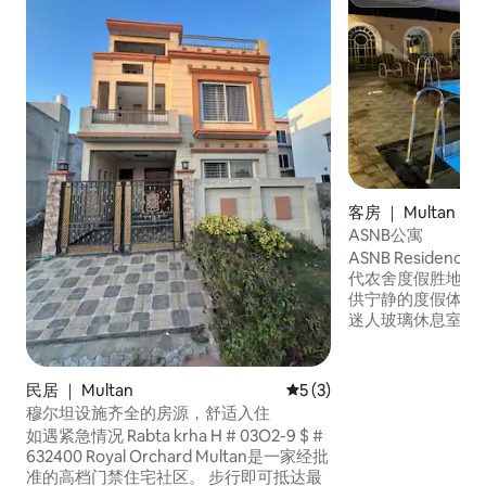
超赞房东
客房 ｜ Multan
ASNB公寓
ASNB Residen
代农舍度假胜地。
供宁静的度假体验
迷人玻璃休息室、
室、舒适的电视区
可以在大型私人游
水边放松身心。郁
民居 ｜ Multan
平均评分 5 分（满分 5 分）
5 (3)
适合家庭或宁静的早晨。
穆尔坦设施齐全的房源，舒适入住
是您享受舒适、奢
如遇紧急情况 Rabta krha H # 03O2-9 $ #
地。 未婚情侣和派对
632400 Royal Orchard Multan是一家经批
准的高档门禁住宅社区。 步行即可抵达最