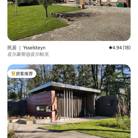
民居 ｜ Ysselsteyn
平均评分 4.9
4.94 (18)
皮尔豪斯@皮尔帕克
房客推荐
热门「房客推荐」