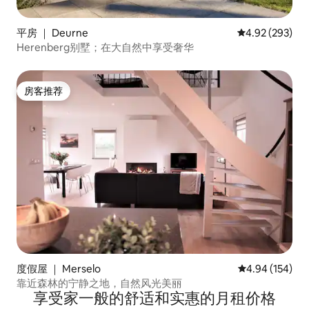
平房 ｜ Deurne
平均评分 4.92
4.92 (293)
Herenberg别墅；在大自然中享受奢华
房客推荐
房客推荐
度假屋 ｜ Merselo
平均评分 4.94
4.94 (154)
靠近森林的宁静之地，自然风光美丽
享受家一般的舒适和实惠的月租价格