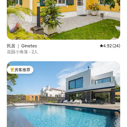
民居 ｜ Ginetes
平均评分 4.92
4.92 (24)
花园小角落 - 2人
房客推荐
热门「房客推荐」