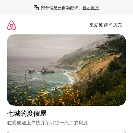
跳
部分信息已自动翻译。
显示原文
至
内
容
来爱彼迎当房东
七城的度假屋
在爱彼迎上寻找并预订独一无二的房源