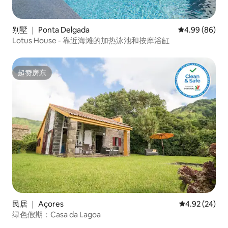
别墅 ｜ Ponta Delgada
平均评分 4.99
4.99 (86)
Lotus House - 靠近海滩的加热泳池和按摩浴缸
超赞房东
超赞房东
民居 ｜ Açores
平均评分 4.92
4.92 (24)
绿色假期：Casa da Lagoa