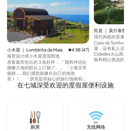
民居 ｜ 莫什泰鲁什
现代风格的亚速尔
和火山景观
Casa de Son
屋，设有私人花园，
小木屋 ｜ Lombinha da Maia
平均评分 4.98 分（满分 5 分），
4.98 (47)
Cidades火山风
海景设计师小木屋度假胜地
板和精心挑选的家
房客最常给出的 3 条好评： 「我和伴侣在
与高品质的舒适感
俯瞰大海的阳台上订婚了。」 「小屋非常
您放松身心，欣赏
僻静……我们感觉就像在自己的泡泡
静的村庄内，早上
里！！」 「房东提供贴心的旅行指南和当
拉机或狗的声音，
在七城深受欢迎的度假屋便利设施
地美食，竭尽全力为房客提供服务。」 从
都很安静。 非常
您抵达的那一刻起，您就会感到肩膀上的
然的房客。
重担被卸下。 这座度假胜地采用当地木材
手工打造，灵感源自日本设计，坐落在
5000 平方米的私人花园中，非常适合情侣
或任何希望重新拥抱大自然的人入住。
厨房
无线网络