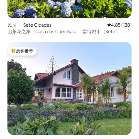
民居 ｜ Sete Cidades
平均评分 4.85
4.85 (138)
山茶花之家（Casa das Camélias）- 塞特城市（Sete
Cidades）湖畔别墅
房客推荐
热门「房客推荐」