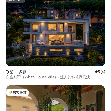
超赞房东
别墅 ｜ 多廖
平均评分 
5 (4)
白宫别墅（White House Villa）- 迷人的科莫湖景观
房客推荐
热门「房客推荐」