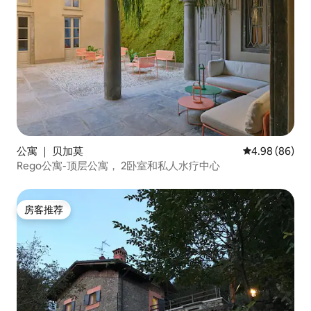
公寓 ｜ 贝加莫
平均评分 4.98
4.98 (86)
Rego公寓-顶层公寓， 2卧室和私人水疗中心
房客推荐
房客推荐