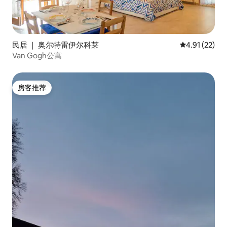
民居 ｜ 奥尔特雷伊尔科莱
平均评分 4.9
4.91 (22)
Van Gogh公寓
房客推荐
房客推荐