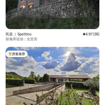
民居 ｜ Spettino
平均评分 4.9
4.97 (35)
斯佩蒂诺湖；全景房
房客推荐
热门「房客推荐」