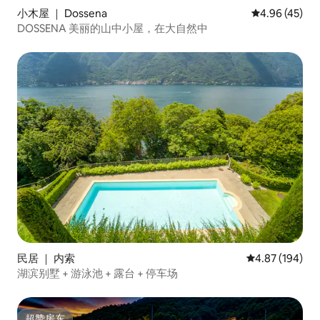
小木屋 ｜ Dossena
平均评分 4.9
4.96 (45)
DOSSENA 美丽的山中小屋，在大自然中
民居 ｜ 内索
平均评分 4.87
4.87 (194)
湖滨别墅 + 游泳池 + 露台 + 停车场
超赞房东