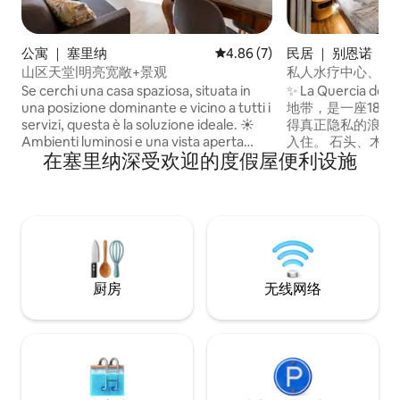
公寓 ｜ 塞里纳
平均评分 4.86 分（满分 5 分）
4.86 (7)
民居 ｜ 别恩诺
山区天堂|明亮宽敞+景观
私人水疗中心、按
卑斯山景观的豪华
Se cerchi una casa spaziosa, situata in
✨ La Quercia d
una posizione dominante e vicino a tutti i
地带，是一座18
servizi, questa è la soluzione ideale. ☀️
得真正隐私的浪漫
Ambienti luminosi e una vista aperta
入住。 石头、木材
在塞里纳深受欢迎的度假屋便利设施
sulle montagne, visibile da ogni stanza
人水疗中心，配有
principale. Che siate un gruppo di amici
和高山景观。 带🛏️ 独立浴室的加大双人床
in cerca di avventura o una famiglia che
套房 75英寸📺智能
desidera ritrovare la propria armonia,
酿🍷美食和酒窖 🌄
Serina vi aspetta! 📍20' da QC Terme San
❤️ 非常适合周年
Pellegrino 🏔️10' dal Monte Alben e Oltre
健康周末：正宗的
il Colle ✈️40' dall'Aeroporto di Bergamo
心和隐私。
BGY 🏙️1 ora da Milano
厨房
无线网络