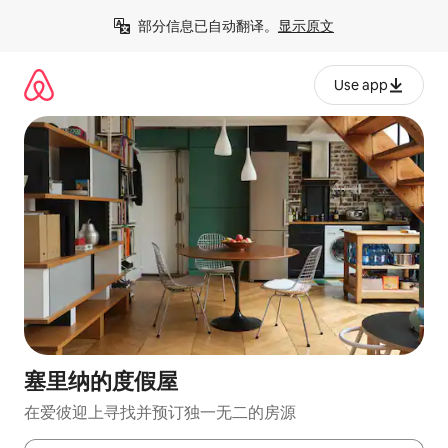
跳
部分信息已自动翻译。
显示原文
至
内
容
Use app
塞里纳的度假屋
在爱彼迎上寻找并预订独一无二的房源