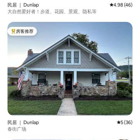
民居 ｜ Dunlap
平均评分 4.98
4.98 (46)
大自然爱好者！步道、花园、景观、隐私等
房客推荐
热门「房客推荐」
民居 ｜ Dunlap
平均评分 5
5 (36)
春街广场