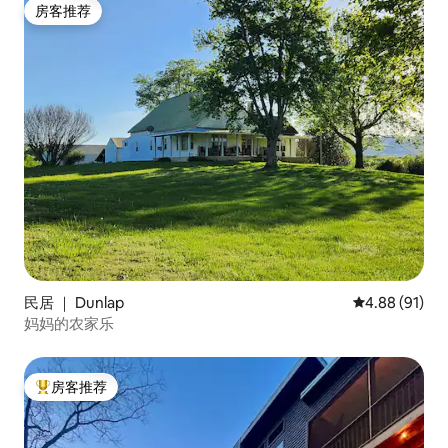
房客推荐
房客推荐
民居 ｜ Dunlap
平均评分 4.8
4.88 (91)
妈妈的农家乐
房客推荐
热门「房客推荐」