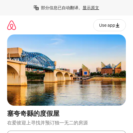
跳
部分信息已自动翻译。
显示原文
至
内
容
Use app
塞夸奇縣的度假屋
在爱彼迎上寻找并预订独一无二的房源