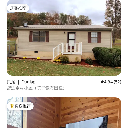
房客推荐
房客推荐
民居 ｜ Dunlap
平均评分 4.94
4.94 (52)
舒适乡村小屋（院子设有围栏）
房客推荐
热门「房客推荐」