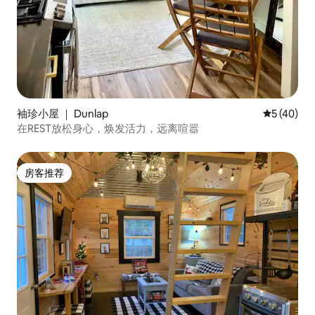
袖珍小屋 ｜ Dunlap
平均评分 5
5 (40)
在REST放松身心，焕发活力，远离喧嚣
房客推荐
房客推荐