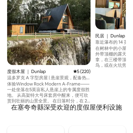
民居 ｜ Dunlap
靠近瀑布的 14 
线网络
在树林中的小屋休
外带顶棚的露天平
拿，在三楼带顶棚
鸟，或在火坑旁的
息。 很高兴看到
度假木屋 ｜ Dunlap
平均评分 5 分（满分 5 分），共
5 (220)
地上。 可直接从
温多罗克 A 字型房屋 | 悬崖景观，配备热
科克湾（Woodco
水浴缸，排名前 1%
体验Window Rock Modern A-Frame——
丽的福尔克里克瀑布（Fa
一处坐落在5英亩私人悬崖上的专属度假胜
只有很短的车程。
地。 从高架特大号床套房中醒来，便可欣
OurTNCabin
赏到壮丽的山景全景。 在日落时分，在 2.1
利设施。
在塞夸奇縣深受欢迎的度假屋便利设施
米长的阿拉斯加雪松木热水浴缸中泡澡。
在该地区最黑暗的夜空下，在篝火炉边度
过美好的夜晚。 在爱彼迎上排名前 1%。 如
需查看更多图片和视频，请在
@windowrockmodern 上关注我们，或在