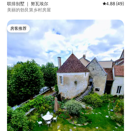
联排别墅 ｜ 努瓦埃尔
平均评分 4.88
4.88 (49)
美丽的勃艮第乡村房屋
房客推荐
房客推荐