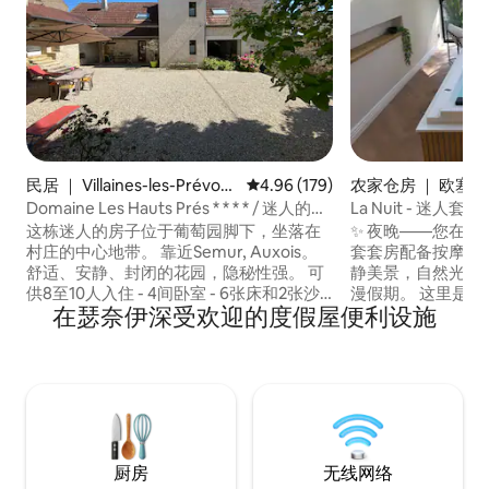
民居 ｜ Villaines-les-Prévote
平均评分 4.96 分（满分 5 分），共
4.96 (179)
农家仓房 ｜ 欧塞尔
s
Domaine Les Hauts Prés * * * * / 迷人的房
La Nuit - 迷
子
这栋迷人的房子位于葡萄园脚下，坐落在
✨ 夜晚——您在奥
村庄的中心地带。 靠近Semur, Auxois。
套套房配备按摩浴
舒适、安静、封闭的花园，隐秘性强。 可
静美景，自然光线
供8至10人入住 - 4间卧室 - 6张床和2张沙
漫假期。 这里是一个真正舒适的天堂，非
在瑟奈伊深受欢迎的度假屋便利设施
发床 - 3个卫生间。 房子功能齐全，状况非
常适合情侣入住放
常好。 设备齐全的大厨房、钢琴、
生们来此度过美好夜晚。 在浴
Nespresso、4K电视、Netflix、Prime
心，享用一杯惬意
Video 有有光纤互联网。 距离巴黎有1小时
的氛围中共度欢乐时光。 
TGV车程，靠近A6。 在庄园品鉴优质勃艮
（Auxerre）郊
第葡萄酒，进行协商，以生产商价格订
（Chablis）20 
购。
厨房
无线网络