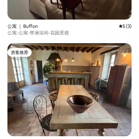
公寓 ｜ Buffon
平均评分 
5 (3)
公寓-公寓-带淋浴间-花园景观
房客推荐
房客推荐