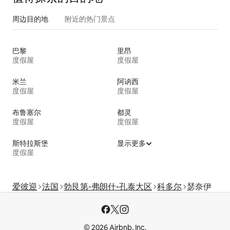
周边目的地
附近的热门景点
巴黎
里昂
度假屋
度假屋
米兰
阿讷西
度假屋
度假屋
布鲁塞尔
都灵
度假屋
度假屋
斯特拉斯堡
显示更多
度假屋
爱彼迎
法国
勃艮第-弗朗什-孔泰大区
科多尔
瑟奈伊
© 2026 Airbnb, Inc.