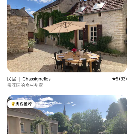
民居 ｜ Chassignelles
平均评分 5
5 (33)
带花园的乡村别墅
房客推荐
热门「房客推荐」