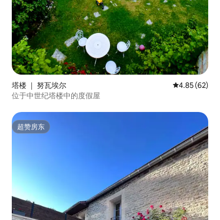
塔楼 ｜ 努瓦埃尔
平均评分 4.85
4.85 (62)
位于中世纪塔楼中的度假屋
超赞房东
超赞房东