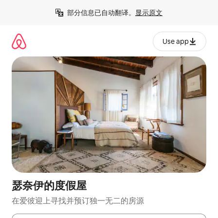
跳
部分信息已自动翻译。
显示原文
至
内
容
Use app
瑟奈伊的度假屋
在爱彼迎上寻找并预订独一无二的房源