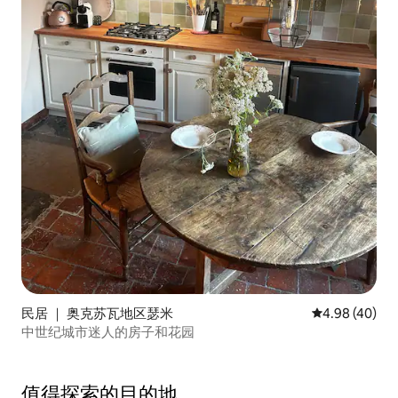
民居 ｜ 奥克苏瓦地区瑟米
平均评分 4.98
4.98 (40)
中世纪城市迷人的房子和花园
值得探索的目的地