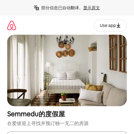
跳
部分信息已自动翻译。
显示原文
至
内
容
Use app
Semmedu的度假屋
在爱彼迎上寻找并预订独一无二的房源