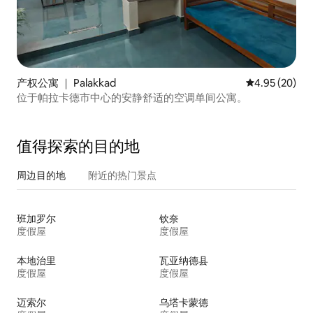
产权公寓 ｜ Palakkad
平均评分 4.95
4.95 (20)
位于帕拉卡德市中心的安静舒适的空调单间公寓。
值得探索的目的地
周边目的地
附近的热门景点
班加罗尔
钦奈
度假屋
度假屋
本地治里
瓦亚纳德县
度假屋
度假屋
迈索尔
乌塔卡蒙德