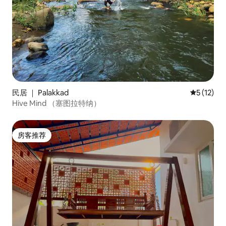
民居 ｜ Palakkad
平均评分 5
5 (12)
Hive Mind （塞图拉特纳）
房客推荐
房客推荐