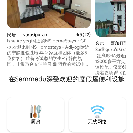
民居 ｜ Narasipuram
平均评分 5 分（满分 5 分），
5 (22)
Isha Adiyogi附近的MS HomeStays：GF
客房 ｜ 哥印拜陀
AC Studio，最多5人
🌿 欢迎来到MS Homestays – Adiyogi附近
Sadhguru's Gr
的宁静度假胜地 🌄 ✨ 家庭和团体（最多5
Adiyogi
•距离ISHA最近的住
位房客） 准备考试📚的学生–宁静的氛
12000多平方英尺土
围，非常适合专注学习 🏫 附近的考试中
调设施，仅需600
心： 1. Kovai Kalaimagal艺术与科学学
绕着农场 🌾 •绝佳景
院≈ 5.58公里 2. Sri Sai Ranganathan
在Semmedu深受欢迎的度假屋便利设施
心5分钟车程 🚗 •
工程学院≈ 6.5公里 🧘‍♂️ 瑜伽和萨哈纳探索
🚶 •提供自行车 🚴🏻 
者 🏃 大自然漫步和健身爱好者 在💻 家办
场景观|山景 🏞️
公的房客 🧺 洗衣机，方便您使用 🚗 每日
🌳🏞️ •无线网络 
Isha游客≈ 6公里 🛍️ 超市、蔬菜店、酒店≈
行车、汽车、步行、出租车 🚘
3.5公里
则： •房源内禁止
厨房
无线网络