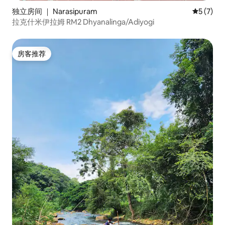
独立房间 ｜ Narasipuram
平均评分 
5 (7)
拉克什米伊拉姆 RM2 Dhyanalinga/Adiyogi
房客推荐
房客推荐