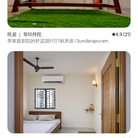
民居 ｜ 哥印拜陀
平均评分 4.
4.9 (21)
带家庭影院的舒适2卧1厅1厨房源 | Sundarapuram