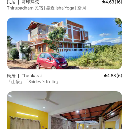
民居 ｜ 哥印拜陀
平均评分 4.6
4.63 (16)
Thirupadham 民宿 | 靠近 Isha Yoga | 空调
民居 ｜ Thenkarai
平均评分 4.8
4.83 (6)
「山景」「Saidevi's Kutir」