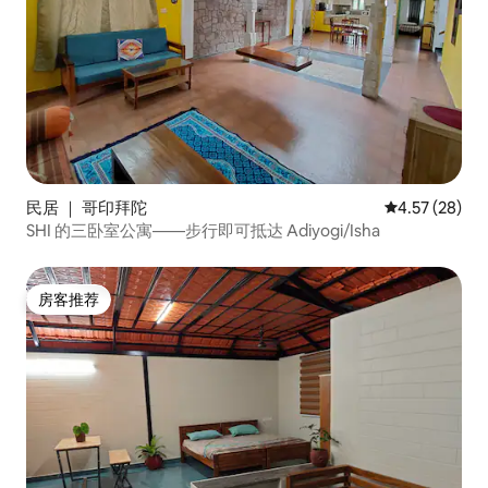
民居 ｜ 哥印拜陀
平均评分 4.5
4.57 (28)
SHI 的三卧室公寓——步行即可抵达 Adiyogi/Isha
房客推荐
房客推荐