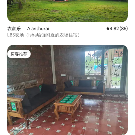
农家乐 ｜ Alanthurai
平均评分 4.82
4.82 (85)
LBS农场（Isha瑜伽附近的农场住宿）
房客推荐
房客推荐