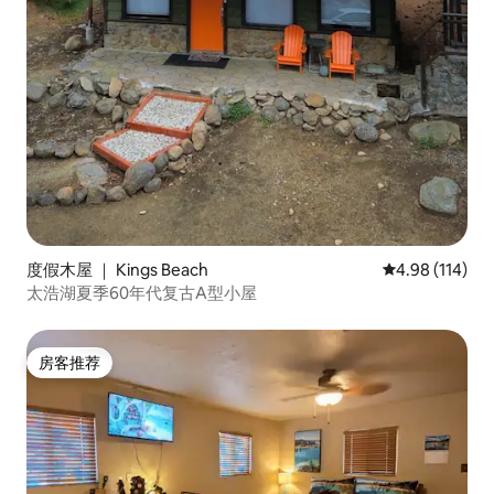
度假木屋 ｜ Kings Beach
平均评分 4.98
4.98 (114)
太浩湖夏季60年代复古A型小屋
房客推荐
房客推荐