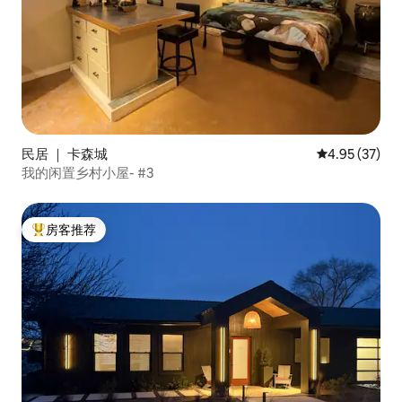
民居 ｜ 卡森城
平均评分 4.9
4.95 (37)
我的闲置乡村小屋- #3
房客推荐
热门「房客推荐」