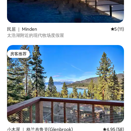
民居 ｜ Minden
平均评分 5
5 (11)
太浩湖附近的现代牧场度假屋
房客推荐
房客推荐
小木屋 ｜ 格兰布鲁克(Glenbrook)
平均评分 4.95
4.95 (58)