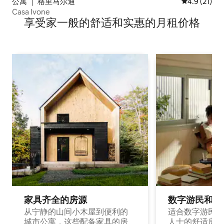
公寓 ｜ 格里马尔迪
平均评分 4.
4.9 (21)
Casa Ivone
享受家一般的舒适和实惠的月租价格
家具齐全的房源
数字游民和旅
从宁静的山间小木屋到便利的
适合数字游民和
城市公寓，这些配备家具的房
人士的舒适房源