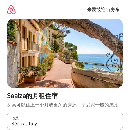
跳
至
来爱彼迎当房东
内
容
Sealza的月租住宿
探索可以住上一个月或更久的房源，享受家一般的感觉。
地点
如有搜索结果，请使用上下方向键查看，或通过点击或滑动手势浏