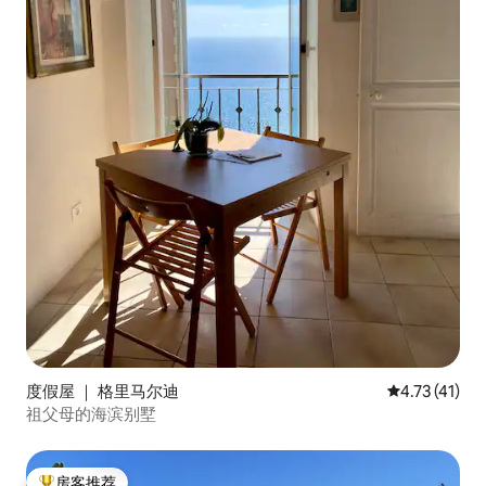
度假屋 ｜ 格里马尔迪
平均评分 4.7
4.73 (41)
祖父母的海滨别墅
房客推荐