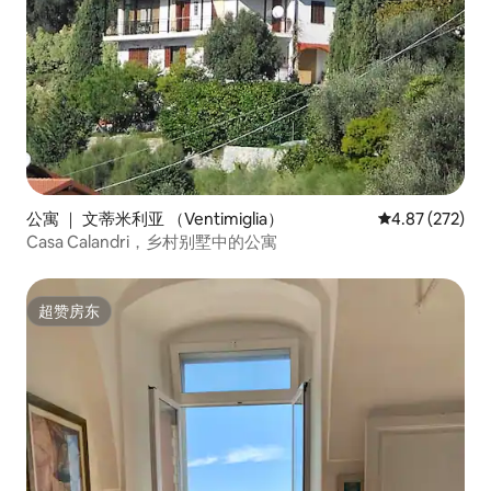
公寓 ｜ 文蒂米利亚 （Ventimiglia）
平均评分 4.87
4.87 (272)
Casa Calandri，乡村别墅中的公寓
超赞房东
超赞房东