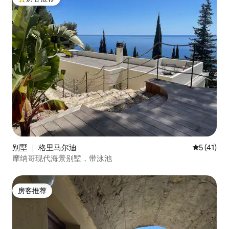
热门「房客推荐」
别墅 ｜ 格里马尔迪
平均评分 5
5 (41)
摩纳哥现代海景别墅，带泳池
房客推荐
房客推荐