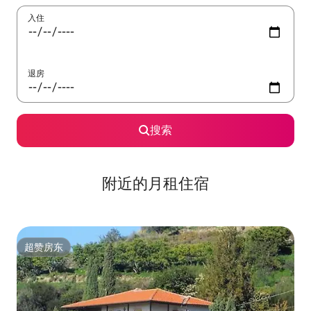
入住
退房
搜索
附近的月租住宿
超赞房东
超赞房东