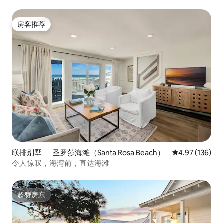
房客推荐
房客推荐
联排别墅 ｜ 圣罗莎海滩（Santa Rosa Beach）
平均评分 4.97
4.97 (136)
令人惊叹，海湾前，直达海滩
超赞房东
超赞房东