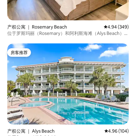
产权公寓 ｜ Rosemary Beach
平均评分 4.94
4.94 (349)
位于罗斯玛丽（Rosemary）和阿利斯海滩（Alys Beach）之
间的30A舒适单间公寓
房客推荐
房客推荐
产权公寓 ｜ Alys Beach
平均评分 4.96
4.96 (104)