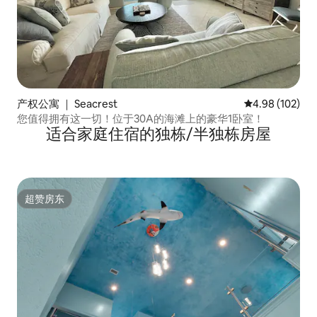
产权公寓 ｜ Seacrest
平均评分 4.98
4.98 (102)
您值得拥有这一切！位于30A的海滩上的豪华1卧室！
适合家庭住宿的独栋/半独栋房屋
超赞房东
超赞房东