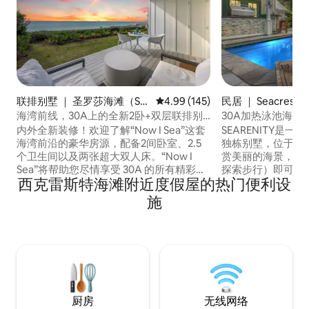
联排别墅 ｜ 圣罗莎海滩（Sa
平均评分 4.99 分（满分 5 分），共
4.99 (145)
民居 ｜ Seacrest
nta Rosa Beach）
海湾前线，30A上的全新2卧+双层联排别
30A加热泳池海景
墅
住
内外全新装修！欢迎了解“Now I Sea”这套
SEARENITY是
海湾前沿的豪华房源，配备2间卧室、2.5
独栋别墅，位于Old S
个卫生间以及两张超大双人床。“Now I
赏美丽的海景，步行
Sea”将帮助您尽情享受 30A 的所有精彩之
探索步行）即可到
西克雷斯特海滩附近度假屋的热门便利设
处！ 我们的房源位于艾丽斯海滩（Alys
我们的公共海滩通
Beach）和沃特萨운드（Watersound）之
车位，因此始终比
施
间，附近有许多活动场所和餐厅。 从后门
静。 提供所有海滩
走出去，就能直接到海滩。旺季（3月1日
院，配备户外厨房
至10月31日）提供私人沙滩椅，全年提供2
加热）。 厨房设施
辆自行车。
吧。 阳台可欣赏
厨房
无线网络