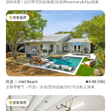
30A绿洲！步行即可到达海滩/泳池/Rosemary&Alys海滩
房客推荐
热门「房客推荐」
民居 ｜ Inlet Beach
平均评分 4.98
4.98 (145)
全新带暖气（可选）泳池/室内设施/步行可达私人海滩
房客推荐
热门「房客推荐」