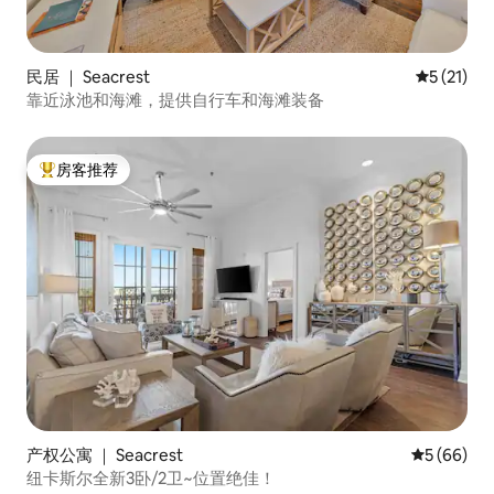
民居 ｜ Seacrest
平均评分 5
5 (21)
靠近泳池和海滩，提供自行车和海滩装备
房客推荐
热门「房客推荐」
产权公寓 ｜ Seacrest
平均评分 5
5 (66)
纽卡斯尔全新3卧/2卫~位置绝佳！