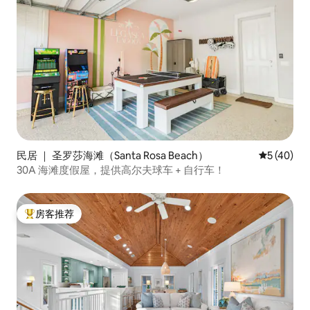
民居 ｜ 圣罗莎海滩（Santa Rosa Beach）
平均评分 5
5 (40)
30A 海滩度假屋，提供高尔夫球车 + 自行车！
房客推荐
热门「房客推荐」