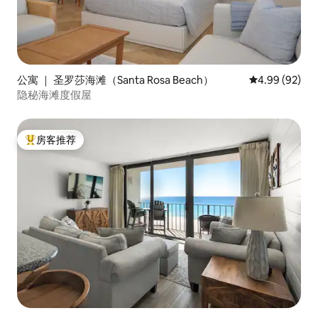
公寓 ｜ 圣罗莎海滩（Santa Rosa Beach）
平均评分 4.99
4.99 (92)
隐秘海滩度假屋
房客推荐
热门「房客推荐」