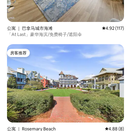
公寓 ｜ 巴拿马城市海滩
平均评分 4.92
4.92 (117)
「At Last」豪华海滨/免费椅子/遮阳伞
房客推荐
房客推荐
公寓 ｜ Rosemary Beach
平均评分 4.8
4.88 (8)