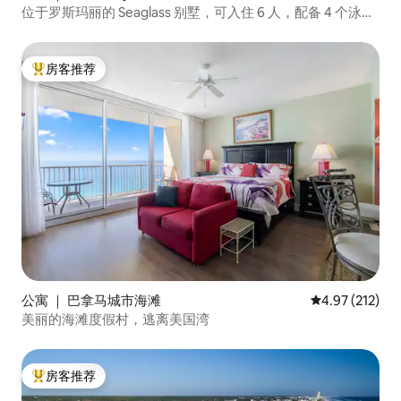
位于罗斯玛丽的 Seaglass 别墅，可入住 6 人，配备 4 个泳池
和自行车
房客推荐
热门「房客推荐」
公寓 ｜ 巴拿马城市海滩
平均评分 4.97
4.97 (212)
美丽的海滩度假村，逃离美国湾
房客推荐
热门「房客推荐」