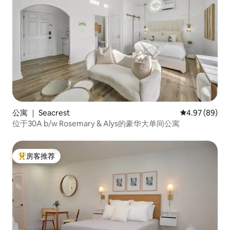
公寓 ｜ Seacrest
平均评分 4.97
4.97 (89)
位于30A b/w Rosemary & Alys的豪华大单间公寓
房客推荐
热门「房客推荐」