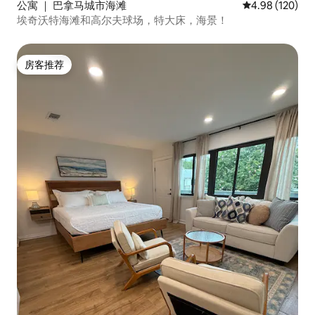
公寓 ｜ 巴拿马城市海滩
平均评分 4.98
4.98 (120)
埃奇沃特海滩和高尔夫球场，特大床，海景！
房客推荐
房客推荐