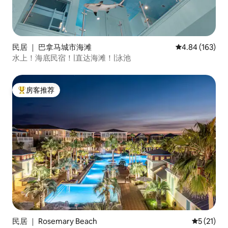
民居 ｜ 巴拿马城市海滩
平均评分 4.84
4.84 (163)
水上！海底民宿！|直达海滩！|泳池
房客推荐
热门「房客推荐」
民居 ｜ Rosemary Beach
平均评分 5
5 (21)