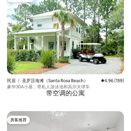
热门「房客推荐」
民居 ｜ 圣罗莎海滩（Santa Rosa Beach）
平均评分 4.96
4.96 (159)
豪华30A小屋，带私人游泳池和高尔夫球车
带空调的公寓
房客推荐
房客推荐