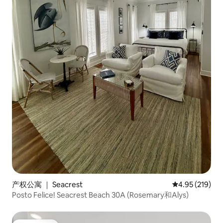
产权公寓 ｜ Seacrest
平均评分 4.95
4.95 (219)
Posto Felice! Seacrest Beach 30A (Rosemary和Alys)