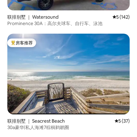
联排别墅 ｜ Watersound
平均评分 5 
5 (142)
Prominence 30A：高尔夫球车、自行车、泳池
房客推荐
热门「房客推荐」
联排别墅 ｜ Seacrest Beach
平均评分 5
5 (37)
30a豪华|私人海滩7棕榈鹈鹕圈