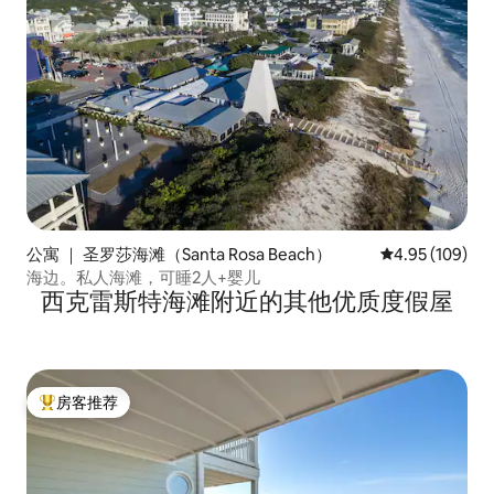
公寓 ｜ 圣罗莎海滩（Santa Rosa Beach）
平均评分 4.95
4.95 (109)
海边。私人海滩，可睡2人+婴儿
西克雷斯特海滩附近的其他优质度假屋
房客推荐
热门「房客推荐」