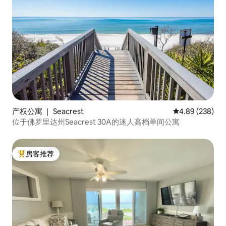
产权公寓 ｜ Seacrest
平均评分 4.89
4.89 (238)
位于佛罗里达州Seacrest 30A的迷人高档单间公寓
房客推荐
热门「房客推荐」