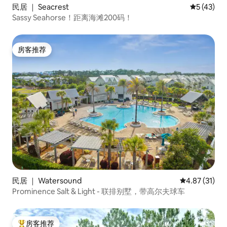
民居 ｜ Seacrest
平均评分 5
5 (43)
Sassy Seahorse！距离海滩200码！
房客推荐
房客推荐
民居 ｜ Watersound
平均评分 4.8
4.87 (31)
Prominence Salt & Light - 联排别墅，带高尔夫球车
房客推荐