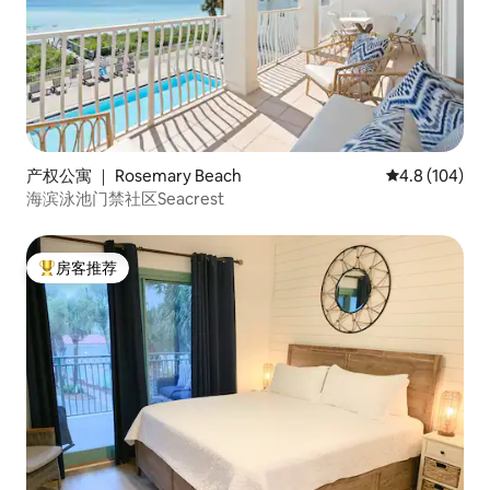
产权公寓 ｜ Rosemary Beach
平均评分 4.8
4.8 (104)
海滨泳池门禁社区Seacrest
房客推荐
热门「房客推荐」