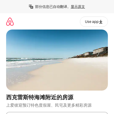
跳
部分信息已自动翻译。
显示原文
至
内
容
Use app
西克雷斯特海滩附近的房源
上爱彼迎预订特色度假屋、民宅及更多精彩房源