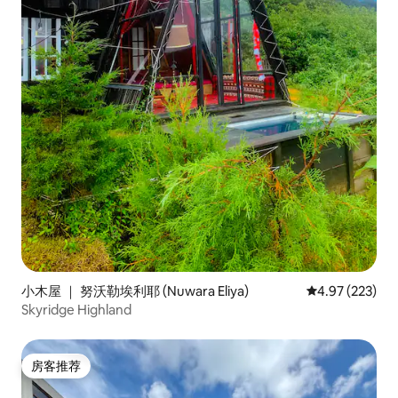
小木屋 ｜ 努沃勒埃利耶 (Nuwara Eliya)
平均评分 4.97
4.97 (223)
Skyridge Highland
房客推荐
房客推荐