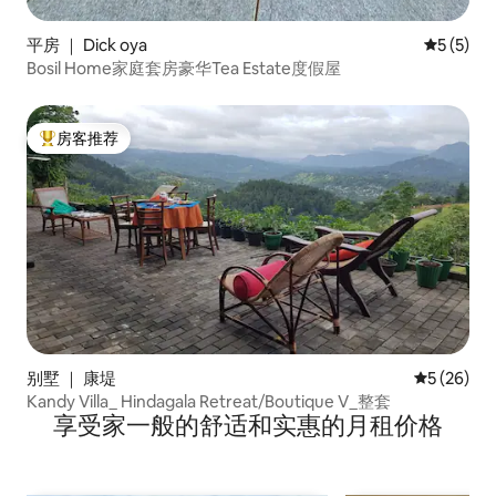
平房 ｜ Dick oya
平均评分 
5 (5)
Bosil Home家庭套房豪华Tea Estate度假屋
房客推荐
热门「房客推荐」
别墅 ｜ 康堤
平均评分 5
5 (26)
Kandy Villa_ Hindagala Retreat/Boutique V_整套
享受家一般的舒适和实惠的月租价格