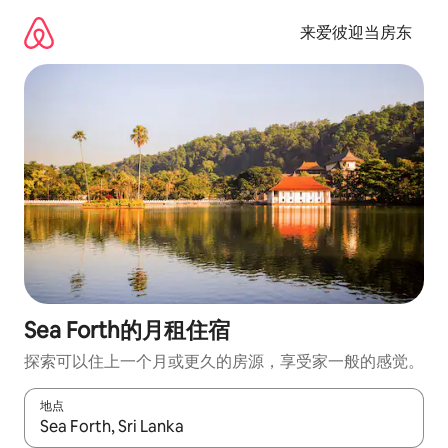
跳
至
来爱彼迎当房东
内
容
Sea Forth的月租住宿
探索可以住上一个月或更久的房源，享受家一般的感觉。
地点
如有搜索结果，请使用上下方向键查看，或通过点击或滑动手势浏