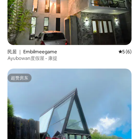
民居 ｜ Embilmeegame
平均评分 
5 (6)
Ayubowan度假屋 - 康提
超赞房东
超赞房东