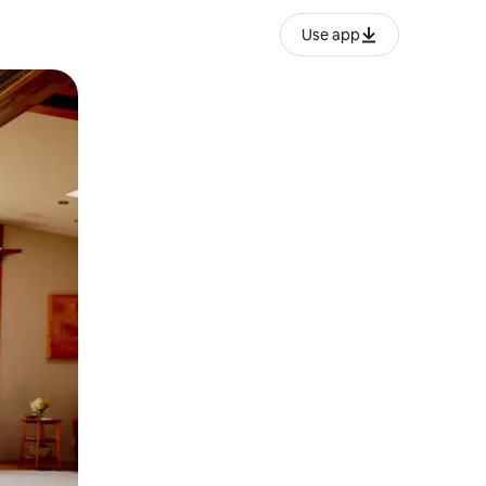
Use app