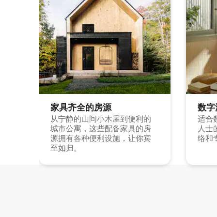
家具齐全的房源
数字
从宁静的山间小木屋到便利的
适合
城市公寓，这些配备家具的房
人士
源拥有各种便利设施，让你宾
络和
至如归。