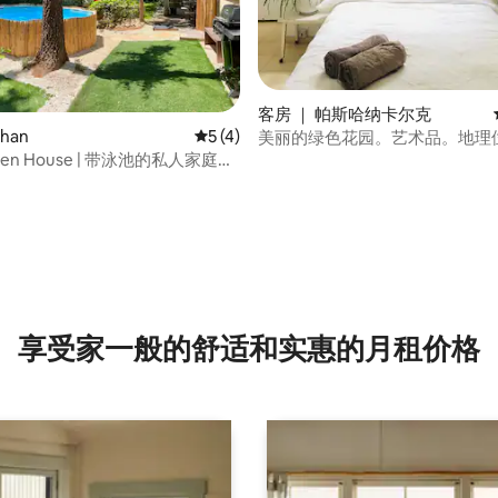
客房 ｜ 帕斯哈纳卡尔克
han
平均评分 5 分（满分 5 分），共 4 条评价
5 (4)
美丽的绿色花园。艺术品。地理
越。
rden House | 带泳池的私人家庭住
 5 分），共 11 条评价
享受家一般的舒适和实惠的月租价格