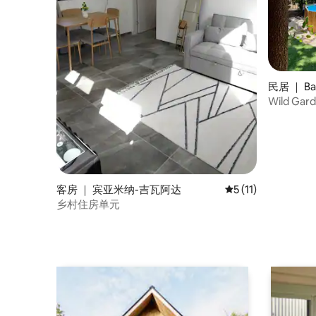
民居 ｜ Ba
Wild Ga
宅
客房 ｜ 宾亚米纳-吉瓦阿达
平均评分 5 分（满分
5 (11)
乡村住房单元