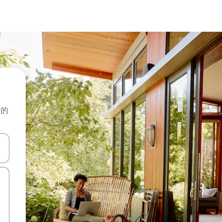
般的
击或滑动手势浏览。