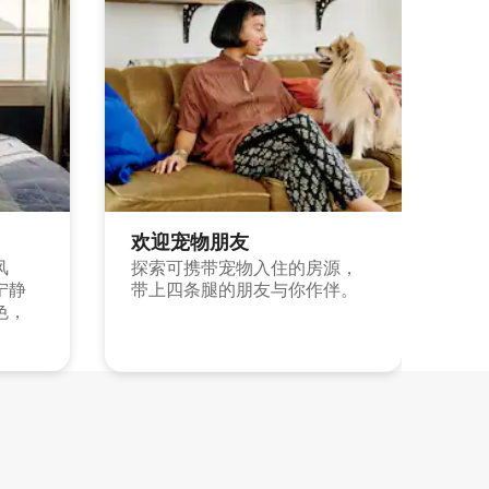
欢迎宠物朋友
风
探索可携带宠物入住的房源，
宁静
带上四条腿的朋友与你作伴。
色，