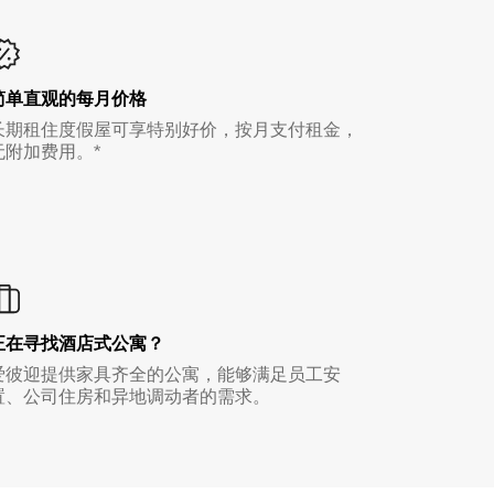
简单直观的每月价格
长期租住度假屋可享特别好价，按月支付租金，
无附加费用。*
正在寻找酒店式公寓？
爱彼迎提供家具齐全的公寓，能够满足员工安
置、公司住房和异地调动者的需求。