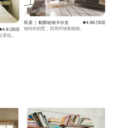
民居 ｜ 帕斯哈纳卡尔克
平均评分 4.96 分（满分 
4.96 (103)
独特的别墅，四周环绕着植物。
平均评分 4.9 分（满分 5 分），共 303 条评价
4.9 (303)
位置优