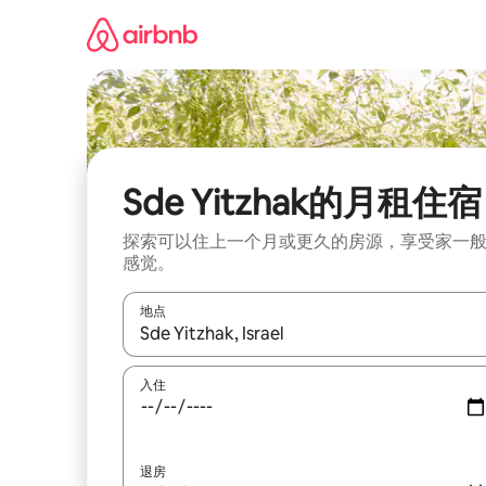
跳
至
内
容
Sde Yitzhak的月租住宿
探索可以住上一个月或更久的房源，享受家一
感觉。
地点
如有搜索结果，请使用上下方向键查看，或通过点
入住
退房