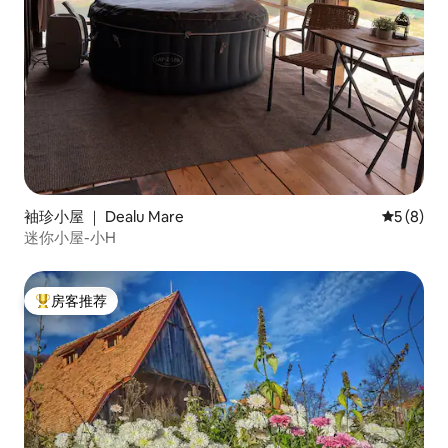
袖珍小屋 ｜ Dealu Mare
平均评分 
5 (8)
迷你小屋-小H
房客推荐
热门「房客推荐」