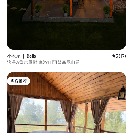
小木屋 ｜ Beliș
平均评分 5
5 (17)
浪漫A型房屋|按摩浴缸|阿普塞尼山景
房客推荐
房客推荐