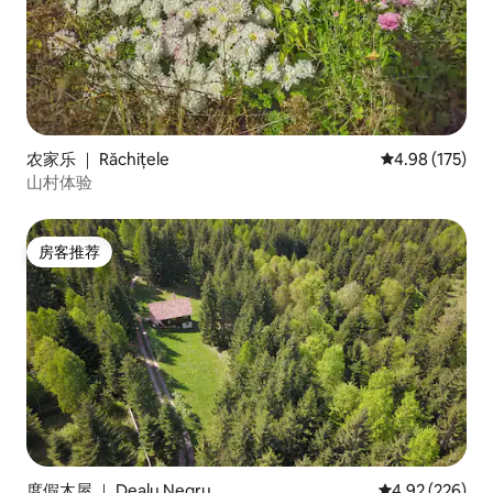
农家乐 ｜ Răchițele
平均评分 4.98
4.98 (175)
山村体验
房客推荐
房客推荐
度假木屋 ｜ Dealu Negru
平均评分 4.92
4.92 (226)