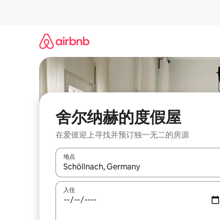
跳
至
内
容
舍尔纳赫的度假屋
在爱彼迎上寻找并预订独一无二的房源
地点
如有搜索结果，请使用上下方向键查看，或通过点
入住