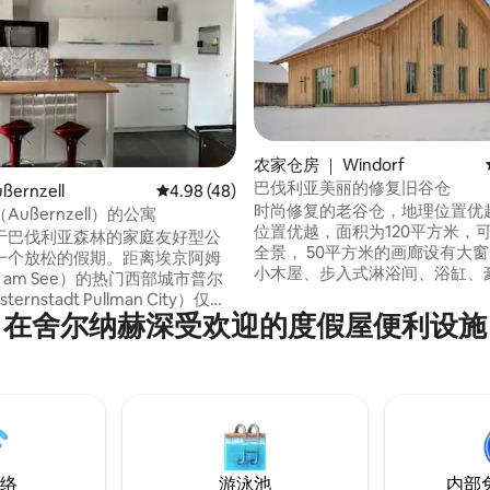
5 分），共 10 条评价
农家仓房 ｜ Windorf
巴伐利亚美丽的修复旧谷仓
ernzell
平均评分 4.98 分（满分 5 分），共 48 条评价
4.98 (48)
时尚修复的老谷仓，地理位置优
ußernzell）的公寓
位置优越，面积为120平方米，
于巴伐利亚森林的家庭友好型公
全景， 50平方米的画廊设有大
一个放松的假期。距离埃京阿姆
小木屋、步入式淋浴间、浴缸、
g am See）的热门西部城市普尔
师厨房、配备电动地暖的大理石
ernstadt Pullman City）仅几
1700年历史悠久的瓷砖炉灶和
在舍尔纳赫深受欢迎的度假屋便利设施
全家人的体验。这里是徒步旅行
园，可供您随心所欲的狗狗使用。
车游览的完美起点，也是前往该
绍仅15分钟车程，距离高速公路
泊和城堡的精彩游览的理想地
程，距离多瑙河10分钟车程。 2025年11月
现代的装潢，设施齐全的厨房，
起可订
厅和阳台，让您放松身心。
络
游泳池
内部