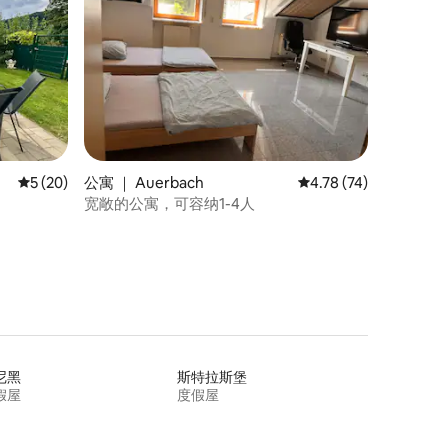
平均评分 5 分（满分 5 分），共 20 条评价
5 (20)
公寓 ｜ Auerbach
平均评分 4.78 分（满分
4.78 (74)
宽敞的公寓，可容纳1-4人
尼黑
斯特拉斯堡
假屋
度假屋