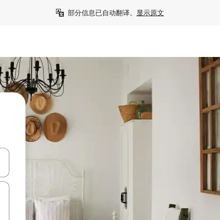
部分信息已自动翻译。
显示原文
击或滑动手势浏览。