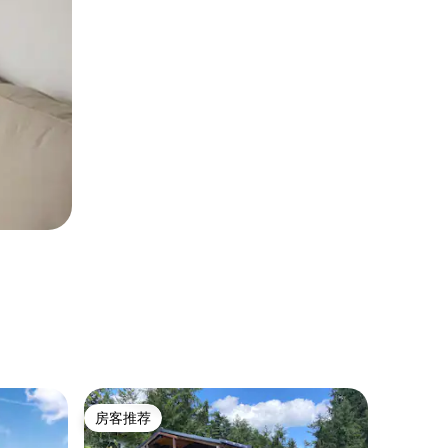
民居 ｜ Gr
房客推荐
房客
房客推荐
热门「
HAUS2