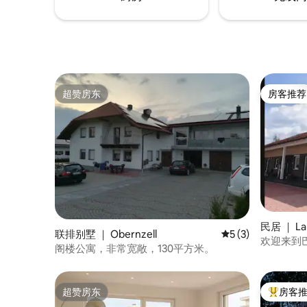
超赞房东
房客推荐
超赞房东
房客推荐
民居 ｜ Lal
联排别墅 ｜ Obernzell
平均评分 5 分（满分
5 (3)
欢迎来到
阁楼公寓，非常宽敞，130平方米。
超赞房东
房客
超赞房东
热门「房