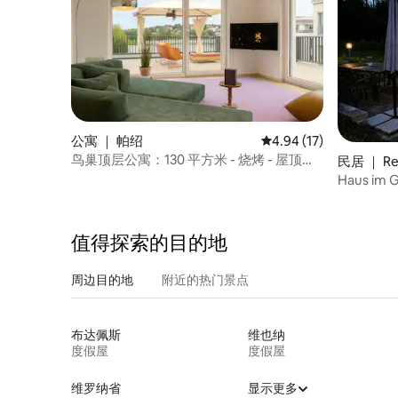
公寓 ｜ 帕绍
平均评分 4.94 分（满分
4.94 (17)
鸟巢顶层公寓：130 平方米 - 烧烤 - 屋顶露
民居 ｜ Re
台
Haus im
aktivCAR
值得探索的目的地
周边目的地
附近的热门景点
布达佩斯
维也纳
度假屋
度假屋
维罗纳省
显示更多