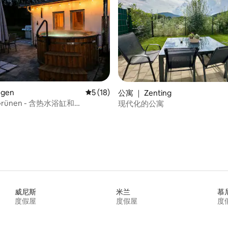
 5 分），共 17 条评价
gen
平均评分 5 分（满分 5 分），共 18 条评价
5 (18)
公寓 ｜ Zenting
 Grünen - 含热水浴缸和
现代化的公寓
D
威尼斯
米兰
慕
度假屋
度假屋
度