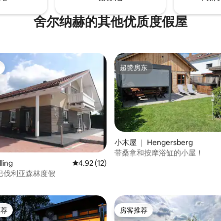
舍尔纳赫的其他优质度假屋
超赞房东
超赞房东
小木屋 ｜ Hengersberg
带桑拿和按摩浴缸的小屋！
ling
平均评分 4.92 分（满分 5 分），共 12 条评价
4.92 (12)
 5 分），共 3 条评价
巴伐利亚森林度假
推荐
房客推荐
客推荐」
房客推荐