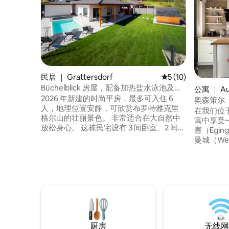
民居 ｜ Grattersdorf
平均评分 5 分（满分 
5 (10)
Büchelblick 房屋，配备加热盐水泳池及更
公寓 ｜ Auß
多设施
2026 年新建的时尚平房，最多可入住 6
奥森策尔（A
人，地理位置安静，可欣赏布罗特雅克里
在我们位
格尔山的壮丽景色。 非常适合在大自然中
寓中享受
放松身心。 这栋民宅设有 3 间卧室、2 间卫
塞（Egin
生间和 1 个起居区，起居区内配有设备齐全
曼城（West
的厨房、用餐区和客厅。 亮点是加热的海
公里，是
水泳池（32°C）。 可使用桑拿房，但需额
和骑自行
外收费。 徒步道就在前门外，非常适合热
地区的湖
爱自然和喜欢户外活动的度假者。
点。舒适
宽敞的客
厨房
无线网