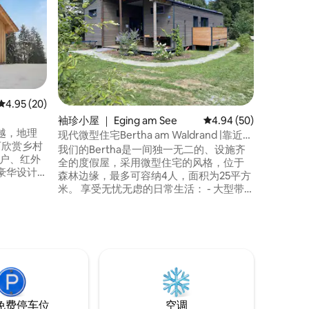
屋
Haus2
现代A字
设计师浴
居区，让
调和私人
以聆听树
车和滑雪
里，非常
平均评分 4.95 分（满分 5 分），共 20 条评价
4.95 (20)
者、家庭
袖珍小屋 ｜ Eging am See
平均评分 4.94 分（满分
4.94 (50)
越，地理
现代微型住宅Bertha am Waldrand |靠近湖
可欣赏乡村
边
我们的Bertha是一间独一无二的、设施齐
窗户、红外
全的度假屋，采用微型住宅的风格，位于
豪华设计
森林边缘，最多可容纳4人，面积为25平方
地板、
米。 享受无忧无虑的日常生活： - 大型带
带围栏的花
顶棚露台|户外客厅 -电子地暖|即使在凉爽
 距离帕
的天气里也能感受到舒适的温暖 -高品质家
3分钟车
具|专为微型住宅设计和制造 - 淋浴 | 地板和
墙壁加热系统带来舒适的温暖。 -休闲与活
跃
免费停车位
空调