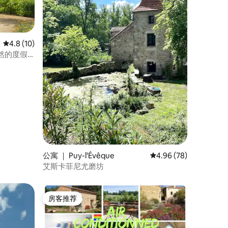
平均评分 4.8 分（满分 5 分），共 10 条评价
4.8 (10)
静自然的度假
公寓 ｜ Puy-l'Évêque
平均评分 4.96 分（满分
4.96 (78)
艾斯卡菲尼尤磨坊
房客推荐
房客推荐