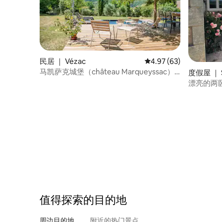
民居 ｜ Vézac
平均评分 4.97 分（满分
4.97 (63)
马凯萨克城堡（château Marqueyssac）
度假屋 ｜ S
附近的Maison Constance
漂亮的两
值得探索的目的地
周边目的地
附近的热门景点