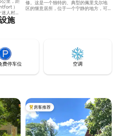
 5公里，距
修。这是一个独特的、典型的佩里戈尔地
tfort ）
区的惬意居所，位于一个宁静的地方，可
个迷人村
以俯瞰乡村。徒步旅行，美食市场，历史
设施
名胜，如Bergerac，Issigeac，Beaumont
 非常
du Périgord，Monbazillac，Cadouin以及
漂亮
Lanquais，Bridoire，Biron城堡等等，仅
生间和独
几分钟路程。
空调。
免费停车位
空调
房客推荐
热门「房客推荐」