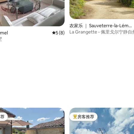
 5 分），共 25 条评价
农家乐 ｜ Sauveterre-la-Léma
nce
La Grangette - 佩里戈尔宁
mel
平均评分 5 分（满分 5 分），共 8 条评价
5 (8)
胜地
墅
推荐
房客推荐
客推荐」
热门「房客推荐」