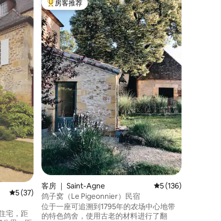
房客推荐
超赞房
热门「房客推荐」
超赞房
que-Gag
La Coque
欢迎来到L
头房屋，位
Gage
之一。享
近的咖啡
观赏日出
处温馨迷
舒适感，
尔拉、多
家庭度假
客房 ｜ Saint-Agne
平均评分 5 分（满分 
5 (136)
平均评分 5 分（满分 5 分），共 37 条评价
5 (37)
鸽子窝（Le Pigeonnier）民宿
位于一座可追溯到1795年的农场中心地带
世纪住宅，距
的特色鸽舍，使用古老的材料进行了翻