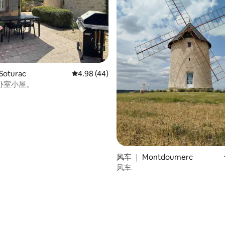
 5 分），共 63 条评价
oturac
平均评分 4.98 分（满分 5 分），共 44 条评价
4.98 (44)
卧室小屋。
风车 ｜ Montdoumerc
风车