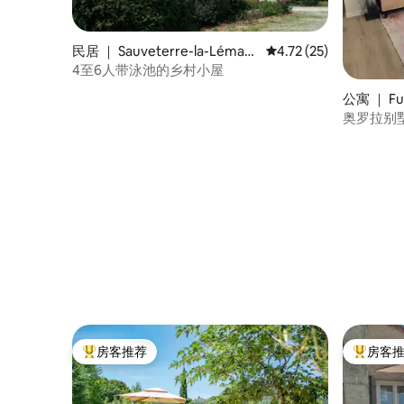
民居 ｜ Sauveterre-la-Léman
平均评分 4.72 分（满分
4.72 (25)
ce
4至6人带泳池的乡村小屋
公寓 ｜ Fu
奥罗拉别
房客推荐
房客
热门「房客推荐」
热门「房