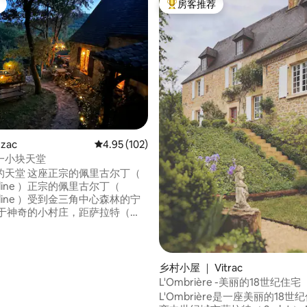
房客推荐
热门「房客推荐」
5 分），共 183 条评价
zac
平均评分 4.95 分（满分 5 分），共 102 条评价
4.95 (102)
一小块天堂
宗的佩里古尔丁（
urdine ）正宗的佩里古尔丁（
urdine ）受到金三角中心森林的宁
 ） 15分钟。 这栋房子罕见而独特，
！ 住宿期间可喂⚠️2只可爱的
常感谢房东，他们有时会带回"礼
、田鼠）…… 距离著名且豪华的
乡村小屋 ｜ Vitrac
Château de Beynac）仅2公
L'Ombrière -美丽的18世纪住宅
得携带床单、被套和枕套，床160
L'Ombrière是一座美丽的18