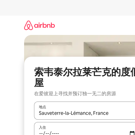
跳
至
内
容
索韦泰尔拉莱芒克的度
屋
在爱彼迎上寻找并预订独一无二的房源
地点
如有搜索结果，请使用上下方向键查看，或通过点
入住