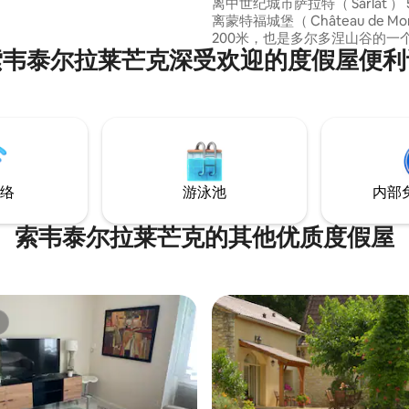
离中世纪城市萨拉特（ Sarlat ）
离蒙特福城堡（ Château de Mon
200米，也是多尔多涅山谷的一
索韦泰尔拉莱芒克深受欢迎的度假屋便利
庄。 多尔多涅谷（ Dordogne Valley ）的
美丽全景，靠近河流及其游泳场所。
适合参观该地区的所有旅游景点。 4间
的卧室，每间卧室均配有独立卫
立卫生间。 2间阁楼房间内装有
络
游泳池
内部
索韦泰尔拉莱芒克的其他优质度假屋