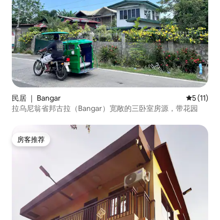
民居 ｜ Bangar
平均评分 5
5 (11)
拉乌尼翁省邦古拉（Bangar）宽敞的三卧室房源，带花园
房客推荐
房客推荐