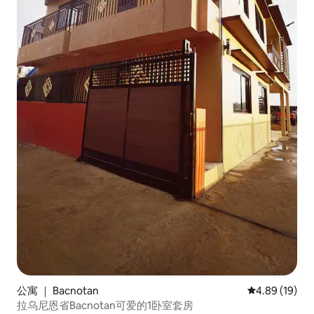
公寓 ｜ Bacnotan
平均评分 4.8
4.89 (19)
拉乌尼恩省Bacnotan可爱的1卧室套房