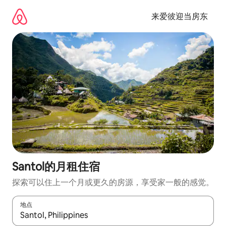
跳
至
来爱彼迎当房东
内
容
Santol的月租住宿
探索可以住上一个月或更久的房源，享受家一般的感觉。
地点
如有搜索结果，请使用上下方向键查看，或通过点击或滑动手势浏