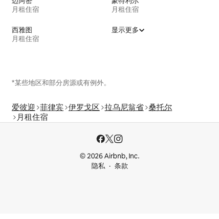
迈阿密
蒙特利尔
月租住宿
月租住宿
西雅图
显示更多
月租住宿
*某些地区和部分房源或有例外。
爱彼迎
菲律宾
伊罗戈区
拉乌尼翁省
桑托尔
月租住宿
© 2026 Airbnb, Inc.
隐私
条款