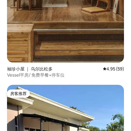
袖珍小屋 ｜ 乌尔比松多
平均评分 4.95
4.95 (59)
Vessel平房/ 免费早餐+停车位
房客推荐
房客推荐