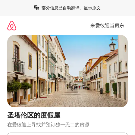
跳
部分信息已自动翻译。
显示原文
至
内
容
来爱彼迎当房东
圣塔伦区的度假屋
在爱彼迎上寻找并预订独一无二的房源