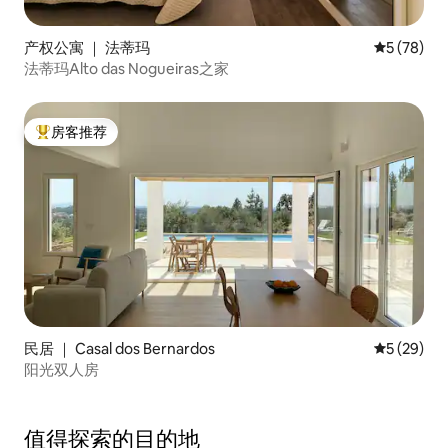
产权公寓 ｜ 法蒂玛
平均评分 5
5 (78)
法蒂玛Alto das Nogueiras之家
房客推荐
热门「房客推荐」
民居 ｜ Casal dos Bernardos
平均评分 5
5 (29)
阳光双人房
值得探索的目的地