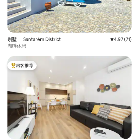
别墅 ｜ Santarém District
平均评分 4.9
4.97 (71)
湖畔休憩
房客推荐
热门「房客推荐」