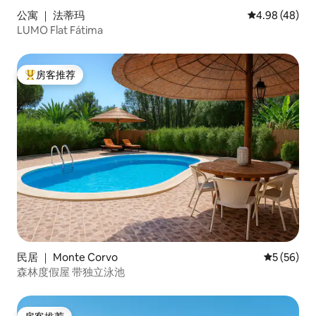
公寓 ｜ 法蒂玛
平均评分 4.98
4.98 (48)
LUMO Flat Fátima
房客推荐
热门「房客推荐」
民居 ｜ Monte Corvo
平均评分 5
5 (56)
森林度假屋 带独立泳池