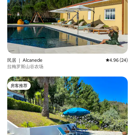
民居 ｜ Alcanede
平均评分 4.96
4.96 (24)
拉梅罗斯山谷农场
房客推荐
房客推荐