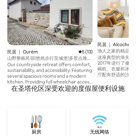
民居 ｜ Alcochete
渔人之家的精品设
民居 ｜ Ourém
平均评分 5 分（满分 5 分），
5 (13)
这座典型的渔夫房
山野整栋民宿|悠然步行至城堡|多景点推
2017年进行了修复，现在有
荐|全配套设施厨房
Our countryside retreat offers comfort,
碗机、衣服和冰箱、餐
sustainability, and accessibility. Featuring
厅配有舒适的沙发、
several spacious rooms and a modern
淋浴的厕所。 -夹
kitchen. Providing full wheelchair access
人床（ 160厘米x
在圣塔伦区深受欢迎的度假屋便利设施
to all areas except one bedroom, with
炉。 房客可以进入所有区域，但储物区除
thoughtfully placed handles and
外。 通常我们会在玄関口和退房，如有任
accessibility features. Year-round
何不可预见的情况
comfort with radiant floor, free parking
务。 步行几步即可到达水边。 探索这个街
with electric car charging station
区，到处都是古朴
included. Powered by solar energy and
杂货店和咖啡馆。 最好在Alcochete村中
eco-friendly bathroom amenities. High-
心步行即可抵达。 禁止吸烟，禁止携带宠
speed WiFi connections keep you
厨房
无线网络
物。 不允许举办派对和活动 出于安全考
connected, within a tranquil village.