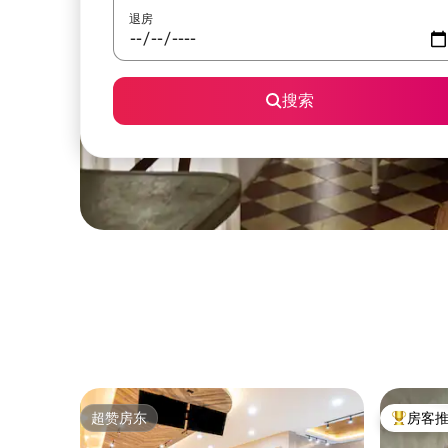
退房
搜索
超赞房东
房客
超赞房东
热门「房