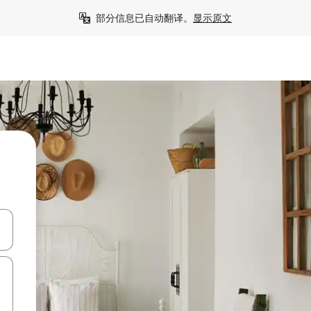
部分信息已自动翻译。
显示原文
击或滑动手势浏览。