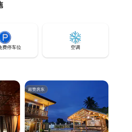
施
，如
dida。可免
们的
视。 我们
 请阅读以
！
免费停车位
空调
超赞房东
超赞房东