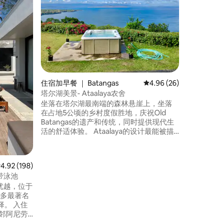
欢迎来到Sere
View
自然的怀
常适合2
（7岁及
人泳池中
泊的壮丽
假胜地，
光，Ser
住宿加早餐 ｜ Batangas
平均评分 4.96 分（满分
4.96 (26)
的环境，
塔尔湖美景- Ataalaya农舍
坐落在塔尔湖最南端的森林悬崖上，坐落
在占地5公顷的乡村度假胜地，庆祝Old
Batangas的遗产和传统，同时提供现代生
活的舒适体验。 Ataalaya的设计最能被描
述为Colonial Melange -将荷兰角和印度风
格的元素与菲律宾建筑融为一体。 其最引
人注目的特色是塔尔湖（ Taal Lake ）的迷
均评分 4.92 分（满分 5 分），共 198 条评价
4.92 (198)
人景色，拥有塔尔火山（ Taal Volcano ）
带泳池
本身、湖泊岛屿和雄伟的马库洛特山（
置优越，位于
Mount Maculot ）。
o许多最著名
 入住
邻阿尼劳