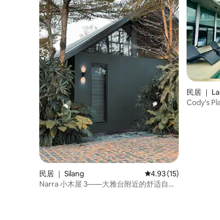
民居 ｜ La
Cody's Pl
最多25人
民居 ｜ Silang
平均评分 4.93 分（满分
4.93 (15)
Narra 小木屋 3——大雅台附近的舒适自然
度假胜地