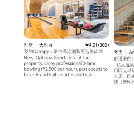
别墅 ｜ 大雅台
平均评分 4.91 分（满分 
4.91 (309)
我的Canopy，带恒温泳池和可选保龄球
客房 ｜ A
New: Optional Sports Villa at the
舒适浪的L
property. Enjoy professional 2-lane
- 私人温
bowling (₱2,500 per hour), plus access to
用匹克球场
billiards and half-court basketball.
人床，配备
Bowling rate already includes shoe rental
视（带Net
(+ 10 free socks) and covers both lanes.
调 -带显
May be used before or after check-
生纸 - 
in/check-out.
研磨的咖啡粉 
Amade
都。房源
常适合那
离大雅台