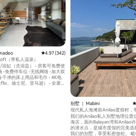
5 分），共 309 条评价
madeo
平均评分 4.97 分（满分 5 分），共 342 条评价
4.97 (342)
oft（带私人温泉）
泉/浴缸（含浴盐） - 房客可免费使
 -免费停车位 -无线网络 -加大双
干净的床上用品和毛巾 - 4K电
flix、迪士尼、亚马逊） - 全屋空
示器的办公桌 -洗发水、肥皂和卫
微波炉/电饭煲/电热水壶/冰箱 -新鲜
- 纯净饮用水 Loft位于
别墅 ｜ Mabini
平
o，这里被称为菲律宾的咖啡之
现代私人海滩前Anilao度假村，
坐落在郁郁葱葱的绿植之中，非
我们的Anilao私人别墅地理位
些寻求沉浸式自然体验的人，距
海滨，面向Balayan湾和Anila
仅15分钟路程。
的潜水点，是城市度假的完美选择。
我们的别墅，享受私密放松。 毗