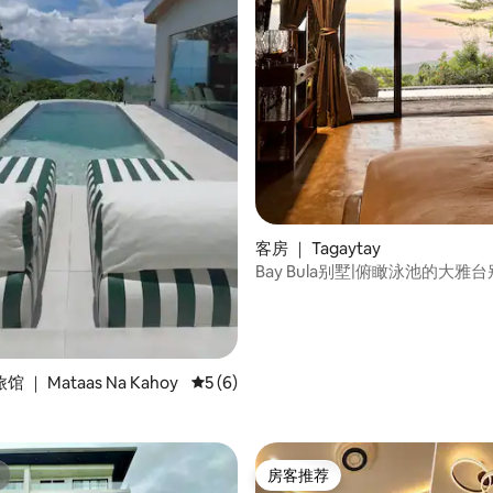
 5 分），共 94 条评价
客房 ｜ Tagaytay
Bay Bula别墅|俯瞰泳池的大雅
｜ Mataas Na Kahoy
平均评分 5 分（满分 5 分），共 6 条评价
5 (6)
房客推荐
房客推荐