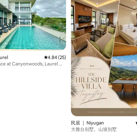
urel
平均评分 4.84 分（满分 5 分），共 25 条评价
4.84 (25)
ace at Canyonwoods, Laurel —
 5 分），共 15 条评价
民居 ｜ Niyugan
大雅台别墅。山坡别墅