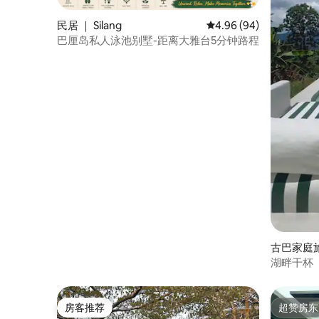
民居 ｜ Silang
平均评分 4.96 分（满分
4.96 (94)
巴厘岛私人泳池别墅-距离大雅台5分钟路程
古巴家庭旅馆 
湖畔干杯
房客推荐
超赞房东
房客推荐
超赞房东