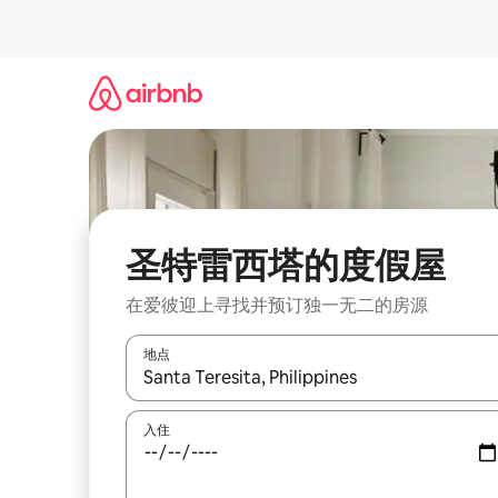
跳
至
内
容
圣特雷西塔的度假屋
在爱彼迎上寻找并预订独一无二的房源
地点
如有搜索结果，请使用上下方向键查看，或通过点
入住