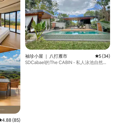
袖珍小屋 ｜ 八打雁市
平均评分 5 分（满分
5 (34)
SDCabael的The CABIN - 私人泳池自然度
假村
平均评分 4.88 分（满分 5 分），共 85 条评价
4.88 (85)