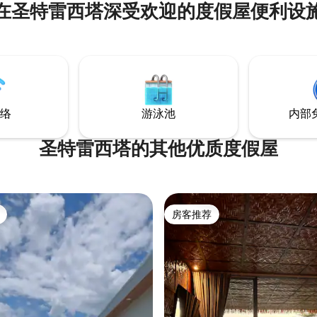
在圣特雷西塔深受欢迎的度假屋便利设
（Anilao）多家最成熟的度假村
Solitude Acacia和Casa Escon
费使用2艘皮划艇和4个浮潜装备。 我
别墅配备可观看Netflix的智能电
的无线网络速度约为80 mbps。
下所有描述，以便了解相关信息
络
游泳池
内部
圣特雷西塔的其他优质度假屋
房客推荐
房客推荐