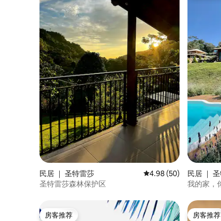
民居 ｜ 圣特雷莎
平均评分 4.98 分（满分
4.98 (50)
民居 ｜ 
圣特雷莎森林保护区
我的家，
房客推荐
房客推荐
房客推荐
房客推荐