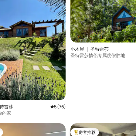
小木屋 ｜ 圣特雷莎
圣特雷莎情侣专属度假胜地
 5 分），共 50 条评价
圣特雷莎
平均评分 5 分（满分 5 分），共 76 条评价
5 (76)
你的家
房客推荐
热门「房客推荐」