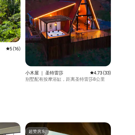
平均评分 5 分（满分 5 分），共 16 条评价
5 (16)
小木屋 ｜ 圣特雷莎
平均评分 4.73 分（满分
4.73 (33)
别墅配有按摩浴缸，距离圣特雷莎8公里
超赞房东
超赞房东