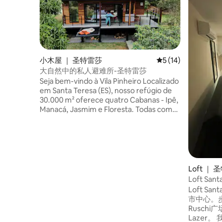
小木屋 ｜ 圣特雷莎
平均评分 5 分（满分 
5 (14)
大自然中的私人避难所-圣特雷莎
Seja bem-vindo à Vila Pinheiro Localizado
em Santa Teresa (ES), nosso refúgio de
30.000 m² oferece quatro Cabanas - Ipê,
Manacá, Jasmim e Floresta. Todas com
suíte, sala e cozinha integradas,
hidromassagem e área externa privativa.
Cercados por Mata Atlântica,
proporcionamos tranquilidade,
privacidade e vista privilegiada. Explore
também nossa trilha exclusiva e piscina
Loft ｜
natural com areia especial e filtragem
Loft Sant
por ozônio — uma verdadeira praia nas
Loft San
montanhas. Venha criar lembranças
市中心。步
conosco🌲
Ruschi
Lazer。 我们在大楼下有一家小餐馆，对面