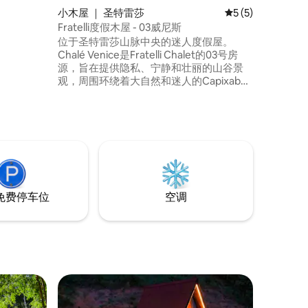
小木屋 ｜ 圣特雷莎
平均评分 5 分（满
5 (5)
Fratelli度假木屋 - 03威尼斯
5分钟 注
位于圣特雷莎山脉中央的迷人度假屋。
城市，爬
Chalé Venice是Fratelli Chalet的03号房
源，旨在提供隐私、宁静和壮丽的山谷景
观，周围环绕着大自然和迷人的Capixabas
山脉。 Venice Chalet拥有温馨优雅的氛
围，专为希望放慢脚步、放松身心、在舒
适和幸福中体验特殊时刻的情侣而设计。
距离迷人的Rua do Lazer仅7公里。
免费停车位
空调