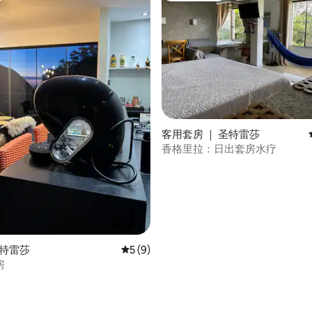
客用套房 ｜ 圣特雷莎
香格里拉：日出套房水疗
 5 分），共 67 条评价
圣特雷莎
平均评分 5 分（满分 5 分），共 9 条评价
5 (9)
房