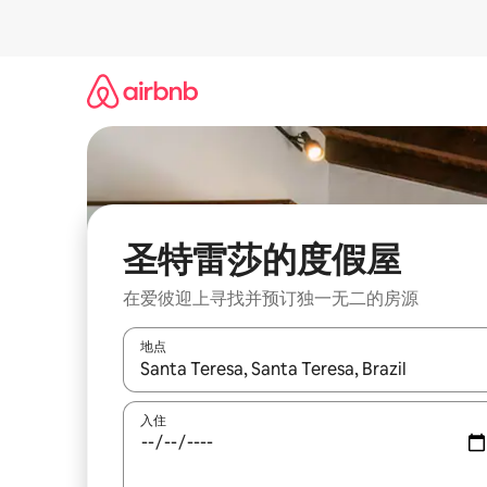
跳
至
内
容
圣特雷莎的度假屋
在爱彼迎上寻找并预订独一无二的房源
地点
如有搜索结果，请使用上下方向键查看，或通过点
入住