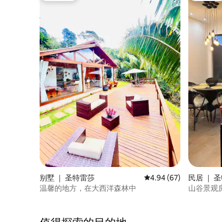
别墅 ｜ 圣特雷莎
平均评分 4.94 分（满分
4.94 (67)
民居 ｜ 
温馨的地方，在大西洋森林中
山谷景观