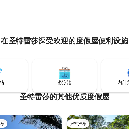
，我们有一家面包店！ 靠近超市
Condomínio Vila Militar！ 带电子门 3.5公
里的土路 1.2公里 从圣特雷萨到地面道路 距
们有沙发床和配备微波炉、迷你
离圣特雷萨市中心👉🏽4.7公里- 1
机的厨房。 一切都是用心
意：位于城市的最高地区！进入
让您和您的同伴享受圣特雷萨的
上农场俱乐部…
在圣特雷莎深受欢迎的度假屋便利设施
络
游泳池
内部
圣特雷莎的其他优质度假屋
推荐
房客推荐
客推荐」
房客推荐