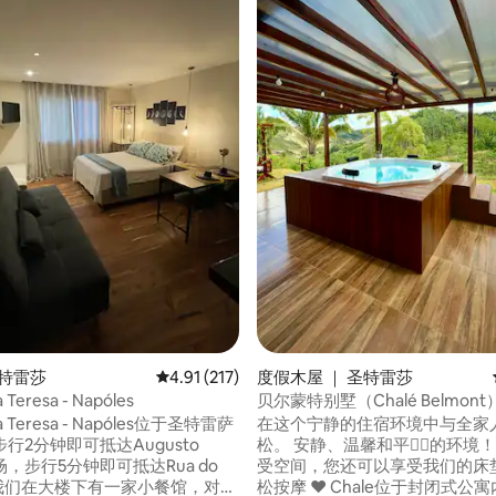
5 分），共 14 条评价
 圣特雷莎
平均评分 4.91 分（满分 5 分），共 217 条评价
4.91 (217)
度假木屋 ｜ 圣特雷莎
a Teresa - Napóles
贝尔蒙特别墅（Chalé Belmont
莎
ta Teresa - Napóles位于圣特雷萨
在这个宁静的住宿环境中与全家
行2分钟即可抵达Augusto
松。 安静、温馨和平👉🏽的环境！ 👉🏽除了享
广场，步行5分钟即可抵达Rua do
受空间，您还可以享受我们的床
松按摩 ❤️ Chale位于封闭式公寓内-