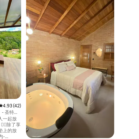
带上您的
佳风光。 房子位于门禁社区，安全且已预
订。 对于那些喜欢大自然、非常绿色的环
境、鸟类和舒
您提供所
品、带毛
具的全功
接入、电话信
泳池、美
平均评分 4.93 分（满分 5 分），共 42 条评价
4.93 (42)
）- 圣特雷
人一起放
垫上的放