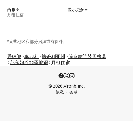
西雅图
显示更多
月租住宿
*某些地区和部分房源或有例外。
爱彼迎
奥地利
施蒂利亚州
德意志兰茨贝格县
苏尔姆谷地圣彼得
月租住宿
© 2026 Airbnb, Inc.
隐私
条款