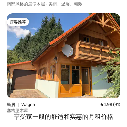
南部风格的度假木屋 - 美丽、温馨、精致
房客推荐
房客推荐
民居 ｜ Wagna
平均评分 4.9
4.98 (91)
塞格堡木屋
享受家一般的舒适和实惠的月租价格