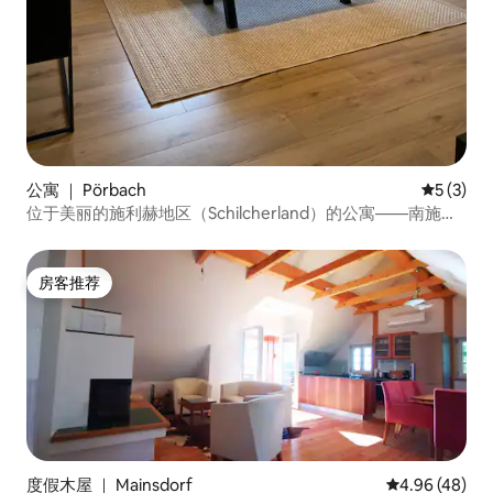
公寓 ｜ Pörbach
平均评分 
5 (3)
位于美丽的施利赫地区（Schilcherland）的公寓——南施蒂
利亚
房客推荐
房客推荐
度假木屋 ｜ Mainsdorf
平均评分 4.96
4.96 (48)