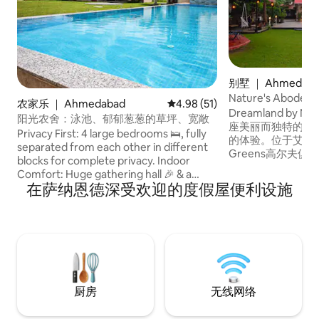
别墅 ｜ Ahmedab
Nature's Abod
农家乐 ｜ Ahmedabad
平均评分 4.98 分（满分 5 分），
4.98 (51)
Dreamland by N
阳光农舍：泳池、郁郁葱葱的草坪、宽敞
座美丽而独特的度
Privacy First: 4 large bedrooms 🛌, fully
的体验。位于艾哈迈达
separated from each other in different
Greens高尔夫俱乐部附近
blocks for complete privacy. ​Indoor
和平、宁静、创造
Comfort: Huge gathering hall 🎉 & a
这是一个必去之地。
在萨纳恩德深受欢迎的度假屋便利设施
spacious, well-equipped kitchen. ​
英尺。别墅提供美
Outdoor Luxury: Sparkling Swimming
宿、宽敞的私人草
Pool 🏊 & relaxing Jacuzzi 🛁, plus garden
鲜空气和放松时刻。 Dreamland是一
sit-out areas. ​The View: Experience
特的地方，可以让
soothing, uninterrupted green farmland
vistas 🌳 every day. ​Perfect Blend: Rustic
comfort meets natural tranquility. Book
your serene getaway now! ✨
厨房
无线网络