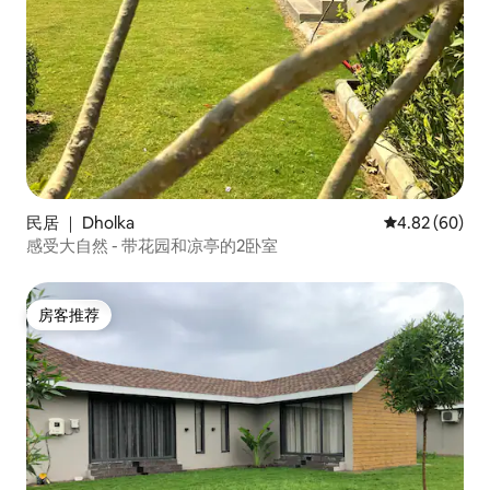
民居 ｜ Dholka
平均评分 4.82
4.82 (60)
感受大自然 - 带花园和凉亭的2卧室
房客推荐
房客推荐