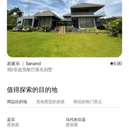
农家乐 ｜ Sanand
平均评分 
5 (8)
3卧室超宽敞巴厘岛别墅
值得探索的目的地
周边目的地
其他类型的房源
附近的热门景点
孟买
乌代布尔县
度假屋
度假屋