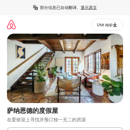
跳
部分信息已自动翻译。
显示原文
至
内
容
Use app
萨纳恩德的度假屋
在爱彼迎上寻找并预订独一无二的房源