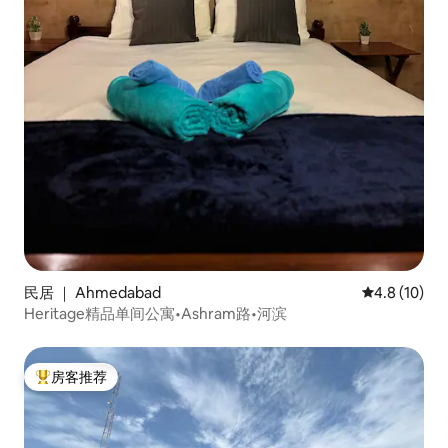
民居 ｜ Ahmedabad
平均评分 4.8
4.8 (10)
Heritage精品单间公寓•Ashram路•河滨
房客推荐
热门「房客推荐」