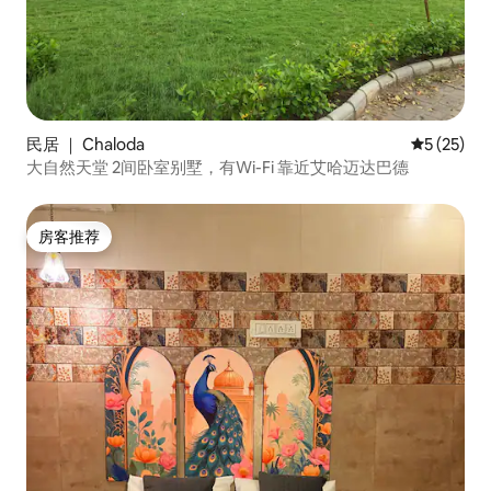
民居 ｜ Chaloda
平均评分 5
5 (25)
大自然天堂 2间卧室别墅，有Wi-Fi 靠近艾哈迈达巴德
房客推荐
房客推荐