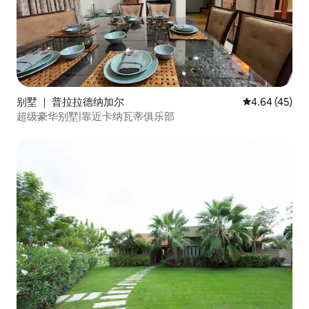
别墅 ｜ 普拉拉德纳加尔
平均评分 4.6
4.64 (45)
超级豪华别墅|靠近卡纳瓦蒂俱乐部