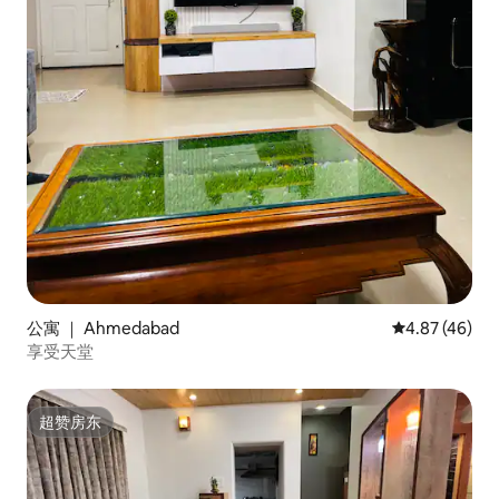
公寓 ｜ Ahmedabad
平均评分 4.8
4.87 (46)
享受天堂
超赞房东
超赞房东